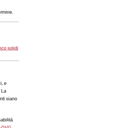
termine.
oco solidi
i, e
. La
nti siano
abilità
ct-DVG
,