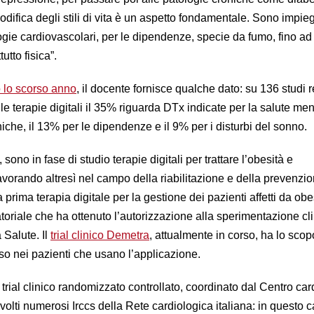
modifica degli stili di vita è un aspetto fondamentale. Sono impie
gie cardiovascolari, per le dipendenze, specie da fumo, fino ad 
tutto fisica”.
o lo scorso anno
, il docente fornisce qualche dato: su 136 studi re
le terapie digitali il 35% riguarda DTx indicate per la salute ment
iche, il 13% per le dipendenze e il 9% per i disturbi del sonno.
 sono in fase di studio terapie digitali per trattare l’obesità e
 lavorando altresì nel campo della riabilitazione e della prevenzio
prima terapia digitale per la gestione dei pazienti affetti da obe
atoriale che ha ottenuto l’autorizzazione alla sperimentazione cl
 Salute. Il
trial clinico Demetra
, attualmente in corso, ha lo scop
eso nei pazienti che usano l’applicazione.
trial clinico randomizzato controllato, coordinato dal Centro car
olti numerosi Irccs della Rete cardiologica italiana: in questo 