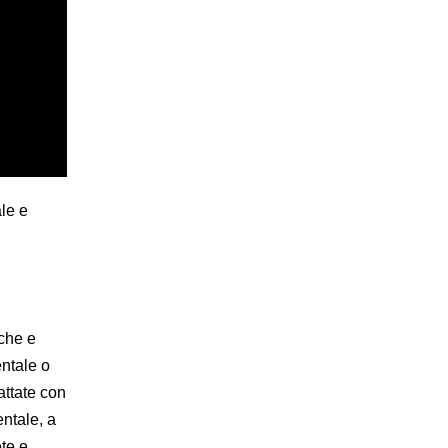
ale e
iche e
ntale o
attate con
entale, a
te e