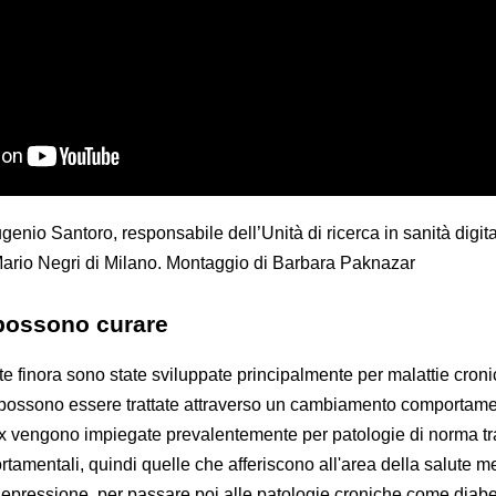
genio Santoro, responsabile dell’Unità di ricerca in sanità digit
to Mario Negri di Milano. Montaggio di Barbara Paknazar
 possono curare
 finora sono state sviluppate principalmente per malattie cron
 possono essere trattate attraverso un cambiamento comportame
 DTx vengono impiegate prevalentemente per patologie di norma tr
tamentali, quindi quelle che afferiscono all'area della salute m
epressione, per passare poi alle patologie croniche come diabe