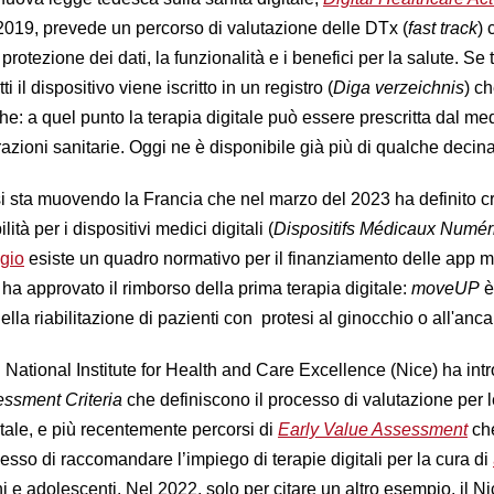
019, prevede un percorso di valutazione delle DTx (
fast track
) 
protezione dei dati, la funzionalità e i benefici per la salute. Se tu
ti il dispositivo viene iscritto in un registro (
Diga verzeichnis
) c
che: a quel punto la terapia digitale può essere prescritta dal me
azioni sanitarie. Oggi ne è disponibile già più di qualche decina
i sta muovendo la Francia che nel marzo del 2023 ha definito cri
ità per i dispositivi medici digitali (
Dispositifs Médicaux Numér
lgio
esiste un quadro normativo per il finanziamento delle app 
ha approvato il rimborso della prima terapia digitale:
moveUP
è
lla riabilitazione di pazienti con protesi al ginocchio o all'anc
l National Institute for Health and Care Excellence (Nice) ha intr
essment Criteria
che definiscono il processo di valutazione per l
itale, e più recentemente percorsi di
Early Value Assessment
che
so di raccomandare l’impiego di terapie digitali per la cura di
 e adolescenti. Nel 2022, solo per citare un altro esempio, il N