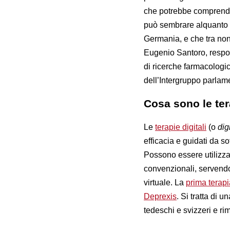
che potrebbe comprender
può sembrare alquanto i
Germania, e che tra non
Eugenio Santoro, responsa
di ricerche farmacologi
dell’Intergruppo parlame
Cosa sono le tera
Le
terapie digitali
(o
dig
efficacia e guidati da so
Possono essere utilizza
convenzionali, servendos
virtuale. La
prima terapi
Deprexis
. Si tratta di 
tedeschi e svizzeri e ri