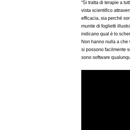
“Si tratta di terapie a t
vista scientifico attra
efficacia, sia perché so
munite di foglietti illu
indicano qual è lo schema
Non hanno nulla a che v
si possono facilmente sc
sono software qualunque