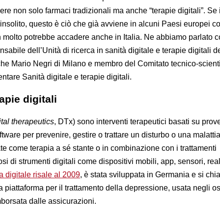
e non solo farmaci tradizionali ma anche “terapie digitali”. Se 
nsolito, questo è ciò che già avviene in alcuni Paesi europei c
 molto potrebbe accadere anche in Italia. Ne abbiamo parlato 
bile dell’Unità di ricerca in sanità digitale e terapie digitali del
che Mario Negri di Milano e membro del Comitato tecnico-scienti
ntare Sanità digitale e terapie digitali.
pie digitali
ital therapeutics
, DTx) sono interventi terapeutici basati su prove
ftware per prevenire, gestire o trattare un disturbo o una malattia
te come terapia a sé stante o in combinazione con i trattamenti
i di strumenti digitali come dispositivi mobili, app, sensori, rea
a digitale risale al 2009
, è stata sviluppata in Germania e si ch
una piattaforma per il trattamento della depressione, usata negli o
mborsata dalle assicurazioni.