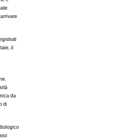
gate
arrivare
gistrati
ale, il
ne.
sità
inica da
o di
diologico
caso