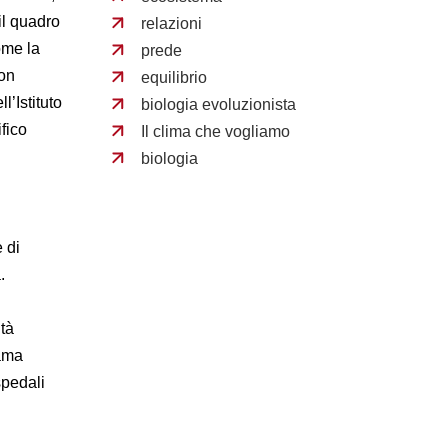
il quadro
relazioni
ome la
prede
con
equilibrio
l’Istituto
biologia evoluzionista
fico
Il clima che vogliamo
biologia
 di
.
ltà
iama
spedali