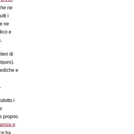
che ne
tti i
he ne
dico e
.
teri di
iques
).
mediche e
a.
odotto i
e
 proprio
ansia e
ice ha