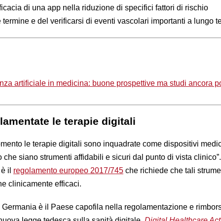
fficacia di una app nella riduzione di specifici fattori di rischio
termine e del verificarsi di eventi vascolari importanti a lungo 
genza artificiale in medicina: buone prospettive ma studi ancora p
mentate le terapie digitali
mento le terapie digitali sono inquadrate come dispositivi medic
o che siano strumenti affidabili e sicuri dal punto di vista clinico”
 è il
regolamento europeo 2017/745
che richiede che tali strume
he clinicamente efficaci.
a Germania è il Paese capofila nella regolamentazione e rimbors
a nuova legge tedesca sulla sanità digitale,
Digital Healthcare A