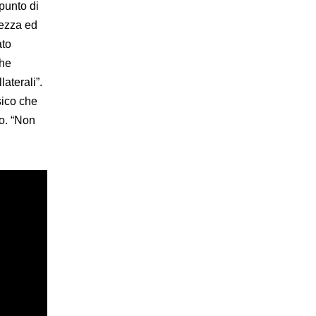
 punto di
rezza ed
ato
che
laterali”.
sico che
io. “Non