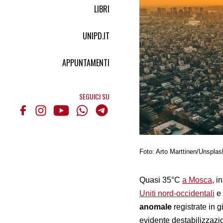
LIBRI
UNIPD.IT
APPUNTAMENTI
SEGUICI SU
Foto: Arto Marttinen/Unsplas
Quasi 35°C
a Mosca
, i
Uniti nord-occidentali
e 
anomale
registrate in 
evidente destabilizzazio