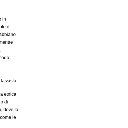
e in
ole di
 abbiano
 mentre
a
 modo
lassista.
za etnica
do di
o, dove la
i come le