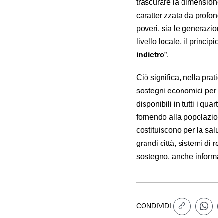
trascurare la dimensione
caratterizzata da profo
poveri, sia le generazio
livello locale, il principio
indietro
”.
Ciò significa, nella pra
sostegni economici per l
disponibili in tutti i qu
fornendo alla popolazion
costituiscono per la sal
grandi città, sistemi di 
sostegno, anche informa
CONDIVIDI