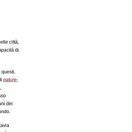
lle città,
pacità di
a questi,
di
nature-
,
esso
ni dei
mondo.
tavia