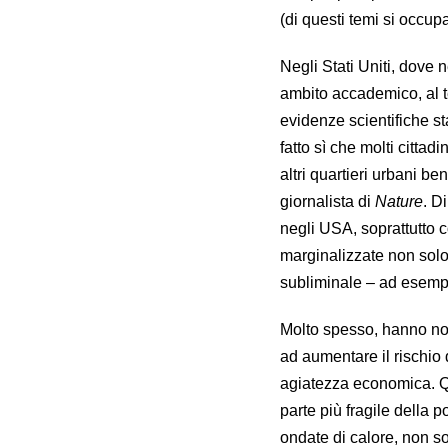
(di questi temi si occupa
Negli Stati Uniti, dove 
ambito accademico, al t
evidenze scientifiche s
fatto sì che molti cittad
altri quartieri urbani be
giornalista di
Nature
. D
negli USA, soprattutto 
marginalizzate non solo
subliminale – ad esempi
Molto spesso, hanno nota
ad aumentare il rischio 
agiatezza economica. Que
parte più fragile della 
ondate di calore, non so