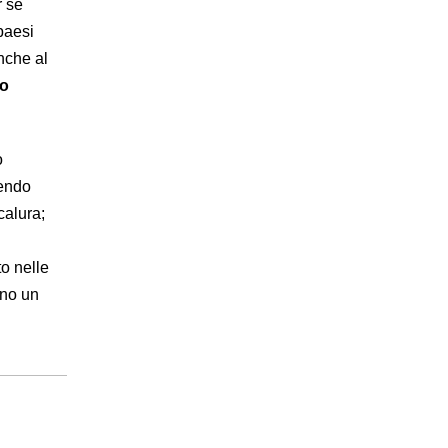
r sé
paesi
anche al
to
o
dendo
calura;
to nelle
ano un