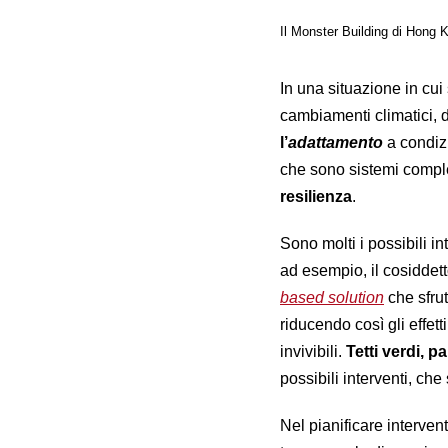
Il Monster Building di Hong 
In una situazione in cu
cambiamenti climatici, 
l’
adattamento
a condizi
che sono sistemi comple
resilienza
.
Sono molti i possibili in
ad esempio, il cosiddet
based solution
che sfrut
riducendo così gli effett
invivibili.
Tetti verdi, pa
possibili interventi, ch
Nel pianificare interven