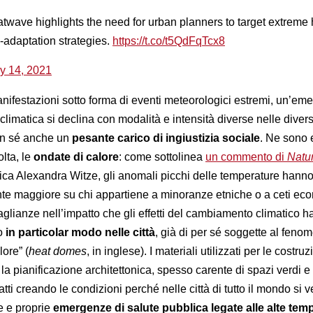
wave highlights the need for urban planners to target extreme 
-adaptation strategies.
https://t.co/t5QdFqTcx8
ly 14, 2021
anifestazioni sotto forma di eventi meteorologici estremi, un’em
 climatica si declina con modalità e intensità diverse nelle diver
on sé anche un
pesante carico di ingiustizia sociale
. Ne sono
lta, le
ondate di calore
: come sottolinea
un commento di
Natu
ifica Alexandra Witze, gli anomali picchi delle temperature hann
nte maggiore su chi appartiene a minoranze etniche o a ceti ec
aglianze nell’impatto che gli effetti del cambiamento climatico 
no
in particolar modo nelle città
, già di per sé soggette al feno
lore” (
heat domes
, in inglese). I materiali utilizzati per le costruz
e la pianificazione architettonica, spesso carente di spazi verdi e
ti creando le condizioni perché nelle città di tutto il mondo si ve
e e proprie
emergenze di salute pubblica legate alle alte tem