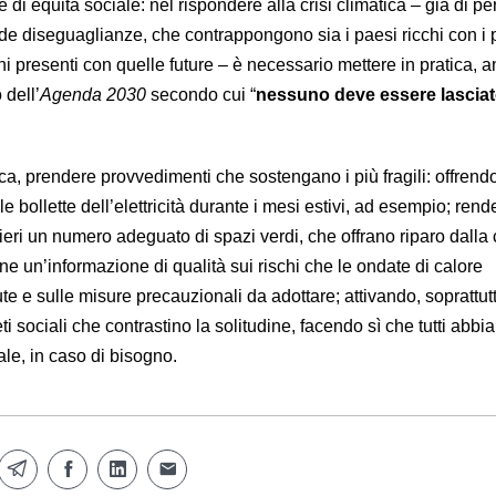
 di equità sociale: nel rispondere alla crisi climatica – già di pe
nde diseguaglianze, che contrappongono sia i paesi ricchi con i 
ni presenti con quelle future – è necessario mettere in pratica, 
 dell’
Agenda 2030
secondo cui “
nessuno deve essere lascia
tica, prendere provvedimenti che sostengano i più fragili: offrend
e bollette dell’elettricità durante i mesi estivi, ad esempio; ren
artieri un numero adeguato di spazi verdi, che offrano riparo dalla 
e un’informazione di qualità sui rischi che le ondate di calore
ute e sulle misure precauzionali da adottare; attivando, soprattut
reti sociali che contrastino la solitudine, facendo sì che tutti abbi
le, in caso di bisogno.