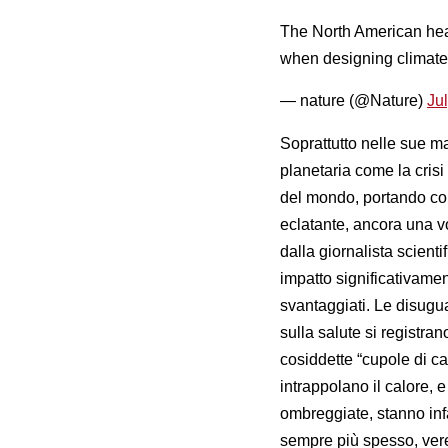
The North American heat
when designing climate
— nature (@Nature)
Ju
Soprattutto nelle sue m
planetaria come la crisi
del mondo, portando c
eclatante, ancora una vo
dalla giornalista scient
impatto significativame
svantaggiati. Le disugu
sulla salute si registra
cosiddette “cupole di ca
intrappolano il calore, 
ombreggiate, stanno infat
sempre più spesso, ver