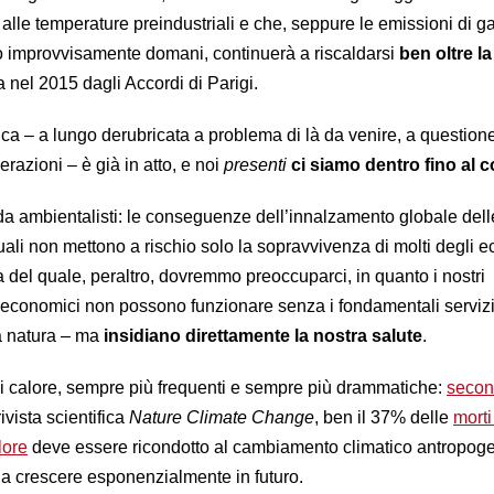
alle temperature preindustriali e che, seppure le emissioni di g
o improvvisamente domani, continuerà a riscaldarsi
ben oltre la
 nel 2015 dagli Accordi di Parigi.
ica – a lungo derubricata a problema di là da venire, a question
erazioni – è già in atto, e noi
presenti
ci siamo dentro fino al c
o da ambientalisti: le conseguenze dell’innalzamento globale dell
li non mettono a rischio solo la sopravvivenza di molti degli e
a del quale, peraltro, dovremmo preoccuparci, in quanto i nostri
oeconomici non possono funzionare senza i fondamentali serviz
la natura – ma
insidiano direttamente
la nostra salute
.
i calore, sempre più frequenti e sempre più drammatiche:
secon
ivista scientifica
Nature Climate Change
, ben il 37% delle
morti
lore
deve essere ricondotto al cambiamento climatico antropog
 a crescere esponenzialmente in futuro.