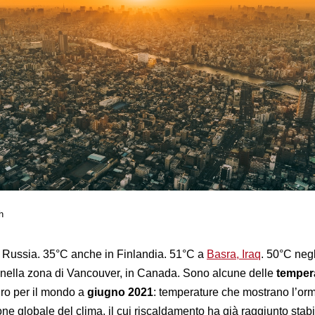
h
n Russia. 35°C anche in Finlandia. 51°C a
Basra, Iraq
. 50°C neg
nella zona di Vancouver, in Canada. Sono alcune delle
temper
giro per il mondo a
giugno 2021
: temperature che mostrano l’or
ne globale del clima, il cui riscaldamento ha già raggiunto stab