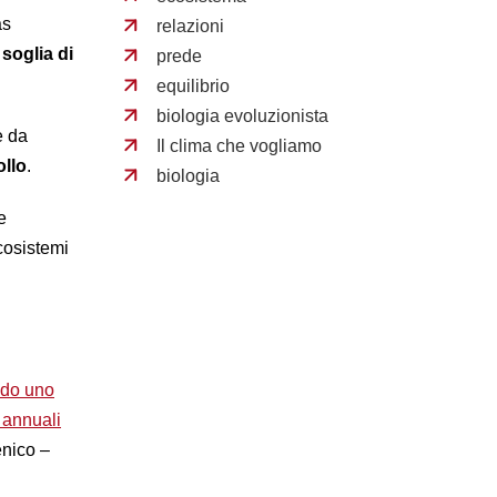
as
relazioni
 soglia di
prede
equilibrio
biologia evoluzionista
e da
Il clima che vogliamo
ollo
.
biologia
e
cosistemi
i
do uno
 annuali
enico –