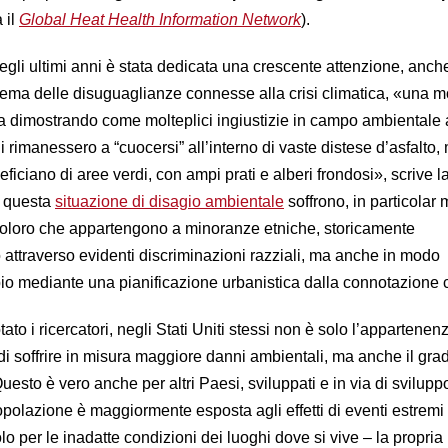
 il
Global Heat Health Information Network
).
negli ultimi anni è stata dedicata una crescente attenzione, anch
ema delle disuguaglianze connesse alla crisi climatica, «una m
ta dimostrando come molteplici ingiustizie in campo ambientale
ini rimanessero a “cuocersi” all’interno di vaste distese d’asfalto,
neficiano di aree verdi, con ampi prati e alberi frondosi», scrive l
i questa
situazione di disagio ambientale
soffrono, in particolar
coloro che appartengono a minoranze etniche, storicamente
 attraverso evidenti discriminazioni razziali, ma anche in modo
o mediante una pianificazione urbanistica dalla connotazione c
to i ricercatori, negli Stati Uniti stessi non è solo l’appartenen
di soffrire in misura maggiore danni ambientali, ma anche il gra
sto è vero anche per altri Paesi, sviluppati e in via di svilupp
popolazione è maggiormente esposta agli effetti di eventi estrem
lo per le inadatte condizioni dei luoghi dove si vive – la propria