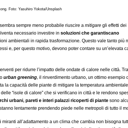
Kong. Foto: Yasuhiro Yokota/Unsplash
i sembra sempre meno probabile riuscire a
mitigare
gli effetti dei
diventa necessario investire in
soluzioni che garantiscano
oni ambientali in rapida trasformazione. Questo vale tanto più ne
ssi e, per questo motivo, devono poter contare su un’elevata ca
terventi per ridurre l’impatto delle ondate di calore nelle città. Tr
to
urban greening
, il rinverdimento urbano, un ottimo esempio 
ta la capacità delle piante di mitigare la temperatura ambientale
i delle “isole di calore” che si verificano in città e le rendono sp
rchi urbani, pareti e interi palazzi ricoperti di piante
sono alcu
e stanno lentamente prendendo piede nelle metropoli di tutto il 
ti miranti all’adattamento a un clima che cambia non bisogna tut