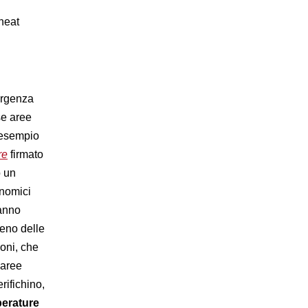
heat
ergenza
se aree
 esempio
re
firmato
o un
onomici
hanno
meno delle
ioni, che
 aree
rifichino,
perature