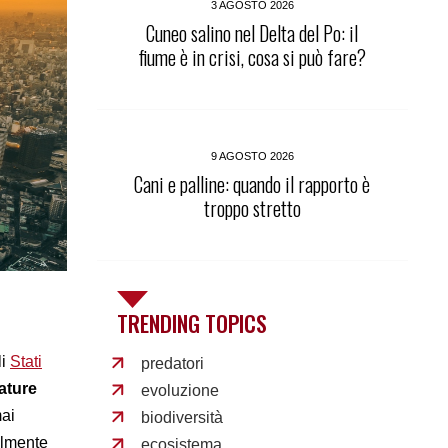
3 AGOSTO 2026
Cuneo salino nel Delta del Po: il
fiume è in crisi, cosa si può fare?
9 AGOSTO 2026
Cani e palline: quando il rapporto è
troppo stretto
TRENDING TOPICS
li
Stati
predatori
ature
evoluzione
mai
biodiversità
ilmente
ecosistema