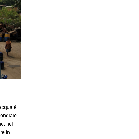
’acqua è
mondiale
e: nel
re in