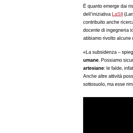
È quanto emerge dai risu
dell’iniziativa
LaSII
(
Lan
contribuito anche ricerc
docente di ingegneria id
abbiamo rivolto alcune
«La subsidenza – spieg
umane
. Possiamo sicur
artesiane
: le falde, in
Anche altre attività pos
sottosuolo, ma esse ri