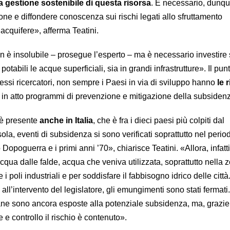
la gestione sostenibile di questa risorsa
. È necessario, dunqu
one e diffondere conoscenza sui rischi legati allo sfruttamento
 acquifere», afferma Teatini.
 è insolubile – prosegue l’esperto – ma è necessario investire 
tabili le acque superficiali, sia in grandi infrastrutture». Il pun
essi ricercatori, non sempre i Paesi in via di sviluppo hanno
le 
 in atto programmi di prevenzione e mitigazione della subsiden
 è presente
anche in Italia
, che è fra i dieci paesi più colpiti dal
a, eventi di subsidenza si sono verificati soprattutto nel perio
opoguerra e i primi anni ’70», chiarisce Teatini. «Allora, infatti,
ua dalle falde, acqua che veniva utilizzata, soprattutto nella 
e i poli industriali e per soddisfare il fabbisogno idrico delle città
e all’intervento del legislatore, gli emungimenti sono stati fermati
iane sono ancora esposte alla potenziale subsidenza, ma, grazie 
 e controllo il rischio è contenuto».