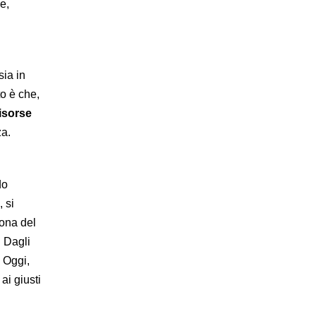
e,
sia in
to è che,
risorse
za.
do
 si
zona del
. Dagli
. Oggi,
ai giusti