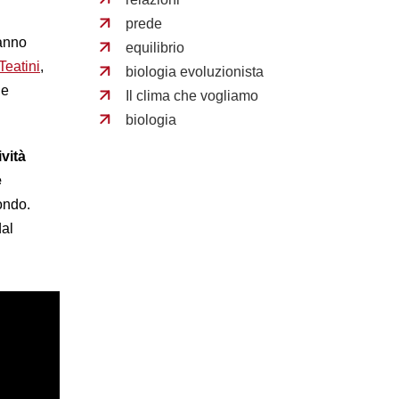
prede
anno
equilibrio
Teatini
,
biologia evoluzionista
le
Il clima che vogliamo
biologia
vità
e
mondo.
dal