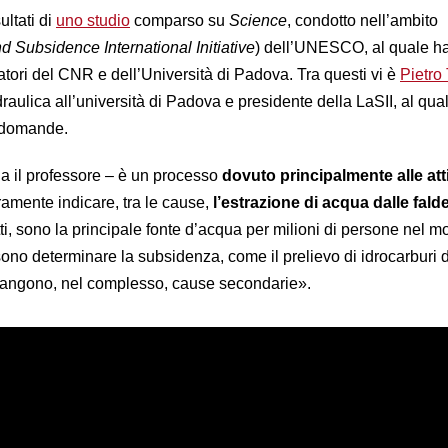
ltati di
uno studio
comparso su
Science
, condotto nell’ambito
d Subsidence International Initiative
) dell’UNESCO, al quale h
atori del CNR e dell’Università di Padova. Tra questi vi è
Pietro 
raulica all’università di Padova e presidente della LaSII, al qua
 domande.
a il professore – è un processo
dovuto principalmente alle atti
amente indicare, tra le cause,
l’estrazione di acqua dalle fald
fatti, sono la principale fonte d’acqua per milioni di persone nel 
sono determinare la subsidenza, come il prelievo di idrocarburi 
mangono, nel complesso, cause secondarie».