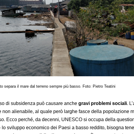
o separa il mare dal terreno sempre più basso. Foto: Pietro Teatini
sso di subsidenza può causare anche
gravi problemi sociali
. L
non alienabile, al quale però larghe fasce della popolazione 
so. Ecco perché, da decenni, UNESCO si occupa della question
– lo sviluppo economico dei Paesi a basso reddito, bisogna tene