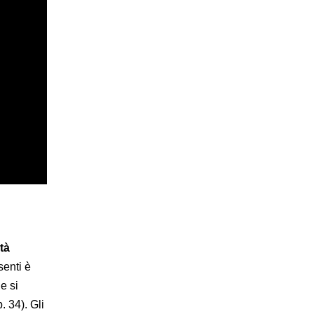
ità
senti è
e si
. 34). Gli