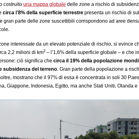
o costruito
una mappa globale
delle zone a rischio di subsidenz
he
circa l’8% della superficie terrestre
presenta un rischio di s
e gran parte delle zone suscettibili corrispondono ad aree den
cole.
 zone interessate da un elevato potenziale di rischio, si evince ch
2
irca 2,2 milioni di km
– l’1,6% della superficie globale – e che i
persone: ciò significa che
circa il 19% della popolazione mondi
le subsidenza del terreno
. Gran parte della popolazione a risch
noltre, mostrano che il 97% di essa è concentrata in soli 30 Paesi
a, Giappone, Indonesia, Egitto, ma anche Stati Uniti, Olanda e I