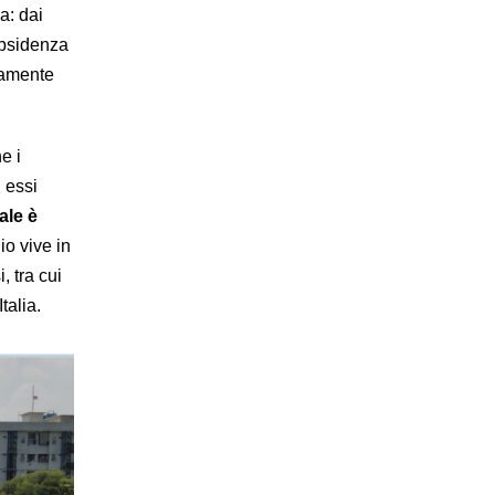
a: dai
ubsidenza
samente
e i
n essi
ale è
io vive in
, tra cui
talia.