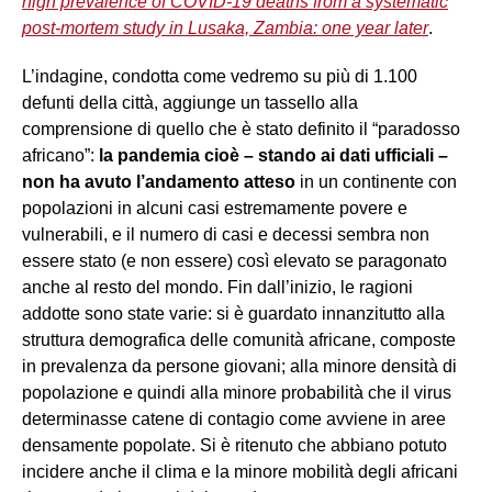
high prevalence of COVID-19 deaths from a systematic
post-mortem study in Lusaka, Zambia: one year later
.
L’indagine, condotta come vedremo su più di 1.100
defunti della città, aggiunge un tassello alla
comprensione di quello che è stato definito il “paradosso
africano”:
la pandemia cioè – stando ai dati ufficiali –
non ha avuto l’andamento atteso
in un continente con
popolazioni in alcuni casi estremamente povere e
vulnerabili, e il numero di casi e decessi sembra non
essere stato (e non essere) così elevato se paragonato
anche al resto del mondo. Fin dall’inizio, le ragioni
addotte sono state varie: si è guardato innanzitutto alla
struttura demografica delle comunità africane, composte
in prevalenza da persone giovani; alla minore densità di
popolazione e quindi alla minore probabilità che il virus
determinasse catene di contagio come avviene in aree
densamente popolate. Si è ritenuto che abbiano potuto
incidere anche il clima e la minore mobilità degli africani