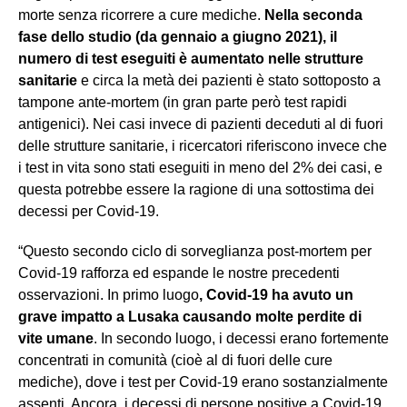
morte senza ricorrere a cure mediche.
Nella seconda
fase dello studio (da gennaio a giugno 2021), il
numero di test eseguiti è aumentato nelle strutture
sanitarie
e circa la metà dei pazienti è stato sottoposto a
tampone ante-mortem (in gran parte però test rapidi
antigenici). Nei casi invece di pazienti deceduti al di fuori
delle strutture sanitarie, i ricercatori riferiscono invece che
i test in vita sono stati eseguiti in meno del 2% dei casi, e
questa potrebbe essere la ragione di una sottostima dei
decessi per Covid-19.
“Questo secondo ciclo di sorveglianza post-mortem per
Covid-19 rafforza ed espande le nostre precedenti
osservazioni. In primo luogo
, Covid-19 ha avuto un
grave impatto a Lusaka causando molte perdite di
vite umane
. In secondo luogo, i decessi erano fortemente
concentrati in comunità (cioè al di fuori delle cure
mediche), dove i test per Covid-19 erano sostanzialmente
assenti. Ancora, i decessi di persone positive a Covid-19