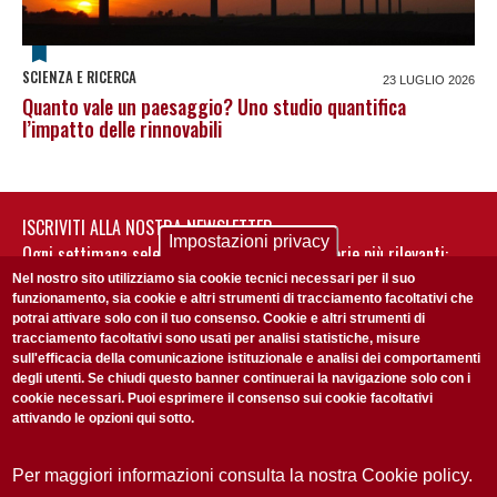
SCIENZA E RICERCA
23 LUGLIO 2026
Quanto vale un paesaggio? Uno studio quantifica
l’impatto delle rinnovabili
ISCRIVITI ALLA NOSTRA NEWSLETTER
Impostazioni privacy
Ogni settimana selezioniamo per te nostre storie più rilevanti:
non perderti gli aggiornamenti della nostra newsletter
Nel nostro sito utilizziamo sia cookie tecnici necessari per il suo
funzionamento, sia cookie e altri strumenti di tracciamento facoltativi che
potrai attivare solo con il tuo consenso. Cookie e altri strumenti di
tracciamento facoltativi sono usati per analisi statistiche, misure
sull'efficacia della comunicazione istituzionale e analisi dei comportamenti
degli utenti. Se chiudi questo banner continuerai la navigazione solo con i
cookie necessari. Puoi esprimere il consenso sui cookie facoltativi
attivando le opzioni qui sotto.
Privacy Policy
Accetto la
ISCRIVITI
Per maggiori informazioni consulta la nostra Cookie policy.