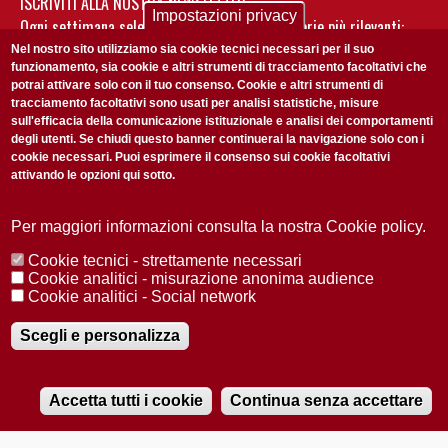
ISCRIVITI ALLA NOSTRA NEWSLETTER
Impostazioni privacy
Ogni settimana selezioniamo per te nostre storie più rilevanti:
non perderti gli aggiornamenti della nostra newsletter
Nel nostro sito utilizziamo sia cookie tecnici necessari per il suo
funzionamento, sia cookie e altri strumenti di tracciamento facoltativi che
potrai attivare solo con il tuo consenso. Cookie e altri strumenti di
tracciamento facoltativi sono usati per analisi statistiche, misure
sull'efficacia della comunicazione istituzionale e analisi dei comportamenti
degli utenti. Se chiudi questo banner continuerai la navigazione solo con i
cookie necessari. Puoi esprimere il consenso sui cookie facoltativi
attivando le opzioni qui sotto.
Privacy Policy
Accetto la
ISCRIVITI
Per maggiori informazioni consulta la nostra Cookie policy.
Cookie tecnici - strettamente necessari
Redazione
Copyright
Privacy
Area stampa
Cookie analitici - misurazione anonima audience
Cookie analitici - Social network
© 2025 Università di Padova
Tutti i diritti riservati P.I. 00742430283 C.F. 80006480281
Registrazione presso il Tribunale di Padova n. 2097/2012 del 18 giugno
Scegli e personalizza
2012
Accetta tutti i cookie
Continua senza accettare
RADIOBUE.IT
Audio