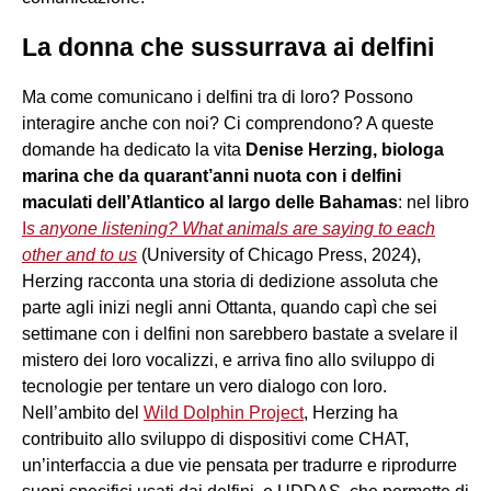
La donna che sussurrava ai delfini
Ma come comunicano i delfini tra di loro? Possono
interagire anche con noi? Ci comprendono? A queste
domande ha dedicato la vita
Denise Herzing, biologa
marina che da quarant’anni nuota con i delfini
maculati dell’Atlantico al largo delle Bahamas
: nel libro
I
s anyone listening? What animals are saying to each
other and to us
(University of Chicago Press, 2024),
Herzing racconta una storia di dedizione assoluta che
parte agli inizi negli anni Ottanta, quando capì che sei
settimane con i delfini non sarebbero bastate a svelare il
mistero dei loro vocalizzi, e arriva fino allo sviluppo di
tecnologie per tentare un vero dialogo con loro.
Nell’ambito del
Wild Dolphin Project
, Herzing ha
contribuito allo sviluppo di dispositivi come CHAT,
un’interfaccia a due vie pensata per tradurre e riprodurre