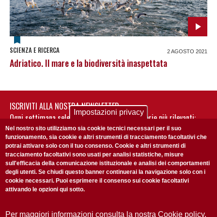
SCIENZA E RICERCA
2 AGOSTO 2021
Adriatico. Il mare e la biodiversità inaspettata
ISCRIVITI ALLA NOSTRA NEWSLETTER
Impostazioni privacy
Ogni settimana selezioniamo per te nostre storie più rilevanti:
non perderti gli aggiornamenti della nostra newsletter
Nel nostro sito utilizziamo sia cookie tecnici necessari per il suo
funzionamento, sia cookie e altri strumenti di tracciamento facoltativi che
potrai attivare solo con il tuo consenso. Cookie e altri strumenti di
tracciamento facoltativi sono usati per analisi statistiche, misure
sull'efficacia della comunicazione istituzionale e analisi dei comportamenti
degli utenti. Se chiudi questo banner continuerai la navigazione solo con i
cookie necessari. Puoi esprimere il consenso sui cookie facoltativi
attivando le opzioni qui sotto.
Privacy Policy
Accetto la
ISCRIVITI
Per maggiori informazioni consulta la nostra Cookie policy.