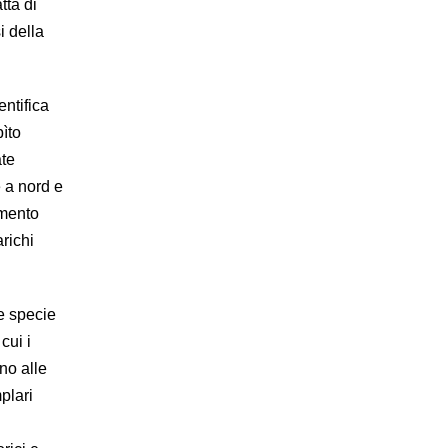
tta di
i della
entifica
ìto
ate
 a nord e
umento
richi
ue specie
cui i
no alle
plari