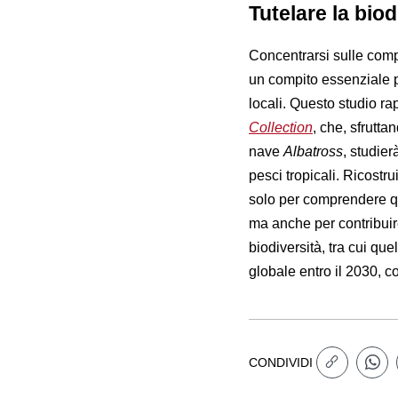
Tutelare la biod
Concentrarsi sulle compo
un compito essenziale pe
locali. Questo studio rap
Collection
, che, sfrutta
nave
Albatross
, studier
pesci tropicali. Ricost
solo per comprendere qua
ma anche per contribuire
biodiversità, tra cui que
globale entro il 2030, c
CONDIVIDI