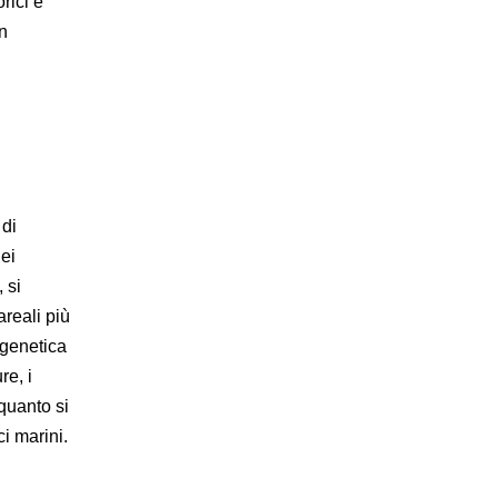
rici e
n
 di
nei
 si
reali più
 genetica
re, i
 quanto si
ci marini.