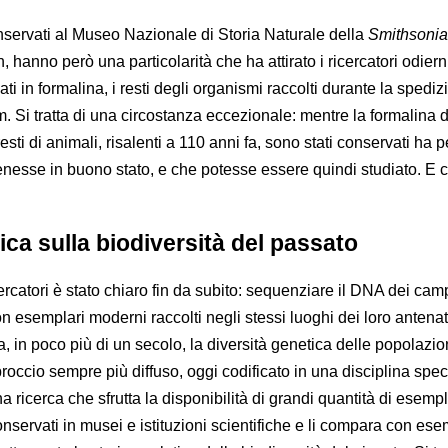
servati al Museo Nazionale di Storia Naturale della
Smithsoni
 hanno però una particolarità che ha attirato i ricercatori odiern
i in formalina, i resti degli organismi raccolti durante la spediz
 Si tratta di una circostanza eccezionale: mentre la formalina d
resti di animali, risalenti a 110 anni fa, sono stati conservati ha
enesse in buono stato, e che potesse essere quindi studiato. E c
ica sulla biodiversità del passato
cercatori è stato chiaro fin da subito: sequenziare il DNA dei cam
on esemplari moderni raccolti negli stessi luoghi dei loro antenat
 in poco più di un secolo, la diversità genetica delle popolazio
pproccio sempre più diffuso, oggi codificato in una disciplina speci
na ricerca che sfrutta la disponibilità di grandi quantità di esempl
onservati in musei e istituzioni scientifiche e li compara con ese