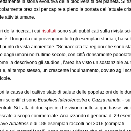
ttamente la storia evolutiva della biodiversità del pianeta. Si tra
colarmente preziosi per capire a pieno la portata dell’attuale cris
le attività umane.
 della ricerca, i cui
risultati
sono stati pubblicati sulla rivista sci
 il luogo da cui provengono tutti gli esemplari studiati, ha sub
 punto di vista ambientale. “Schiacciata tra regioni che sono st
dagli umani nell’ultimo secolo, con città densamente popolate
 come la descrivono gli studiosi, l’area ha visto un sostanziale a
a e, al tempo stesso, un crescente inquinamento, dovuto agli sca
icole.
ori la causa del cattivo stato di salute delle popolazioni delle d
mi scientifici sono
Equulites laterofenestra
e
Gazza minuta
– su 
entrati. Si tratta di due specie che vivono nelle acque basse, vici
escate a scopo commerciale. Analizzando il genoma di 29 esem
 nave
Albatross
e di 188 esemplari raccolti nel 2018 (comprati