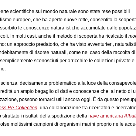
rte scientifiche sul mondo naturale sono state rese possibili
alismo europeo, che ha aperto nuove rotte, consentito la scopert
ssorbito le conoscenze naturalistiche accumulate dalle popolaz
oli. In molti casi, anche il metodo di scoperta ha ricalcato il
mo
o: un approccio predatorio, che ha visto avventurieri, naturalisti
indebitamente di risorse naturali, come nel caso della raccolta di
o semplicemente sconosciuti per arricchire le collezioni private 
ne.
 scienza, decisamente problematico alla luce della consapevol
eredità un ampio bagaglio di dati e conoscenze che, al netto di u
zazione, possono tornarci utili ancora oggi. È da questo presu
oss Re-Collection
, una collaborazione tra ricercatori e ricercatric
fruttato i risultati della spedizione della
nave americana
Albat
ccolse moltissimi campioni di organismi marini proprio nelle acqu