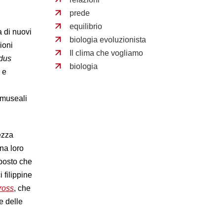
prede
equilibrio
a di nuovi
biologia evoluzionista
ioni
Il clima che vogliamo
dus
biologia
 e
e museali
ezza
na loro
pposto che
i filippine
ross
, che
e delle