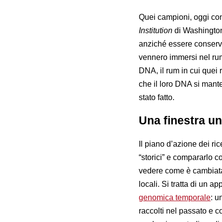
Quei campioni, oggi con
Institution
di Washington,
anziché essere conservat
vennero immersi nel rum.
DNA, il rum in cui quei 
che il loro DNA si mant
stato fatto.
Una finestra un
Il piano d’azione dei ri
“storici” e compararlo c
vedere come è cambiata,
locali. Si tratta di un a
genomica temporale
: u
raccolti nel passato e c