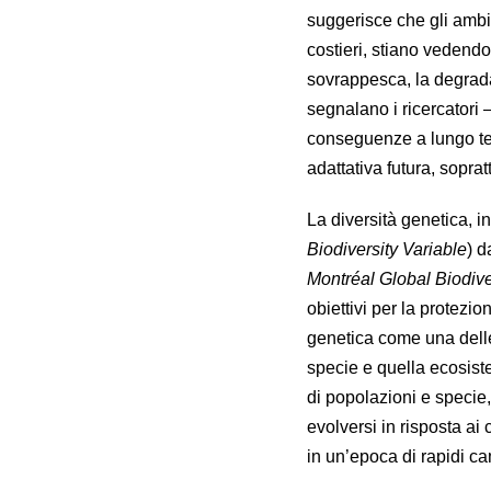
suggerisce che gli ambie
costieri, stiano vedend
sovrappesca, la degrada
segnalano i ricercatori 
conseguenze a lungo term
adattativa futura, soprat
La diversità genetica, in
Biodiversity Variable
) d
Montréal Global Biodiv
obiettivi per la protezio
genetica come una delle 
specie e quella ecosistem
di popolazioni e specie,
evolversi in risposta a
in un’epoca di rapidi c