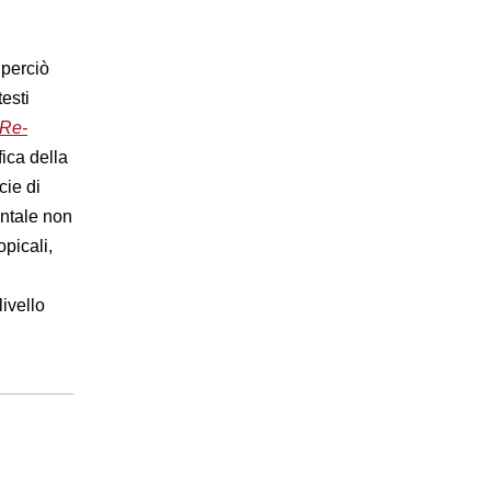
 perciò
esti
 Re-
fica della
cie di
entale non
picali,
livello