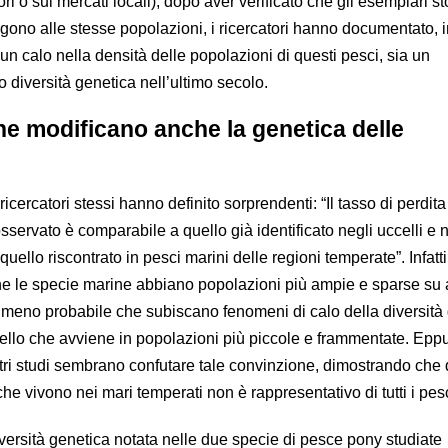
i o sui mercati locali), dopo aver verificato che gli esemplari sto
gono alle stesse popolazioni, i ricercatori hanno documentato, i
un calo nella densità delle popolazioni di questi pesci, sia un
 diversità genetica nell’ultimo secolo.
ne modificano anche la genetica delle
 i ricercatori stessi hanno definito sorprendenti: “Il tasso di perdita
servato è comparabile a quello già identificato negli uccelli e 
quello riscontrato in pesci marini delle regioni temperate”. Infatti,
 le specie marine abbiano popolazioni più ampie e sparse su a
a meno probabile che subiscano fenomeni di calo della diversità
uello che avviene in popolazioni più piccole e frammentate. Eppu
 altri studi sembrano confutare tale convinzione, dimostrando che
che vivono nei mari temperati non è rappresentativo di tutti i pes
iversità genetica notata nelle due specie di pesce pony studiate