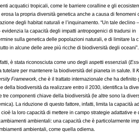
nti acquatici tropicali, come le barriere coralline e gli ecosiste
o erosa la propria diversità genetica anche a causa di fenomeni
zione degli habitat naturali e l’inquinamento. “Un tale declino 
– evidenzia la capacità degli impatti antropogenici di tradursi in
ine sulla genetica delle popolazioni naturali, e di limitare la 
tutto in alcune delle aree più ricche di biodiversità degli oceani”.
fatti, è stata riconosciuta come uno degli aspetti essenziali (
Ess
a tutelare per mantenere la biodiversità del pianeta in salute. Il
K
ersity Framework
, che è il trattato internazionale che ha definito 
ne della biodiversità da realizzare entro il 2030, identifica la dive
tre componenti chiave della biodiversità (le altre sono la divers
ica). La riduzione di questo fattore, infatti, limita la capacità a
 cioè la loro capacità di mettere in campo strategie adattative e 
i cambiamenti ambientali: una capacità che è particolarmente im
ambiamenti ambientali, come quella odierna.