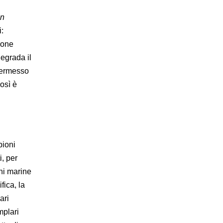
an
i:
ione
egrada il
 permesso
osì è
pioni
i, per
ni marine
fica, la
ari
mplari