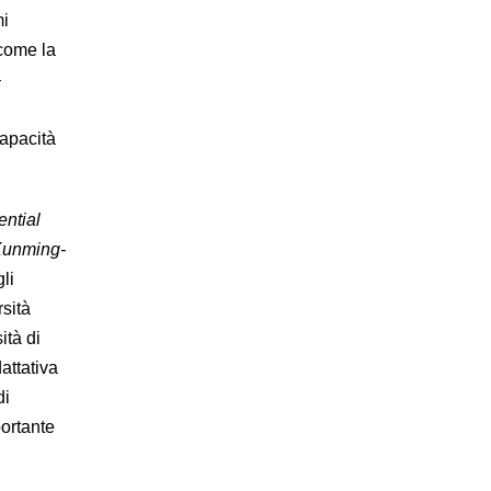
mi
 come la
–
capacità
ential
unming-
gli
rsità
ità di
dattativa
di
portante