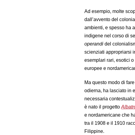
Ad esempio, molte scope
dall’avvento del coloni
ambienti, e spesso ha a
indigene nel corso di sec
operandi
del colonialism
scienziati appropriarsi 
esemplari rari, esotici 
europee e nordamerica
Ma questo modo di fare
odierna, ha lasciato in 
necessaria contestualiz
è nato il progetto
Albatr
e nordamericane che ha s
tra il 1908 e il 1910 ra
Filippine.