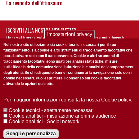
La rivincita dell’ittiosauro
ISCRIVITI ALLA NOSTRA NEWSLETTER
Impostazioni privacy
Ogni settimana selezioniamo per te nostre storie più rilevanti:
non perderti gli aggiornamenti della nostra newsletter
Nel nostro sito utilizziamo sia cookie tecnici necessari per il suo
funzionamento, sia cookie e altri strumenti di tracciamento facoltativi che
potrai attivare solo con il tuo consenso. Cookie e altri strumenti di
tracciamento facoltativi sono usati per analisi statistiche, misure
sull'efficacia della comunicazione istituzionale e analisi dei comportamenti
degli utenti. Se chiudi questo banner continuerai la navigazione solo con i
cookie necessari. Puoi esprimere il consenso sui cookie facoltativi
attivando le opzioni qui sotto.
Privacy Policy
Accetto la
ISCRIVITI
Per maggiori informazioni consulta la nostra Cookie policy.
Cookie tecnici - strettamente necessari
Redazione
Copyright
Privacy
Area stampa
Cookie analitici - misurazione anonima audience
Cookie analitici - Social network
© 2025 Università di Padova
Tutti i diritti riservati P.I. 00742430283 C.F. 80006480281
Registrazione presso il Tribunale di Padova n. 2097/2012 del 18 giugno
Scegli e personalizza
2012