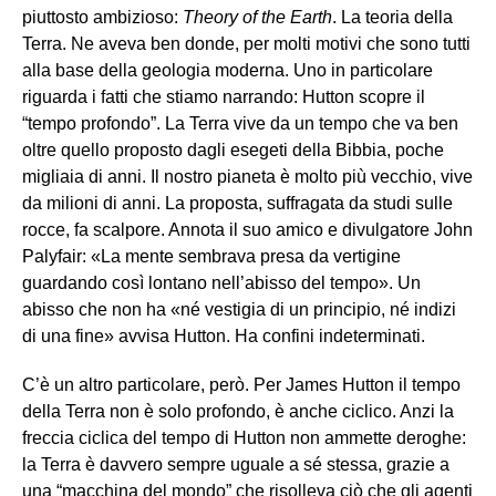
piuttosto ambizioso:
Theory of the Earth
. La teoria della
Terra. Ne aveva ben donde, per molti motivi che sono tutti
alla base della geologia moderna. Uno in particolare
riguarda i fatti che stiamo narrando: Hutton scopre il
“tempo profondo”. La Terra vive da un tempo che va ben
oltre quello proposto dagli esegeti della Bibbia, poche
migliaia di anni. Il nostro pianeta è molto più vecchio, vive
da milioni di anni. La proposta, suffragata da studi sulle
rocce, fa scalpore. Annota il suo amico e divulgatore John
Palyfair: «La mente sembrava presa da vertigine
guardando così lontano nell’abisso del tempo». Un
abisso che non ha «né vestigia di un principio, né indizi
di una fine» avvisa Hutton. Ha confini indeterminati.
C’è un altro particolare, però. Per James Hutton il tempo
della Terra non è solo profondo, è anche ciclico. Anzi la
freccia ciclica del tempo di Hutton non ammette deroghe:
la Terra è davvero sempre uguale a sé stessa, grazie a
una “macchina del mondo” che risolleva ciò che gli agenti