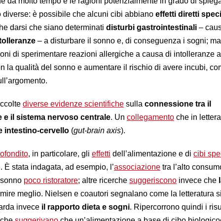
 da molto tempo e le ragioni potenzialmente in grado di spieg
diverse: è possibile che alcuni cibi abbiano
effetti diretti speci
he darsi che siano determinati
disturbi gastrointestinali
– caus
ntolleranze
– a disturbare il sonno e, di conseguenza i sogni; m
oni di sperimentare reazioni allergiche a causa di intolleranze a
on la qualità del sonno e aumentare il rischio di avere incubi, 
ll’argomento.
accolte
diverse evidenze scientifiche
sulla
connessione tra il
 e il sistema nervoso centrale
. Un
collegamento
che in lettera
 intestino-cervello
(
gut-brain axis
).
ofondito
, in particolare, gli
effetti
dell’alimentazione e di
cibi spec
o
. È stata indagata, ad esempio, l’
associazione
tra l’alto consum
 sonno
poco ristoratore
; altre ricerche
suggeriscono
invece che
rmire meglio. Nielsen e coautori segnalano come la letteratura 
uarda invece
il rapporto dieta e sogni
. Ripercorrono quindi i risul
, che
suggerivano
che un’alimentazione a base di cibo biologicoe