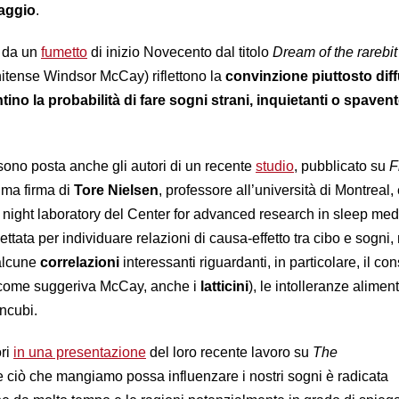
aggio
.
te da un
fumetto
di inizio Novecento dal titolo
Dream of the rarebit 
unitense Windsor McCay) riflettono la
convinzione piuttosto dif
ino la probabilità di fare sogni strani, inquietanti o spaven
ono posta anche gli autori di un recente
studio
, pubblicato su
F
ima firma di
Tore Nielsen
, professore all’università di Montreal,
 night laboratory del Center for advanced research in sleep med
ttata per individuare relazioni di causa-effetto tra cibo e sogni,
 alcune
correlazioni
interessanti riguardanti, in particolare, il c
i, come suggeriva McCay, anche i
latticini
), le intolleranze alimen
ncubi.
ori
in una presentazione
del loro recente lavoro su
The
e ciò che mangiamo possa influenzare i nostri sogni è radicata