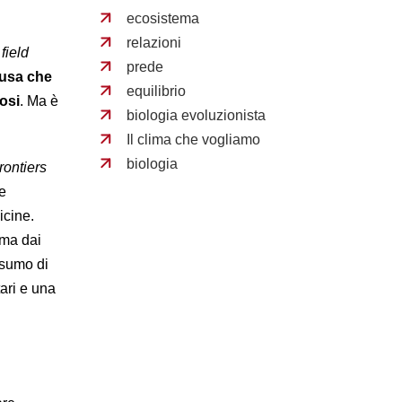
ecosistema
relazioni
field
prede
fusa che
equilibrio
tosi
. Ma è
biologia evoluzionista
Il clima che vogliamo
biologia
rontiers
 e
icine.
 ma dai
onsumo di
tari e una