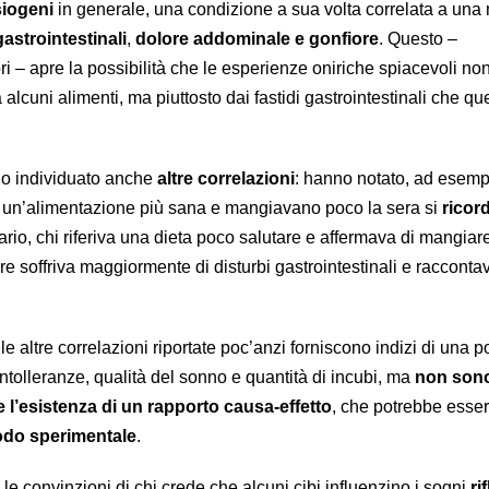
siogeni
in generale, una condizione a sua volta correlata a una
gastrointestinali
,
dolore addominale e gonfiore
. Questo –
ri – apre la possibilità che le esperienze oniriche spiacevoli no
alcuni alimenti, ma piuttosto dai fastidi gastrointestinali che que
no individuato anche
altre correlazioni
: hanno notato, ad esemp
un’alimentazione più sana e mangiavano poco la sera si
ricor
rario, chi riferiva una dieta poco salutare e affermava di mangiar
e soffriva maggiormente di disturbi gastrointestinali e racconta
e altre correlazioni riportate poc’anzi forniscono indizi di una p
intolleranze, qualità del sonno e quantità di incubi, ma
non son
e l’esistenza di un rapporto causa-effetto
, che potrebbe esse
do sperimentale
.
e le convinzioni di chi crede che alcuni cibi influenzino i sogni
ri