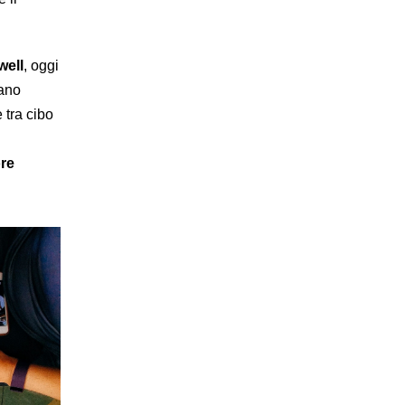
well
, oggi
vano
 tra cibo
ore