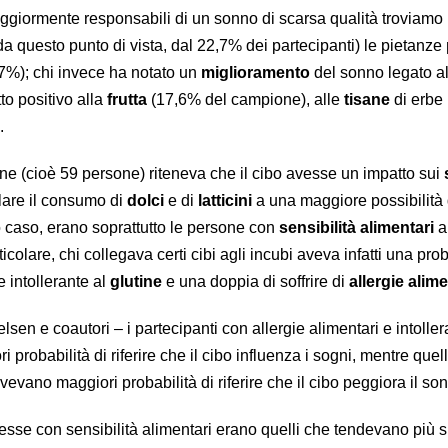
aggiormente responsabili di un sonno di scarsa qualità troviamo 
 da questo punto di vista, dal 22,7% dei partecipanti) le pietanze
7%); chi invece ha notato un
miglioramento
del sonno legato al
tto positivo alla
frutta
(17,6% del campione), alle
tisane
di erbe
.
ne (cioè 59 persone) riteneva che il cibo avesse un impatto sui
lare il consumo di
dolci
e di
latticini
a una maggiore possibilità 
o caso, erano soprattutto le persone con
sensibilità alimentari
a 
colare, chi collegava certi cibi agli incubi aveva infatti una proba
 intollerante al
glutine
e una doppia di soffrire di
allergie alime
elsen e coautori – i partecipanti con allergie alimentari e intolle
probabilità di riferire che il cibo influenza i sogni, mentre quel
avevano maggiori probabilità di riferire che il cibo peggiora il so
tesse con sensibilità alimentari erano quelli che tendevano più 