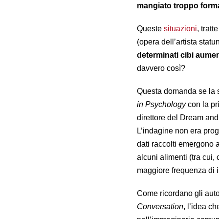
mangiato troppo form
Queste
situazioni
, trat
(opera dell’artista stat
determinati cibi aument
davvero così?
Questa domanda se la s
in Psychology
con la pr
direttore del Dream and
L’indagine non era proge
dati raccolti emergono
alcuni alimenti (tra cu
maggiore frequenza di i
Come ricordano gli aut
Conversation
,
l’idea ch