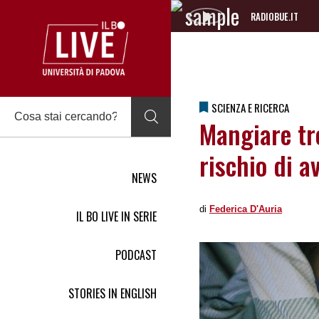
RADIOBUE.IT
Audio
Player
SCIENZA E RICERCA
Mangiare tr
rischio di a
NEWS
di
Federica DʹAuria
IL BO LIVE IN SERIE
PODCAST
STORIES IN ENGLISH