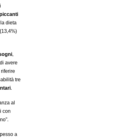
i
piccanti
la dieta
 (13,4%)
sogni
,
di avere
riferire
bilità tre
ntari
.
ranza al
li con
nno”.
spesso a