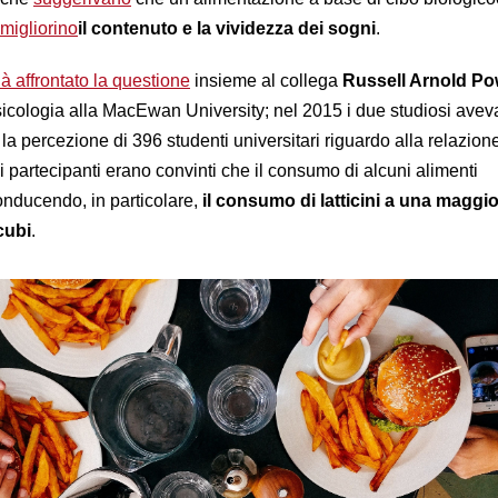
migliorino
il contenuto e la vividezza dei sogni
.
ià affrontato la questione
insieme al collega
Russell Arnold Po
sicologia alla MacEwan University; nel 2015 i due studiosi ave
 la percezione di 396 studenti universitari riguardo alla relazione
i partecipanti erano convinti che il consumo di alcuni alimenti
onducendo, in particolare,
il consumo di latticini a una maggi
cubi
.