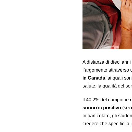
A distanza di dieci anni
l’argomento attraverso
in Canada
, ai quali so
salute, la qualità del s
Il 40,2% del campione 
sonno
in
positivo
(seco
In particolare, gli stude
credere che specifici al