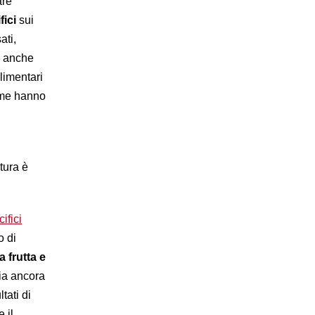
are
fici
sui
ati,
a anche
limentari
come hanno
tura è
ifici
o di
la frutta e
sia ancora
tati di
 il