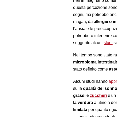
nell’immaginario comune
questa percezione sono 
sogni, ma potrebbe anc
magari, da
allergie o i
l’ansia
e le preoccupazi
potrebbero interferire c
suggerito alcuni
studi
su
Nel tempo sono state r
microbioma intestinale
stato definito come
asse
Alcuni studi hanno
appr
sulla
qualità del sonn
grassi e
zuccheri
e un
la verdura
aiutino a do
limitata
per quanto rig
alcuni studi precedenti