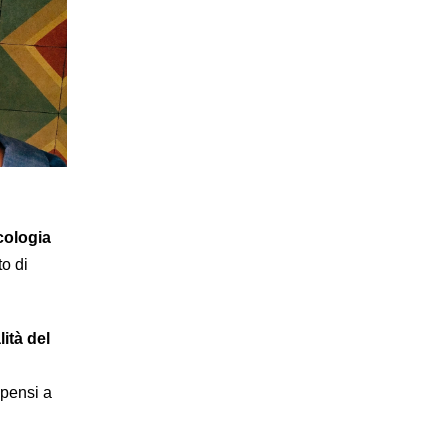
cologia
to di
ità del
pensi a