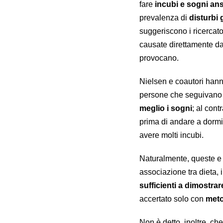
fare
incubi e sogni an
prevalenza di
disturbi 
suggeriscono i ricercato
causate direttamente da 
provocano.
Nielsen e coautori han
persone che seguivano 
meglio i sogni
; al cont
prima di andare a dormir
avere molti incubi.
Naturalmente, queste e l
associazione tra dieta, 
sufficienti a dimostrar
accertato solo con
meto
Non è detto, inoltre, ch