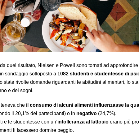
 da quel risultato, Nielsen e Powell sono tornati ad approfondire
 un sondaggio sottoposto a
1082 studenti e studentesse di psi
no state rivolte domande riguardanti le abitudini alimentari, lo sta
onno e dei sogni.
riteneva che
il consumo di alcuni alimenti influenzasse la qual
ndo il 20,1% dei partecipanti) o in
negativo
(24,7%).
nti e le studentesse con un’
intolleranza al lattosio
erano più pro
imenti li facessero dormire peggio.