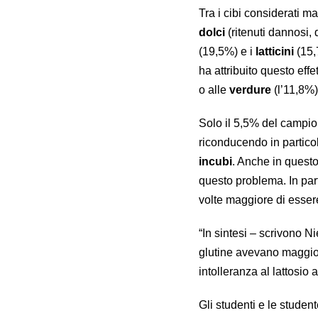
Tra i cibi considerati m
dolci
(ritenuti dannosi,
(19,5%) e i
latticini
(15,
ha attribuito questo effe
o alle
verdure
(l’11,8%)
Solo il 5,5% del campio
riconducendo in partico
incubi
. Anche in quest
questo problema. In parti
volte maggiore di essere
“In sintesi – scrivono Ni
glutine avevano maggiori 
intolleranza al lattosio 
Gli studenti e le studen