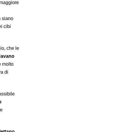
 maggiore
n siano
i cibi
io, che le
davano
e molto
va di
ossibile
o
re
flettano