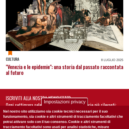
CULTURA
8 LUGLIO 2025
"Venezia e le epidemie": una storia dal passato raccontata
al futuro
ISCRIVITI ALLA NOSTRA NEWSLETTER
Impostazioni privacy
Ogni settimana selezioniamo per te nostre storie più rilevanti:
non perderti gli aggiornamenti della nostra newsletter
Nel nostro sito utilizziamo sia cookie tecnici necessari per il suo
funzionamento, sia cookie e altri strumenti di tracciamento facoltativi che
potrai attivare solo con il tuo consenso. Cookie e altri strumenti di
tracciamento facoltativi sono usati per analisi statistiche, misure