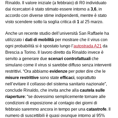
Rinaldo. Il valore iniziale (a febbraio) di R0 individuato
dai ricercatori è stato stimato essere intorno a
3,6
, in
accordo con diverse stime indipendenti, mentre è stato
visto scendere sotto la soglia critica di
1
al 25 marzo.
Anche un recente studio dell’università San Raffaele ha
utilizzato i
dati di mobilità
per mostrare che il virus con
ogni probabilità si è spostato lungo l’
autostrada A21
da
Brescia a Torino. Il lavoro diretto da Rinaldo invece è
servito a generare due
scenari controfattuali
che
simulano come il virus si sarebbe diffuso senza interventi
restrittivi. “Ora abbiamo
evidenze
per poter dire che le
misure restrittive
sono state
efficaci
, soprattutto
nell’evitare il collasso del sistema sanitario nazionale”,
conclude Rinaldo, che invita anche alla
cautela sulle
riaperture
: “se dovessimo semplicemente tornare alle
condizioni di esposizione al contagio dei giorni di
febbraio saremmo ancora in tempo per una
catastrofe
. Il
numero di suscettibili è quasi ovunque intorno al 95%