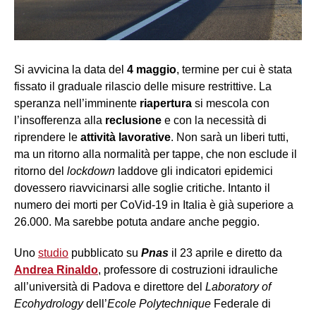
Si avvicina la data del
4 maggio
, termine per cui è stata
fissato il graduale rilascio delle misure restrittive. La
speranza nell’imminente
riapertura
si mescola con
l’insofferenza alla
reclusione
e con la necessità di
riprendere le
attività lavorative
. Non sarà un liberi tutti,
ma un ritorno alla normalità per tappe, che non esclude il
ritorno del
lockdown
laddove gli indicatori epidemici
dovessero riavvicinarsi alle soglie critiche. Intanto il
numero dei morti per CoVid-19 in Italia è già superiore a
26.000. Ma sarebbe potuta andare anche peggio.
Uno
studio
pubblicato su
Pnas
il 23 aprile e diretto da
Andrea Rinaldo
, professore di costruzioni idrauliche
all’università di Padova e direttore del
Laboratory of
E
c
ohydrology
dell’
Ecole Polytechnique
Federale di