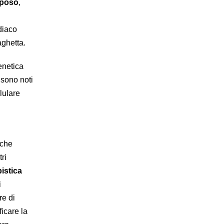
iposo
,
rdiaco
aghetta.
enetica
 sono noti
lulare
iche
ri
istica
i
re di
ficare la