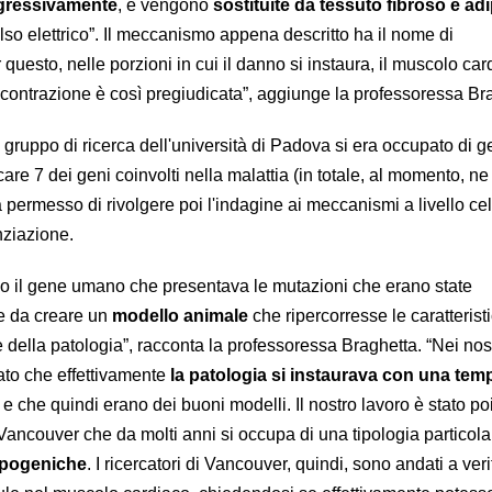
gressivamente
, e vengono
sostituite da tessuto fibroso e ad
so elettrico”. Il meccanismo appena descritto ha il nome di
r questo, nelle porzioni in cui il danno si instaura, il muscolo ca
ua contrazione è così pregiudicata”, aggiunge la professoressa Br
 gruppo di ricerca dell'università di Padova si era occupato di g
icare 7 dei geni coinvolti nella malattia (in totale, al momento, ne
 permesso di rivolgere poi l'indagine ai meccanismi a livello cel
nziazione.
 il gene umano che presentava le mutazioni che erano state
le da creare un
modello animale
che ripercorresse le caratterist
e della patologia”, racconta la professoressa Braghetta. “Nei nost
ato che effettivamente
la patologia si instaurava con una temp
, e che quindi erano dei buoni modelli. Il nostro lavoro è stato po
 Vancouver che da molti anni si occupa di una tipologia particola
ipogeniche
. I ricercatori di Vancouver, quindi, sono andati a veri