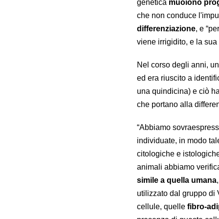
genetica
muoiono pro
che non conduce l'impul
differenziazione
, e “pe
viene irrigidito, e la s
Nel corso degli anni, un
ed era riuscito a identif
una quindicina) e ciò ha
che portano alla differe
“Abbiamo sovraespresso
individuate, in modo ta
citologiche e istologich
animali abbiamo verific
simile a quella umana
utilizzato dal gruppo di
cellule, quelle
fibro-ad