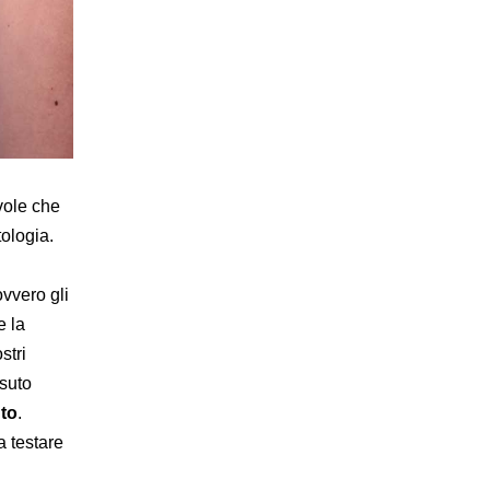
vole che
tologia.
ovvero gli
e la
stri
ssuto
nto
.
a testare