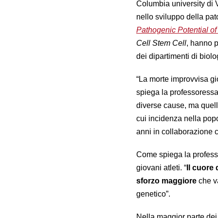
Columbia university di 
nello sviluppo della pato
Pathogenic Potential o
Cell Stem Cell
, hanno 
dei dipartimenti di biol
“La morte improvvisa gi
spiega la professoressa
diverse cause, ma quell
cui incidenza nella pop
anni in collaborazione c
Come spiega la professo
giovani atleti. “
Il cuore
sforzo maggiore
che va
genetico”.
Nella maggior parte dei 