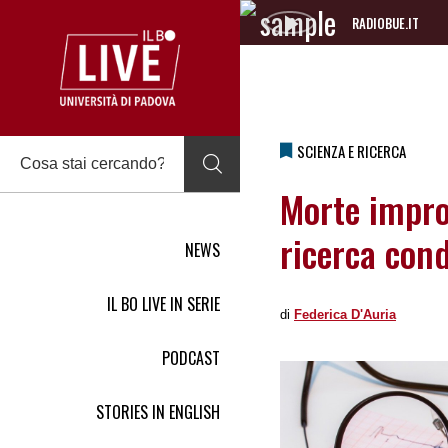
RADIOBUE.IT
Audio
Player
SCIENZA E RICERCA
Morte improv
ricerca con
NEWS
IL BO LIVE IN SERIE
di
Federica DʹAuria
PODCAST
STORIES IN ENGLISH