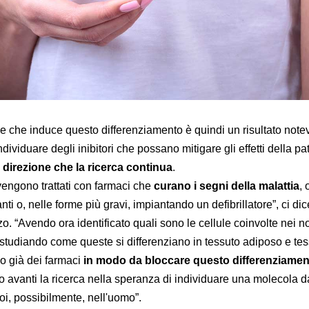
ne che induce questo differenziamento è quindi un risultato note
individuare degli inibitori che possano mitigare gli effetti della pa
 direzione che la ricerca continua
.
vengono trattati con farmaci che
curano i segni della malattia
, 
anti o, nelle forme più gravi, impiantando un defibrillatore”, ci dic
 “Avendo ora identificato quali sono le cellule coinvolte nei no
 studiando come queste si differenziano in tessuto adiposo e te
do già dei farmaci
in modo da bloccare questo differenziame
avanti la ricerca nella speranza di individuare una molecola d
oi, possibilmente, nell'uomo”.