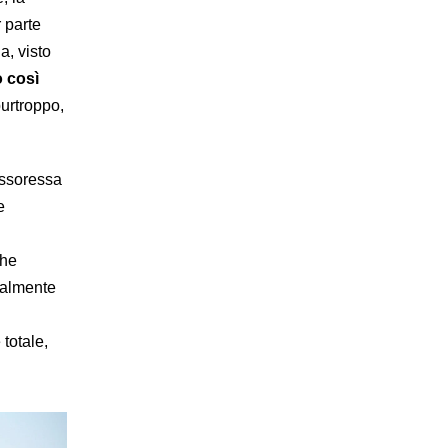
 parte
a, visto
o così
purtroppo,
essoressa
e
che
ialmente
 totale,