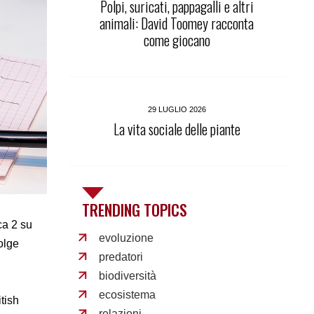
Polpi, suricati, pappagalli e altri
animali: David Toomey racconta
come giocano
29 LUGLIO 2026
La vita sociale delle piante
TRENDING TOPICS
ca 2 su
evoluzione
olge
predatori
biodiversità
ecosistema
itish
relazioni