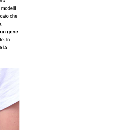
ero
 modelli
ficato che
a,
un gene
e. In
 la