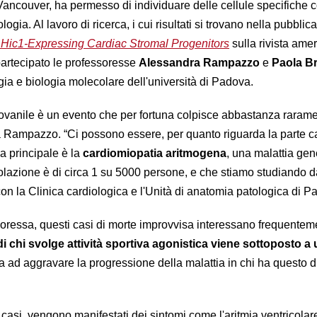
Vancouver, ha permesso di individuare delle cellule specifiche c
logia. Al lavoro di ricerca, i cui risultati si trovano nella pubblic
f Hic1-Expressing Cardiac Stromal Progenitors
sulla rivista ame
partecipato le professoresse
Alessandra Rampazzo
e
Paola B
ogia e biologia molecolare dell'università di Padova.
ovanile è un evento che per fortuna colpisce abbastanza raramen
 Rampazzo. “Ci possono essere, per quanto riguarda la parte c
a principale è la
cardiomiopatia aritmogena
, una malattia gen
olazione è di circa 1 su 5000 persone, e che stiamo studiando d
on la Clinica cardiologica e l'Unità di anatomia patologica di P
ressa, questi casi di morte improvvisa interessano frequenteme
 di chi svolge attività sportiva agonistica viene sottoposto a
 ad aggravare la progressione della malattia in chi ha questo di
casi, vengono manifestati dei sintomi come l'aritmia ventricolare