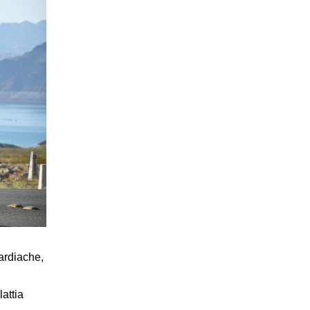
ardiache,
attia