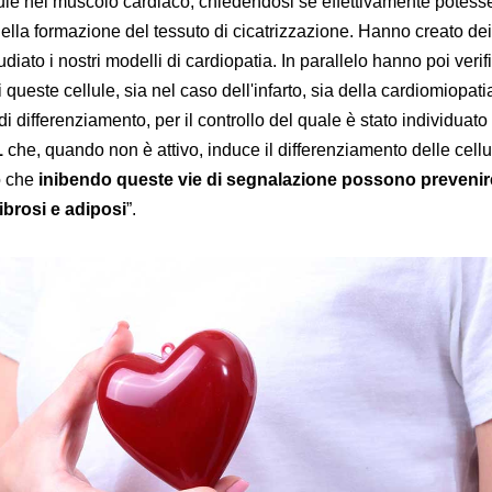
ule nel muscolo cardiaco, chiedendosi se effettivamente potess
ella formazione del tessuto di cicatrizzazione. Hanno creato dei
udiato i nostri modelli di cardiopatia. In parallelo hanno poi veri
queste cellule, sia nel caso dell'infarto, sia della cardiomiopati
 differenziamento, per il controllo del quale è stato individuato
1
che, quando non è attivo, induce il differenziamento delle cellul
o che
inibendo queste vie di segnalazione
possono prevenire
ibrosi e adiposi
”.