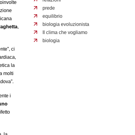
oinvolte
prede
azione
equilibrio
ricana
biologia evoluzionista
raghetta
,
Il clima che vogliamo
biologia
te”, ci
ardiaca,
etica la
a molti
adova”.
nte i
 uno
fetto
, la