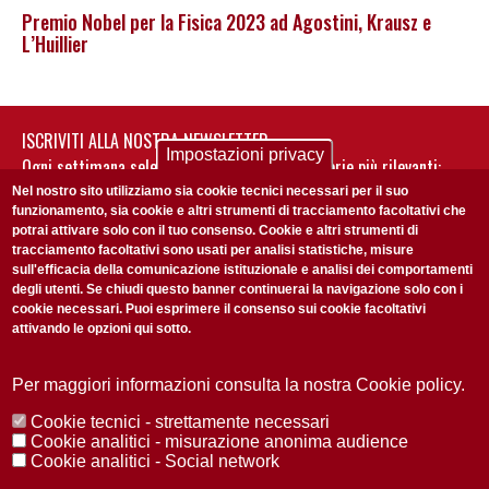
Premio Nobel per la Fisica 2023 ad Agostini, Krausz e
L’Huillier
ISCRIVITI ALLA NOSTRA NEWSLETTER
Impostazioni privacy
Ogni settimana selezioniamo per te nostre storie più rilevanti:
non perderti gli aggiornamenti della nostra newsletter
Nel nostro sito utilizziamo sia cookie tecnici necessari per il suo
funzionamento, sia cookie e altri strumenti di tracciamento facoltativi che
potrai attivare solo con il tuo consenso. Cookie e altri strumenti di
tracciamento facoltativi sono usati per analisi statistiche, misure
sull'efficacia della comunicazione istituzionale e analisi dei comportamenti
degli utenti. Se chiudi questo banner continuerai la navigazione solo con i
cookie necessari. Puoi esprimere il consenso sui cookie facoltativi
attivando le opzioni qui sotto.
Privacy Policy
Accetto la
ISCRIVITI
Per maggiori informazioni consulta la nostra Cookie policy.
Cookie tecnici - strettamente necessari
Redazione
Copyright
Privacy
Area stampa
Cookie analitici - misurazione anonima audience
Cookie analitici - Social network
© 2025 Università di Padova
Tutti i diritti riservati P.I. 00742430283 C.F. 80006480281