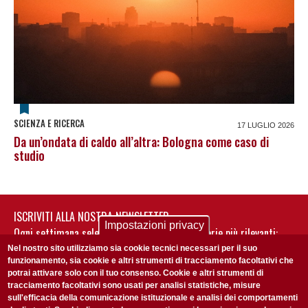
SCIENZA E RICERCA
17 LUGLIO 2026
Da un’ondata di caldo all’altra: Bologna come caso di
studio
ISCRIVITI ALLA NOSTRA NEWSLETTER
Impostazioni privacy
Ogni settimana selezioniamo per te nostre storie più rilevanti:
non perderti gli aggiornamenti della nostra newsletter
Nel nostro sito utilizziamo sia cookie tecnici necessari per il suo
funzionamento, sia cookie e altri strumenti di tracciamento facoltativi che
potrai attivare solo con il tuo consenso. Cookie e altri strumenti di
tracciamento facoltativi sono usati per analisi statistiche, misure
sull'efficacia della comunicazione istituzionale e analisi dei comportamenti