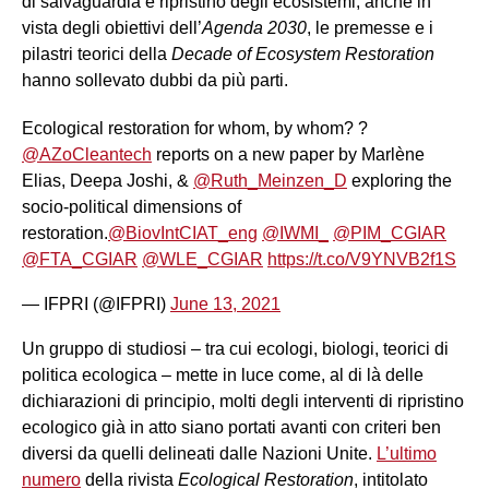
di salvaguardia e ripristino degli ecosistemi, anche in
vista degli obiettivi dell’
Agenda 2030
, le premesse e i
pilastri teorici della
Decade of Ecosystem Restoration
hanno sollevato dubbi da più parti.
Ecological restoration for whom, by whom? ?
@AZoCleantech
reports on a new paper by Marlène
Elias, Deepa Joshi, &
@Ruth_Meinzen_D
exploring the
socio-political dimensions of
restoration.
@BiovIntCIAT_eng
@IWMI_
@PIM_CGIAR
@FTA_CGIAR
@WLE_CGIAR
https://t.co/V9YNVB2f1S
— IFPRI (@IFPRI)
June 13, 2021
Un gruppo di studiosi – tra cui ecologi, biologi, teorici di
politica ecologica – mette in luce come, al di là delle
dichiarazioni di principio, molti degli interventi di ripristino
ecologico già in atto siano portati avanti con criteri ben
diversi da quelli delineati dalle Nazioni Unite.
L’ultimo
numero
della rivista
Ecological Restoration
, intitolato