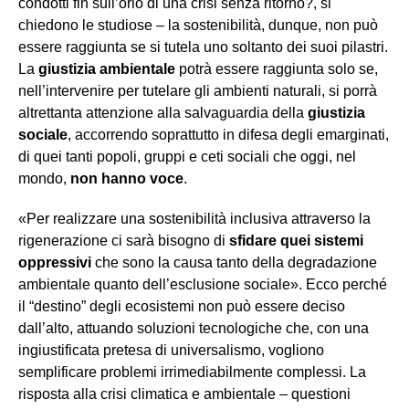
condotti fin sull’orlo di una crisi senza ritorno?, si
chiedono le studiose – la sostenibilità, dunque, non può
essere raggiunta se si tutela uno soltanto dei suoi pilastri.
La
giustizia ambientale
potrà essere raggiunta solo se,
nell’intervenire per tutelare gli ambienti naturali, si porrà
altrettanta attenzione alla salvaguardia della
giustizia
sociale
, accorrendo soprattutto in difesa degli emarginati,
di quei tanti popoli, gruppi e ceti sociali che oggi, nel
mondo,
non hanno voce
.
«Per realizzare una sostenibilità inclusiva attraverso la
rigenerazione ci sarà bisogno di
sfidare quei sistemi
oppressivi
che sono la causa tanto della degradazione
ambientale quanto dell’esclusione sociale». Ecco perché
il “destino” degli ecosistemi non può essere deciso
dall’alto, attuando soluzioni tecnologiche che, con una
ingiustificata pretesa di universalismo, vogliono
semplificare problemi irrimediabilmente complessi. La
risposta alla crisi climatica e ambientale – questioni