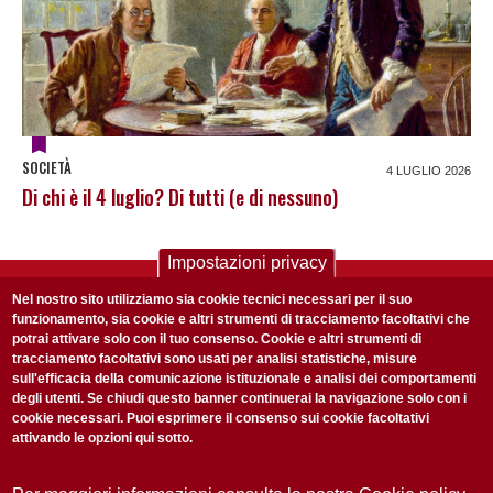
SOCIETÀ
4 LUGLIO 2026
Di chi è il 4 luglio? Di tutti (e di nessuno)
Impostazioni privacy
ISCRIVITI ALLA NOSTRA NEWSLETTER
Nel nostro sito utilizziamo sia cookie tecnici necessari per il suo
Ogni settimana selezioniamo per te nostre storie più rilevanti:
funzionamento, sia cookie e altri strumenti di tracciamento facoltativi che
potrai attivare solo con il tuo consenso. Cookie e altri strumenti di
non perderti gli aggiornamenti della nostra newsletter
tracciamento facoltativi sono usati per analisi statistiche, misure
sull'efficacia della comunicazione istituzionale e analisi dei comportamenti
degli utenti. Se chiudi questo banner continuerai la navigazione solo con i
cookie necessari. Puoi esprimere il consenso sui cookie facoltativi
attivando le opzioni qui sotto.