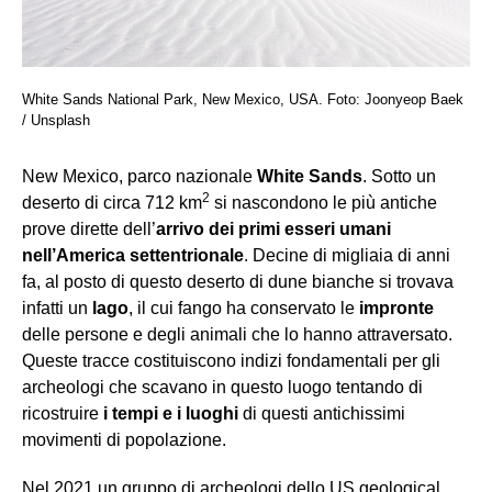
White Sands National Park, New Mexico, USA. Foto: Joonyeop Baek
/ Unsplash
New Mexico, parco nazionale
White Sands
. Sotto un
2
deserto di circa 712 km
si nascondono le più antiche
prove dirette dell’
arrivo dei primi esseri umani
nell’America settentrionale
. Decine di migliaia di anni
fa, al posto di questo deserto di dune bianche si trovava
infatti un
lago
, il cui fango ha conservato le
impronte
delle persone e degli animali che lo hanno attraversato.
Queste tracce costituiscono indizi fondamentali per gli
archeologi che scavano in questo luogo tentando di
ricostruire
i tempi e i luoghi
di questi antichissimi
movimenti di popolazione.
Nel 2021 un gruppo di archeologi dello US geological