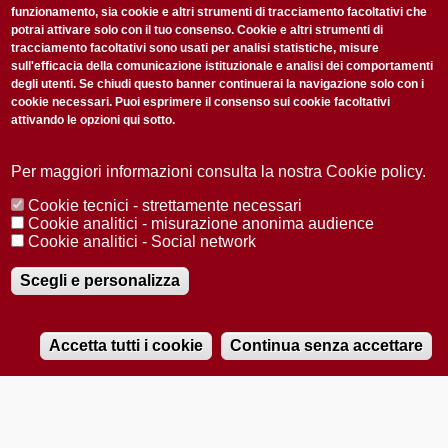
funzionamento, sia cookie e altri strumenti di tracciamento facoltativi che
potrai attivare solo con il tuo consenso. Cookie e altri strumenti di
tracciamento facoltativi sono usati per analisi statistiche, misure
sull'efficacia della comunicazione istituzionale e analisi dei comportamenti
degli utenti. Se chiudi questo banner continuerai la navigazione solo con i
cookie necessari. Puoi esprimere il consenso sui cookie facoltativi
attivando le opzioni qui sotto.
Privacy Policy
Accetto la
ISCRIVITI
Per maggiori informazioni consulta la nostra Cookie policy.
Cookie tecnici - strettamente necessari
Redazione
Copyright
Privacy
Area stampa
Cookie analitici - misurazione anonima audience
Cookie analitici - Social network
© 2025 Università di Padova
Tutti i diritti riservati P.I. 00742430283 C.F. 80006480281
Registrazione presso il Tribunale di Padova n. 2097/2012 del 18 giugno
Scegli e personalizza
2012
Accetta tutti i cookie
Continua senza accettare
RADIOBUE.IT
Audio
Player