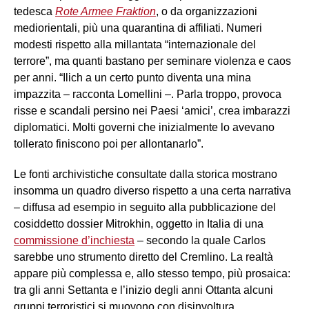
tedesca
Rote Armee Fraktion
, o da organizzazioni
mediorientali, più una quarantina di affiliati. Numeri
modesti rispetto alla millantata “internazionale del
terrore”, ma quanti bastano per seminare violenza e caos
per anni. “Ilich a un certo punto diventa una mina
impazzita – racconta Lomellini –. Parla troppo, provoca
risse e scandali persino nei Paesi ‘amici’, crea imbarazzi
diplomatici. Molti governi che inizialmente lo avevano
tollerato finiscono poi per allontanarlo”.
Le fonti archivistiche consultate dalla storica mostrano
insomma un quadro diverso rispetto a una certa narrativa
– diffusa ad esempio in seguito alla pubblicazione del
cosiddetto dossier Mitrokhin, oggetto in Italia di una
commissione d’inchiesta
– secondo la quale Carlos
sarebbe uno strumento diretto del Cremlino. La realtà
appare più complessa e, allo stesso tempo, più prosaica:
tra gli anni Settanta e l’inizio degli anni Ottanta alcuni
gruppi terroristici si muovono con disinvoltura