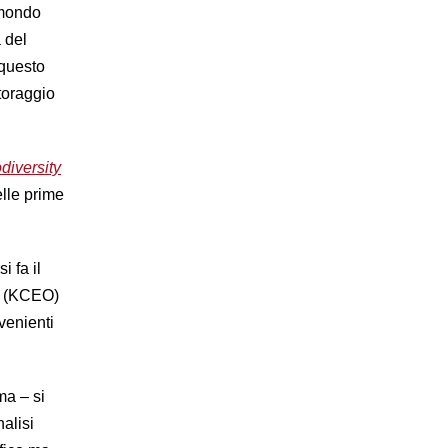
 mondo
 del
 questo
itoraggio
diversity
lle prime
 si fa il
(KCEO)
venienti
ma – si
nalisi