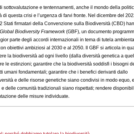
i sottovalutazione e tentennamenti, anche il mondo della polit
 di questa crisi e l’urgenza di farvi fronte. Nel dicembre del 202
2 Stati firmatari della Convenzione sulla Biodiversità (CBD) ha
Global Biodiversity Framework
(GBF), un documento programm
or parte degli accordi internazionali in tema di tutela ambienta
on obiettivi ambiziosi al 2030 e al 2050. Il GBF si articola in qua
re la biodiversità ad ogni livello (dalla diversità genetica a quel
 le estinzioni; garantire che la biodiversità soddisfi i bisogni d
tti umani fondamentali; garantire che i benefici derivanti dallo
versità e delle risorse genetiche siano condivisi in modo equo, e
ni e delle comunità tradizionali siano rispettati; rendere disponibi
tazione delle misure individuate.
: perché dobbiamo tutelare la biodiversità