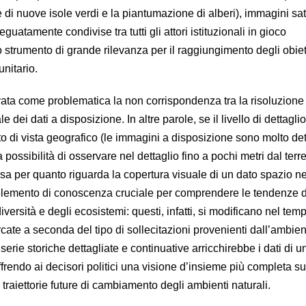
e di nuove isole verdi e la piantumazione di alberi), immagini sate
guatamente condivise tra tutti gli attori istituzionali in gioco
strumento di grande rilevanza per il raggiungimento degli obiett
unitario.
evata come problematica la non corrispondenza tra la risoluzione
e dei dati a disposizione. In altre parole, se il livello di dettagli
o di vista geografico (le immagini a disposizione sono molto det
a possibilità di osservare nel dettaglio fino a pochi metri dal terre
rsa per quanto riguarda la copertura visuale di un dato spazio n
un elemento di conoscenza cruciale per comprendere le tendenze d
ersità e degli ecosistemi: questi, infatti, si modificano nel temp
ate a seconda del tipo di sollecitazioni provenienti dall’ambien
serie storiche dettagliate e continuative arricchirebbe i dati di un
ffrendo ai decisori politici una visione d’insieme più completa sul
 traiettorie future di cambiamento degli ambienti naturali.