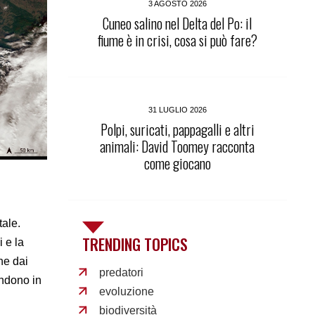
3 AGOSTO 2026
Cuneo salino nel Delta del Po: il
fiume è in crisi, cosa si può fare?
31 LUGLIO 2026
Polpi, suricati, pappagalli e altri
animali: David Toomey racconta
come giocano
tale.
TRENDING TOPICS
 e la
he dai
predatori
endono in
evoluzione
biodiversità