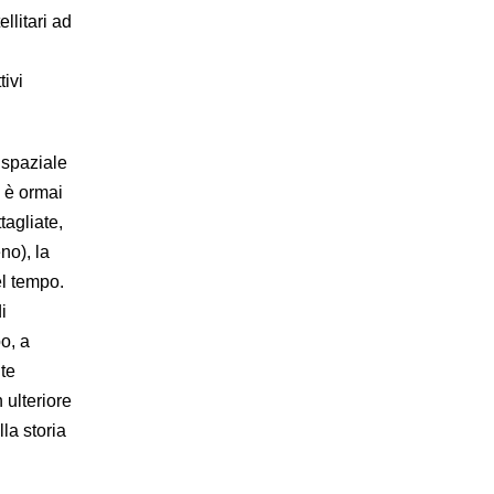
llitari ad
ivi
 spaziale
o è ormai
tagliate,
no), la
el tempo.
i
o, a
te
 ulteriore
la storia