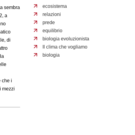
ecosistema
ica sembra
relazioni
2, a
prede
nno
equilibrio
atico
biologia evoluzionista
le, di
Il clima che vogliamo
ttro
biologia
la
elle
 che i
li mezzi