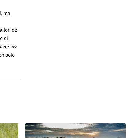
i, ma
utori del
o di
iversity
non solo