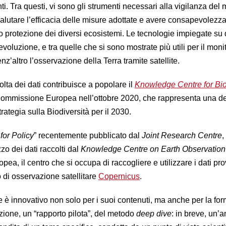
ti. Tra questi, vi sono gli strumenti necessari alla vigilanza del
valutare l’efficacia delle misure adottate e avere consapevolezza
 o protezione dei diversi ecosistemi. Le tecnologie impiegate su
evoluzione, e tra quelle che si sono mostrate più utili per il mon
enz’altro l’osservazione della Terra tramite satellite.
lta dei dati contribuisce a popolare il
Knowledge Centre for Bio
 Commissione Europea nell’ottobre 2020, che rappresenta una de
rategia sulla Biodiversità per il 2030.
for Policy
” recentemente pubblicato dal
Joint Research Centre
,
zzo dei dati raccolti dal
Knowledge Centre on Earth Observation
a, il centro che si occupa di raccogliere e utilizzare i dati pro
di osservazione satellitare
Copernicus
.
 è innovativo non solo per i suoi contenuti, ma anche per la for
zione, un “rapporto pilota”, del metodo
deep dive
: in breve, un’a