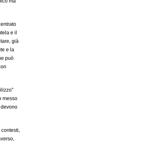
ifico ma
centrato
tela e il
tare, già
te e la
he può
con
ilizzo”
nno messo
e devono
 contesti,
averso,