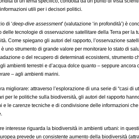
ondita di un tema specifico, condotta da un punto di vista scient
informazioni utili per i decisori politici.
io di ‘
deep-dive assessment
’ (valutazione ‘in profondità’) è con
 delle tecnologie di osservazione satellitare della Terra per la tu
sità. Come spiegano gli autori del rapporto, l’osservazione satelli
 è uno strumento di grande valore per monitorare lo stato di salu
adazione o del recupero di determinati ecosistemi, strumento c
agli ambienti terrestri e d’acqua dolce quanto – seppure ancora 
erare – agli ambienti marini.
 migliorare: attraverso l’esplorazione di una serie di “casi di ut
ari per le politiche sulla biodiversità, gli autori del rapporto ha
hi e le carenze tecniche e di condivisione delle informazioni ch
.
e interesse riguarda la biodiversità in ambienti urbani: in questi
 europea prevede un consistente aumento della biodiversità (attr