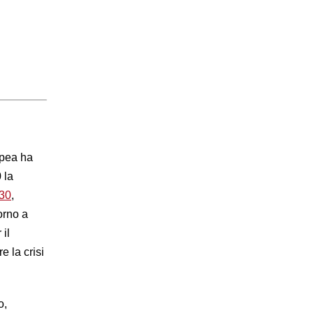
opea ha
 la
030
,
orno a
 il
e la crisi
o,