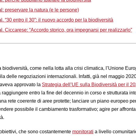
: preservare la natura (e le persone)
 “30 entro il 30”: il nuovo accordo per la biodiversità
. Ciccarese: “Accordo storico, ora impegnarsi per realizzarlo”
a biodiversità, come nella lotta alla crisi climatica, l’Unione Eur
ila delle negoziazioni internazionali. Infatti, già nel maggio 2020
aveva approvato la
Strategia dell’UE sulla Biodiversità per il 2
 raggiungere entro la fine del decennio in corso e strutturata int
re una rete coerente di aree protette; lanciare un piano europeo per
rendere possibile il cambiamento trasformativo; agire per affrontar
tà.
obiettivi, che sono costantemente
monitorati
a livello comunitari