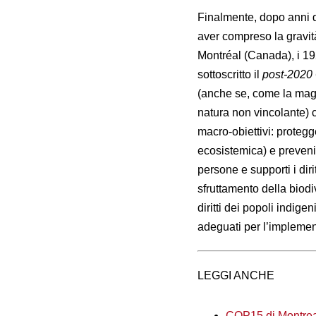
Finalmente, dopo anni d
aver compreso la gravità
Montréal (Canada), i 19
sottoscritto il
post-2020 
(anche se, come la maggi
natura non vincolante) c
macro-obiettivi: protegge
ecosistemica) e prevenire
persone e supporti i diri
sfruttamento della biodi
diritti dei popoli indige
adeguati per l’implemen
LEGGI ANCHE
COP15 di Montreal