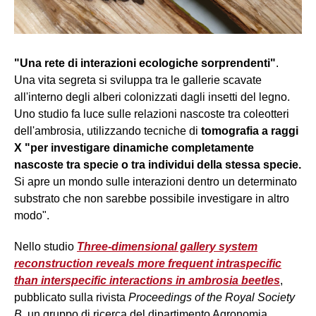
"Una rete di interazioni ecologiche sorprendenti"
.
Una vita segreta si sviluppa tra le gallerie scavate
all'interno degli alberi colonizzati dagli insetti del legno.
Uno studio fa luce sulle relazioni nascoste tra coleotteri
dell'ambrosia, utilizzando tecniche di
tomografia a raggi
X
"per investigare dinamiche completamente
nascoste tra specie o tra individui della stessa specie.
Si apre un mondo sulle interazioni dentro un determinato
substrato che non sarebbe possibile investigare in altro
modo".
Nello studio
Three-dimensional gallery system
reconstruction reveals more frequent intraspecific
than interspecific interactions in ambrosia beetles
,
pubblicato sulla rivista
Proceedings of the Royal Society
B
, un gruppo di ricerca del dipartimento Agronomia,