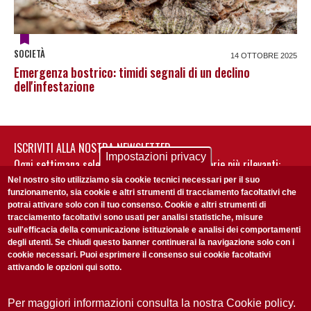
SOCIETÀ
14 OTTOBRE 2025
Emergenza bostrico: timidi segnali di un declino
dell'infestazione
ISCRIVITI ALLA NOSTRA NEWSLETTER
Impostazioni privacy
Ogni settimana selezioniamo per te nostre storie più rilevanti:
non perderti gli aggiornamenti della nostra newsletter
Nel nostro sito utilizziamo sia cookie tecnici necessari per il suo
funzionamento, sia cookie e altri strumenti di tracciamento facoltativi che
potrai attivare solo con il tuo consenso. Cookie e altri strumenti di
tracciamento facoltativi sono usati per analisi statistiche, misure
sull'efficacia della comunicazione istituzionale e analisi dei comportamenti
degli utenti. Se chiudi questo banner continuerai la navigazione solo con i
cookie necessari. Puoi esprimere il consenso sui cookie facoltativi
attivando le opzioni qui sotto.
Privacy Policy
Accetto la
ISCRIVITI
Per maggiori informazioni consulta la nostra Cookie policy.