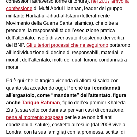
confessioni attraverso forme di tortura),
nel 2007 arrivò la
confessione
di Mufti Abdul Hannan, leader del gruppo
militante Harkat-ul-Jihad-al-Islami (letteralmente
Movimento della Guerra Santa Islamica), che oltre a
prendersi la responsabilità dell’esecuzione pratica
dell’attentato, rivelò di aver avuto il sostegno dei vertici
del BNP.
Gli ulteriori processi che ne seguirono
portarono
all’individuazione di decine di responsabili, materiali e
morali, dell’attentato, molti dei quali furono condannati a
morte.
Ed è qui che la tragica vicenda di allora si salda con
quanto sta accadendo oggi. Perché
tra i condannati
all’ergastolo, come “mandante” dell’attentato, figura
anche
Tarique Rahman
, figlio dell’ex premier Khaleda
Zia (a sua volte condannata per vari casi di corruzione,
pena al momento sospesa
per le sue non brillanti
condizioni di salute), costretto all’esilio (dal 2008 vive a
Londra, con la sua famiglia) con la promessa, scritta, di