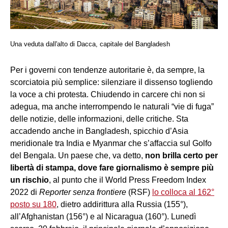
Una veduta dall'alto di Dacca, capitale del Bangladesh
Per i governi con tendenze autoritarie è, da sempre, la
scorciatoia più semplice: silenziare il dissenso togliendo
la voce a chi protesta. Chiudendo in carcere chi non si
adegua, ma anche interrompendo le naturali “vie di fuga”
delle notizie, delle informazioni, delle critiche. Sta
accadendo anche in Bangladesh, spicchio d’Asia
meridionale tra India e Myanmar che s’affaccia sul Golfo
del Bengala. Un paese che, va detto,
non brilla certo per
libertà di stampa, dove fare giornalismo è sempre più
un rischio
, al punto che il World Press Freedom Index
2022 di
Reporter senza frontiere
(RSF)
lo colloca al 162°
posto su 180
, dietro addirittura alla Russia (155°),
all’Afghanistan (156°) e al Nicaragua (160°). Lunedì