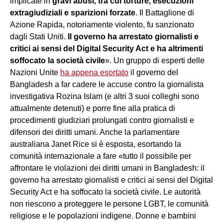
implicate in
gravi abusi, tra cui torture, esecuzioni
extragiudiziali e sparizioni forzate
. Il Battaglione di
Azione Rapida, notoriamente violento, fu sanzionato
dagli Stati Uniti.
Il governo ha arrestato giornalisti e
critici ai sensi del Digital Security Act e ha altrimenti
soffocato la società civile
». Un gruppo di esperti delle
Nazioni Unite
ha appena esortato
il governo del
Bangladesh a far cadere le accuse contro la giornalista
investigativa Rozina Islam (e altri 3 suoi colleghi sono
attualmente detenuti) e porre fine alla pratica di
procedimenti giudiziari prolungati contro giornalisti e
difensori dei diritti umani. Anche la parlamentare
australiana Janet Rice si è esposta, esortando la
comunità internazionale a fare «tutto il possibile per
affrontare le violazioni dei diritti umani in Bangladesh: il
governo ha arrestato giornalisti e critici ai sensi del Digital
Security Act e ha soffocato la società civile. Le autorità
non riescono a proteggere le persone LGBT, le comunità
religiose e le popolazioni indigene. Donne e bambini