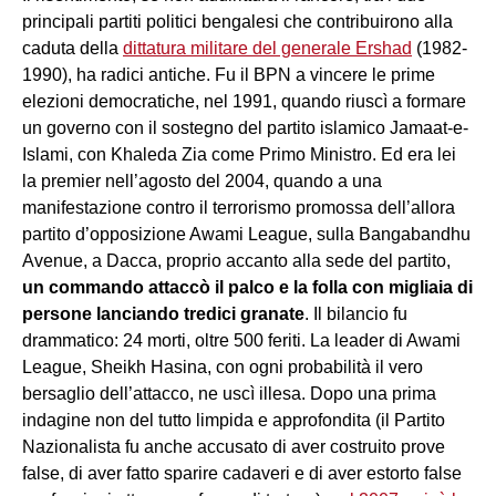
principali partiti politici bengalesi che contribuirono alla
caduta della
dittatura militare del generale Ershad
(1982-
1990), ha radici antiche. Fu il BPN a vincere le prime
elezioni democratiche, nel 1991, quando riuscì a formare
un governo con il sostegno del partito islamico Jamaat-e-
Islami, con Khaleda Zia come Primo Ministro. Ed era lei
la premier nell’agosto del 2004, quando a una
manifestazione contro il terrorismo promossa dell’allora
partito d’opposizione Awami League, sulla Bangabandhu
Avenue, a Dacca, proprio accanto alla sede del partito,
un commando attaccò il palco e la folla con migliaia di
persone lanciando tredici granate
. Il bilancio fu
drammatico: 24 morti, oltre 500 feriti. La leader di Awami
League, Sheikh Hasina, con ogni probabilità il vero
bersaglio dell’attacco, ne uscì illesa. Dopo una prima
indagine non del tutto limpida e approfondita (il Partito
Nazionalista fu anche accusato di aver costruito prove
false, di aver fatto sparire cadaveri e di aver estorto false