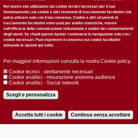
non perderti gli aggiornamenti della nostra newsletter
Nel nostro sito utilizziamo sia cookie tecnici necessari per il suo
funzionamento, sia cookie e altri strumenti di tracciamento facoltativi che
potrai attivare solo con il tuo consenso. Cookie e altri strumenti di
tracciamento facoltativi sono usati per analisi statistiche, misure
sull'efficacia della comunicazione istituzionale e analisi dei comportamenti
degli utenti. Se chiudi questo banner continuerai la navigazione solo con i
cookie necessari. Puoi esprimere il consenso sui cookie facoltativi
attivando le opzioni qui sotto.
Privacy Policy
Accetto la
ISCRIVITI
Per maggiori informazioni consulta la nostra Cookie policy.
Cookie tecnici - strettamente necessari
Redazione
Copyright
Privacy
Area stampa
Cookie analitici - misurazione anonima audience
Cookie analitici - Social network
© 2025 Università di Padova
Tutti i diritti riservati P.I. 00742430283 C.F. 80006480281
Registrazione presso il Tribunale di Padova n. 2097/2012 del 18 giugno
Scegli e personalizza
2012
Accetta tutti i cookie
Continua senza accettare
RADIOBUE.IT
Audio
Player