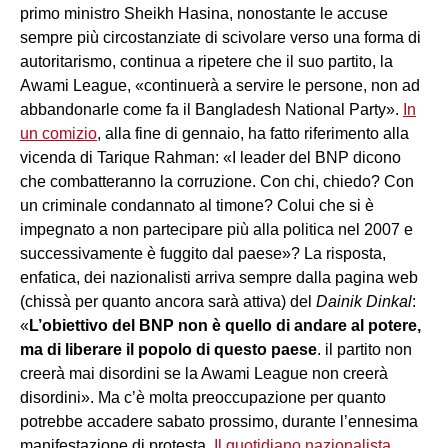
primo ministro Sheikh Hasina, nonostante le accuse
sempre più circostanziate di scivolare verso una forma di
autoritarismo, continua a ripetere che il suo partito, la
Awami League, «continuerà a servire le persone, non ad
abbandonarle come fa il Bangladesh National Party».
In
un comizio
, alla fine di gennaio, ha fatto riferimento alla
vicenda di Tarique Rahman: «I leader del BNP dicono
che combatteranno la corruzione. Con chi, chiedo? Con
un criminale condannato al timone? Colui che si è
impegnato a non partecipare più alla politica nel 2007 e
successivamente è fuggito dal paese»? La risposta,
enfatica, dei nazionalisti arriva sempre dalla pagina web
(chissà per quanto ancora sarà attiva) del
Dainik Dinkal
:
«
L’obiettivo del BNP non è quello di andare al potere,
ma di liberare il popolo di questo paese
. il partito non
creerà mai disordini se la Awami League non creerà
disordini». Ma c’è molta preoccupazione per quanto
potrebbe accadere sabato prossimo, durante l’ennesima
manifestazione di protesta.
Il quotidiano nazionalista