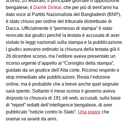
scorso, 20 febbraio, il principale giornale d’opposizione
bengalese, il
Dainik Dinkal
, che per più di trent’anni ha
dato voce al Partito Nazionalista del Bangladesh (BNP),
è stato chiuso per ordine del tribunale distrettuale di
Dacca. Ufficialmente il “permesso di stampa” è stato
revocato dai giudici perché la testata è accusata di aver
violato le leggi nazionali sulla stampa e la pubblicazione.
I giudici avevano ordinato la chiusura della testata già il
26 dicembre scorso, ma l’editore aveva presentato un
ricorso urgente d’appello al “Consiglio della stampa”,
guidato da un giudice dell’Alta corte. Ricorso respinto e
stop immediato alle pubblicazioni. Resta l’edizione
online, ma è probabile che a breve anche quel segnale
sarà spento. Soltanto il mese scorso il governo aveva
disposto la chiusura di 191 siti web, accusati, sulla base
di “report” redatti dell’intelligence bengalese, di aver
pubblicato “notizie contro lo Stato”.
Una prassi
che
oramai va avanti da anni.