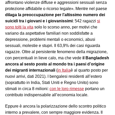
affrontano violenze diffuse e aggressioni sessuali senza
protezione affidabile o ricorso legale». Mentre nel paese
dilaga la preoccupazione per l’altissimo numero dei
suicidi tra i giovani e i giovanissimi
: 542 ragazzi
si
sono tolti la vita
solo lo scorso anno, per motivi che
variano da aspettative familiari non soddisfatte a
depressione, problemi mentali o economici, abusi
sessuali, molestie e stupri. Il 63,9% dei casi riguarda
ragazze. Oltre al persistente fenomeno della migrazione,
con percentuali in lieve calo, ma che vede
il Bangladesh
ancora al sesto posto al mondo tra i paesi d’origine
dei migranti internazionali
(
in Italia
è al quarto posto per
nuovi arrivi, dati 2021). I bengalesi residenti all’estero
(soprattutto in India, Stati Uniti e Regno Unito) sono
stimati in circa 8 milioni:
con le loro rimesse
portano un
contributo indispensabile all’economia locale.
Eppure è ancora la polarizzazione dello scontro politico
interno a prevalere, con sempre maggiore evidenza. Il