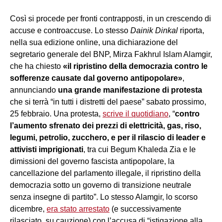
Così si procede per fronti contrapposti, in un crescendo di
accuse e controaccuse. Lo stesso
Dainik Dinkal
riporta,
nella sua edizione online, una dichiarazione del
segretario generale del BNP, Mirza Fakhrul Islam Alamgir,
che ha chiesto
«il ripristino della democrazia contro le
sofferenze causate dal governo antipopolare»
,
annunciando
una grande manifestazione di protesta
che si terrà “in tutti i distretti del paese” sabato prossimo,
25 febbraio. Una protesta,
scrive il quotidiano
, “
contro
l’aumento sfrenato dei prezzi di elettricità, gas, riso,
legumi, petrolio, zucchero, e per il rilascio di leader e
attivisti imprigionati
, tra cui Begum Khaleda Zia e le
dimissioni del governo fascista antipopolare, la
cancellazione del parlamento illegale, il ripristino della
democrazia sotto un governo di transizione neutrale
senza insegne di partito”. Lo stesso Alamgir, lo scorso
dicembre,
era stato arrestato
(e successivamente
rilasciato, su cauzione) con l’accusa di “istigazione alla