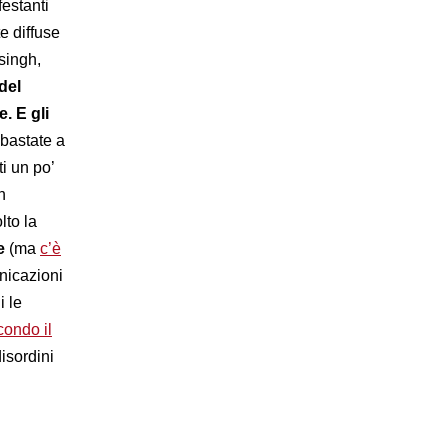
festanti
e diffuse
singh,
 del
. E gli
bastate a
i un po’
n
lto la
se
(ma
c’è
unicazioni
i le
ondo il
disordini