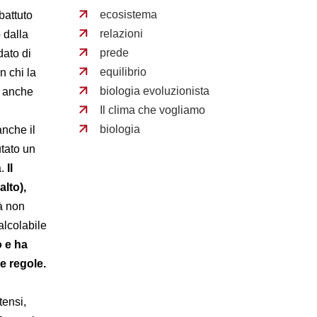
ecosistema
battuto
relazioni
 dalla
prede
ato di
equilibrio
n chi la
biologia evoluzionista
o anche
Il clima che vogliamo
biologia
anche il
utato un
a.
Il
lto),
tà non
calcolabile
o e
ha
e regole.
tensi,