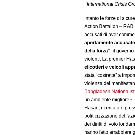
l’
International Crisis G
Intanto le forze di sicu
Action Battalion – RAB -
accusati di aver commess
apertamente accusate 
della forza”
; il governo
violenti. La premier Has
elicotteri e veicoli ap
stata “costretta” a impo
violenza dei manifestant
Bangladesh Nationalist
un ambiente migliore».
Hasan, ricercatore press
politicizzazione dell’az
dei diritti di voto fonda
hanno fatto arrabbiare 