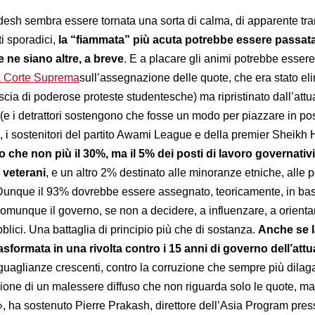
desh sembra essere tornata una sorta di calma, di apparente tran
ti sporadici,
la “fiammata” più acuta potrebbe essere passat
 ne siano altre, a breve
. E a placare gli animi potrebbe essere
a Corte Suprema
sull’assegnazione delle quote, che era stato el
cia di poderose proteste studentesche) ma ripristinato dall’attu
e i detrattori sostengono che fosse un modo per piazzare in post
, i sostenitori del partito Awami League e della premier Sheikh 
to che non più il 30%, ma il 5% dei posti di lavoro governativ
i veterani
, e un altro 2% destinato alle minoranze etniche, alle 
 Dunque il 93% dovrebbe essere assegnato, teoricamente, in bas
comunque il governo, se non a decidere, a influenzare, a orienta
blici. Una battaglia di principio più che di sostanza.
Anche se l
trasformata in una rivolta contro i 15 anni di governo dell’att
uguaglianze crescenti, contro la corruzione che sempre più dilag
zione di un malessere diffuso che non riguarda solo le quote, m
», ha sostenuto Pierre Prakash, direttore dell’Asia Program pres