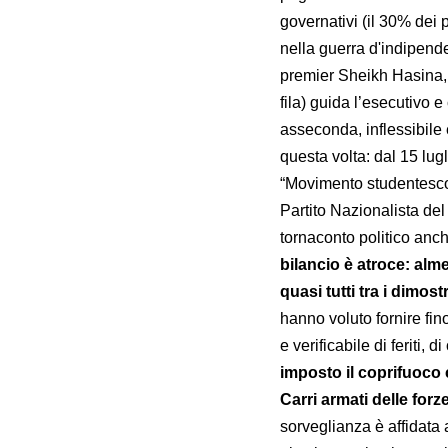
governativi (il 30% dei 
nella guerra d'indipende
premier Sheikh Hasina,
fila) guida l’esecutivo 
asseconda, inflessibile
questa volta: dal 15 lugl
“Movimento studentesco 
Partito Nazionalista del
tornaconto politico anche
bilancio è atroce: alm
quasi tutti tra i dimost
hanno voluto fornire fino
e verificabile di feriti, 
imposto il coprifuoco 
Carri armati delle for
sorveglianza è affidata a