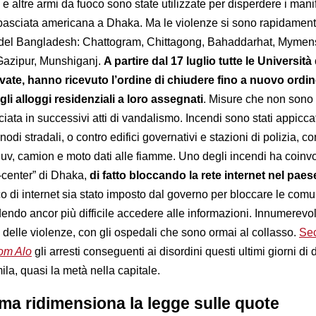
 e altre armi da fuoco sono state utilizzate per disperdere i mani
basciata americana a Dhaka. Ma le violenze si sono rapidament
tà del Bangladesh: Chattogram, Chittagong, Bahaddarhat, Mymen
Gazipur, Munshiganj.
A partire dal 17 luglio tutte le Università
vate, hanno ricevuto l’ordine di chiudere fino a nuovo ordine
gli alloggi residenziali a loro assegnati
. Misure che non sono 
ciata in successivi atti di vandalismo. Incendi sono stati appiccat
odi stradali, o contro edifici governativi e stazioni di polizia, co
 Suv, camion e moto dati alle fiamme. Uno degli incendi ha coinvo
-center” di Dhaka,
di fatto bloccando la rete internet nel pae
co di internet sia stato imposto dal governo per bloccare le com
ndendo ancor più difficile accedere alle informazioni. Innumerevol
 delle violenze, con gli ospedali che sono ormai al collasso.
Sec
om Alo
gli arresti conseguenti ai disordini questi ultimi giorni di 
la, quasi la metà nella capitale.
ma ridimensiona la legge sulle quote