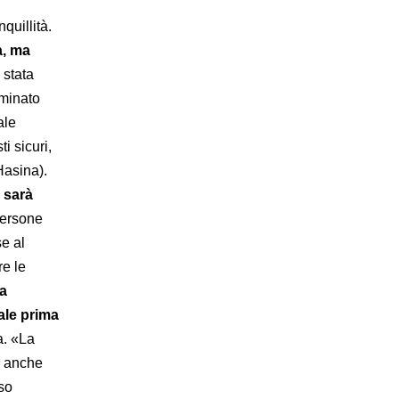
quillità.
a, ma
 stata
iminato
ale
i sicuri,
Hasina).
i sarà
persone
e al
re le
a
uale prima
a. «La
a anche
so