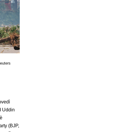
Reuters
iovedì
d Uddin
 è
arty (BJP,