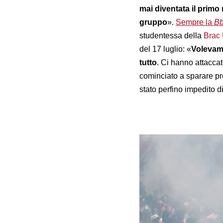
mai diventata il primo 
gruppo
».
Sempre la
B
studentessa della
Brac 
del 17 luglio: «
V
olevamo
tutto
. Ci hanno attacca
cominciato a sparare pro
stato perfino impedito di