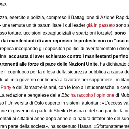
roup
.
rezza, esercito e polizia, compreso il Battaglione di Azione Rapi
 una temuta unità paramilitare i cui leader
già in passato
sono s
o torture, uccisioni extragiudiziali e sparizioni forzate),
sono
dai manifestanti di aver represso le proteste con un “uso 
 replica incolpando gli oppositori politici di aver fomentato i diso
ina,
accusata di aver schierato contro i manifestanti perfino
partenenti alle forze di pace delle Nazioni Unite
,
ha dichiarato 
rre il coprifuoco per la difesa della sicurezza pubblica a causa de
i: «Il mio governo continuerà a lavorare per sopprimere i militan
 Party
e del Jamaat-e-Islami, con le loro ali studentesche, e crea
 La redazione bengalese della
Bbc
ha raccolto l’opinione
di Mub
o l’Università di Oslo esperto in sistemi autoritari: «L’eccessiva
ione di governo da parte di Sheikh Hasina e del suo partito, la 
mentali ai cittadini anno dopo anno e la natura dittatoriale del su
gran parte della società», ha sostenuto Hasan. «Sfortunatament