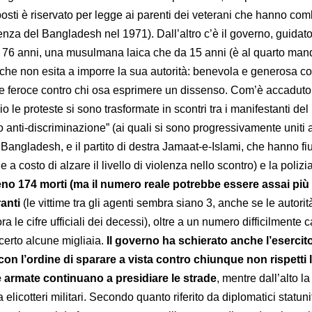
posti è riservato per legge ai parenti dei veterani che hanno com
nza del Bangladesh nel 1971). Dall’altro c’è il governo, guidato
 76 anni, una musulmana laica che da 15 anni (è al quarto mand
e che non esita a imporre la sua autorità: benevola e generosa co
 e feroce contro chi osa esprimere un dissenso. Com’è accadut
io le proteste si sono trasformate in scontri tra i manifestanti del
anti-discriminazione” (ai quali si sono progressivamente uniti 
 Bangladesh, e il partito di destra Jamaat-e-Islami, che hanno fi
 a costo di alzare il livello di violenza nello scontro) e la polizi
eno 174 morti (ma il numero reale potrebbe essere assai più a
ranti
(le vittime tra gli agenti sembra siano 3, anche se le autori
ra le cifre ufficiali dei decessi), oltre a un numero difficilmente 
di certo alcune migliaia.
Il governo ha schierato anche l’esercit
con l’ordine di sparare a vista contro chiunque non rispetti l
ze armate continuano a presidiare le strade
, mentre dall’alto la
 elicotteri militari. Secondo quanto riferito da diplomatici statuni