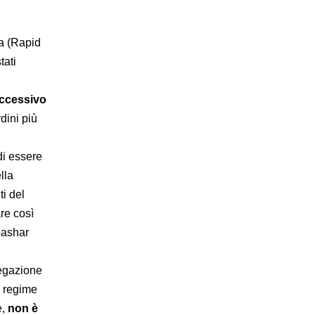
da (Rapid
tati
eccessivo
rdini più
di essere
lla
ti del
re così
ashar
negazione
o regime
e,
non è