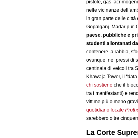
pistole, gas lacrimogeni
nelle vicinanze dell’am
in gran parte delle cit
Gopalganj, Madaripur, 
paese, pubbliche e pri
studenti allontanati da
contenere la rabbia, sfo
ovunque, nei pressi di sn
centinaia di veicoli tra
Khawaja Tower, il “data
chi sostiene
che il bloc
tra i manifestanti) e re
vittime più o meno gravi
quotidiano locale
Proth
sarebbero oltre cinquemi
La Corte Supre