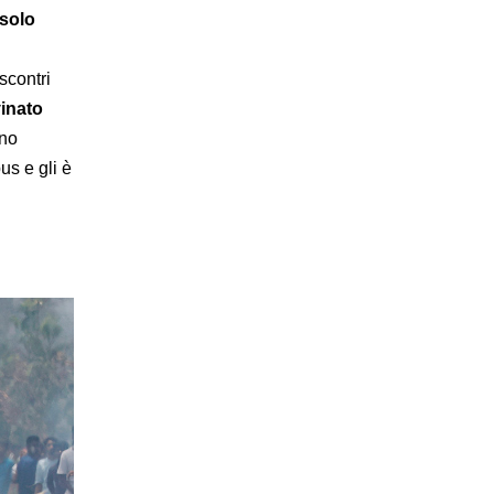
 solo
scontri
vinato
nno
us e gli è