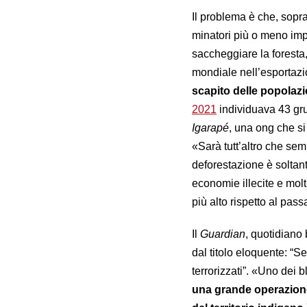
Il problema è che, soprat
minatori più o meno imp
saccheggiare la foresta,
mondiale nell’esportazio
scapito delle popolazi
2021
individuava 43 grup
Igarapé
, una ong che si
«Sarà tutt’altro che sem
deforestazione è soltant
economie illecite e molt
più alto rispetto al pas
Il
Guardian
, quotidiano 
dal titolo eloquente: “S
terrorizzati”. «Uno dei b
una grande operazione 