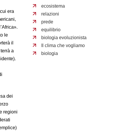
ecosistema
cui era
relazioni
ericani,
prede
’Africa».
equilibrio
o le
biologia evoluzionista
terà il
Il clima che vogliamo
terrà a
biologia
idente).
di
fesa dei
erzo
le regioni
derati
semplice)