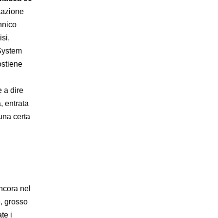
stazione
annico
si,
 System
ostiene
e a dire
, entrata
 una certa
ncora nel
e, grosso
te i