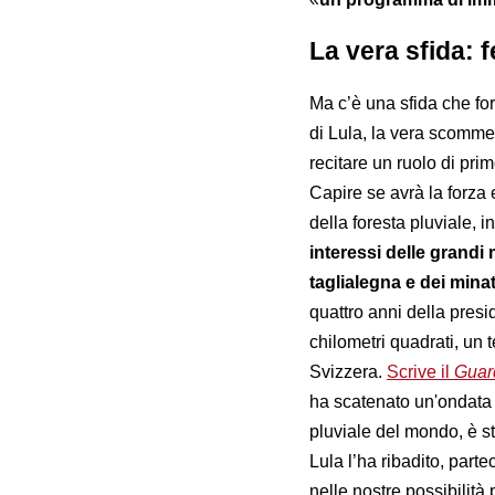
La vera sfida: 
Ma c’è una sfida che fo
di Lula, la vera scommes
recitare un ruolo di pr
Capire se avrà la forza 
della foresta pluviale, 
interessi delle grandi 
taglialegna e dei minato
quattro anni della presi
chilometri quadrati, un 
Svizzera.
Scrive il
Guar
ha scatenato un'ondata 
pluviale del mondo, è s
Lula l’ha ribadito, part
nelle nostre possibilità