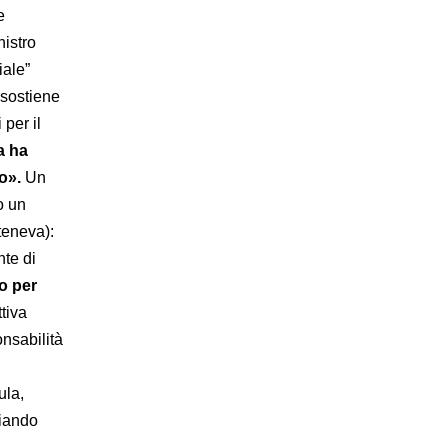
e
nistro
iale”
 sostiene
 per il
a ha
o».
Un
o un
steneva):
nte di
o per
ttiva
onsabilità
ula,
ciando