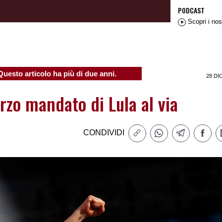
PODCAST
Scopri i nos
Questo articolo ha più di due anni.
28 DI
terzo mandato di Lula al via
CONDIVIDI