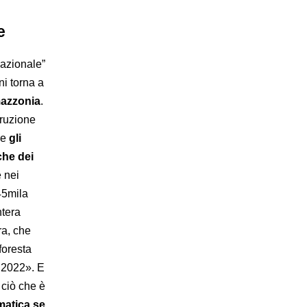
e
nazionale”
ni torna a
mazzonia
.
truzione
re
gli
che dei
e nei
45mila
ntera
ra, che
foresta
l 2022». E
 ciò che è
matica se