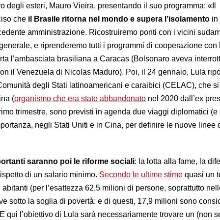
stro degli esteri, Mauro Vieira, presentando il suo programma: «Il
ciso che
il Brasile ritorna nel mondo e supera l’isolamento
in 
edente amministrazione. Ricostruiremo ponti con i vicini sudam
generale, e riprenderemo tutti i programmi di cooperazione con l
rta l’ambasciata brasiliana a Caracas (Bolsonaro aveva interrott
on il Venezuela di Nicolas Maduro). Poi, il 24 gennaio, Lula ripor
 Comunità degli Stati latinoamericani e caraibici (CELAC), che si 
ina (
organismo che era stato abbandonato
nel 2020 dall’ex pres
primo trimestre, sono previsti in agenda due viaggi diplomatici (e
mportanza, negli Stati Uniti e in Cina, per definire le nuove linee 
tanti saranno poi le riforme sociali
: la lotta alla fame, la di
l rispetto di un salario minimo.
Secondo le ultime stime
quasi un t
i abitanti (per l’esattezza 62,5 milioni di persone, soprattutto nel
e sotto la soglia di povertà: e di questi, 17,9 milioni sono consi
E qui l’obiettivo di Lula sarà necessariamente trovare un (non 