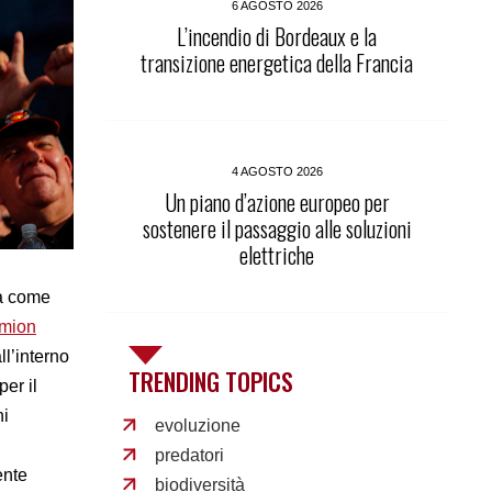
6 AGOSTO 2026
L’incendio di Bordeaux e la
transizione energetica della Francia
4 AGOSTO 2026
Un piano d’azione europeo per
sostenere il passaggio alle soluzioni
elettriche
va come
amion
ll’interno
TRENDING TOPICS
er il
ni
evoluzione
predatori
ente
biodiversità