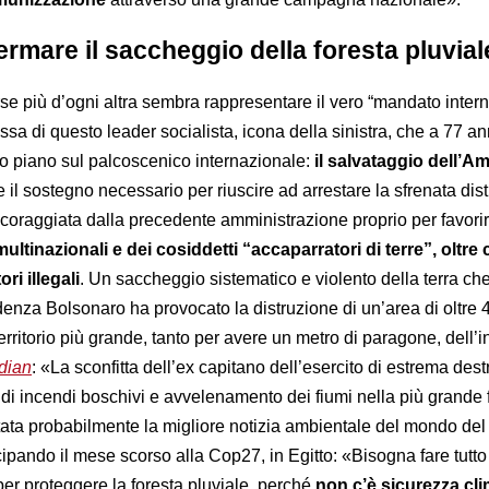
fermare il saccheggio della foresta pluvial
rse più d’ogni altra sembra rappresentare il vero “mandato inter
sa di questo leader socialista, icona della sinistra, che a 77 an
imo piano sul palcoscenico internazionale:
il salvataggio dell’A
e il sostegno necessario per riuscire ad arrestare la sfrenata dis
incoraggiata dalla precedente amministrazione proprio per favori
multinazionali e dei cosiddetti “accaparratori di terre”, oltre 
ri illegali
. Un saccheggio sistematico e violento della terra ch
denza Bolsonaro ha provocato la distruzione di un’area di oltre 
territorio più grande, tanto per avere un metro di paragone, dell’i
dian
: «La sconfitta dell’ex capitano dell’esercito di estrema dest
di incendi boschivi e avvelenamento dei fiumi nella più grande 
tata probabilmente la migliore notizia ambientale del mondo de
ecipando il mese scorso alla Cop27, in Egitto: «Bisogna fare tutto
 per proteggere la foresta pluviale, perché
non c’è sicurezza cli