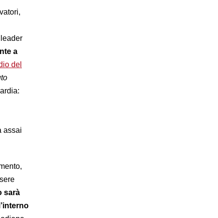
vatori,
 leader
nte a
dio del
uto
ardia:
a assai
omento,
ssere
o sarà
l’interno