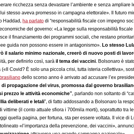
nerare ricchezza senza devastare l’ambiente e senza ampliare l
ui stesso aveva promesso in campagna elettorale». Il futuro mi
do Haddad,
ha parlato
di “responsabilità fiscale con impegno soc
 economiche del governo: «La legge sulla responsabilità fiscale
isce il finanziamento dei programmi sociali, che restano prioritari
nee guida non possono essere in antagonismo».
Lo stesso Lul
il salario minimo nazionale, creerò di nuovo posti di lavor
ità, per definirlo così, sarà
il tema dei vaccini
. Bolsonaro è stat
«Il Covid? È solo una piccola crisi, tutta isteria collettiva», so
brasiliano
dello scorso anno è arrivato ad accusare l’ex preside
le di propagazione del virus, promossa dal governo brasilian
asi prezzo le attività economiche”
, parlando non soltanto di “ca
ollia deliberati e letali
”, di fatto addossando a Bolsonaro la resp
i vittime (il conto attuale sfiora i 700mila morti), soprattutto tra le
gi quella pagina, per fortuna, sta per essere voltata. Il vice di L
tolineato «l’importanza della prevenzione, dei vaccini», annun
munizzazione
attraverso una grande campagna nazionale».