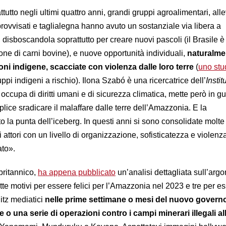
tutto negli ultimi quattro anni, grandi gruppi agroalimentari, alle
rovvisati e taglialegna hanno avuto un sostanziale via libera a
 disboscandola soprattutto per creare nuovi pascoli (il Brasile è
ne di carni bovine), e nuove opportunità individuali,
naturalme
oni indigene, scacciate con violenza dalle loro terre
(
uno stu
pi indigeni a rischio). Ilona Szabó è una ricercatrice dell’
Instit
 occupa di diritti umani e di sicurezza climatica, mette però in gu
plice sradicare il malaffare dalle terre dell’Amazzonia. E la
o la punta dell’iceberg. In questi anni si sono consolidate molte
i attori con un livello di organizzazione, sofisticatezza e violenz
sato».
britannico,
ha appena pubblicato
un’analisi dettagliata sull’arg
ette motivi per essere felici per l’Amazzonia nel 2023 e tre per e
litz mediatici
nelle prime settimane o mesi del nuovo govern
o una serie di operazioni contro i campi minerari illegali al