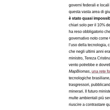
governi federali e locali
questa vasta area di giu
è stato quasi impossi
chiari solo per il 10% d
ha reso obbligatorio che
governativo noto come
l’uso della tecnologia, c
che negli ultimi anni era
ministro, Tereza Cristina
vento potrebbe e dovreb
MapBiomas
,
una rete f
tecnologiche brasiliane
trasgressori, pubblicand
minerari. Il futuro minis
multe ambientali più se
riuscire a contrastare q