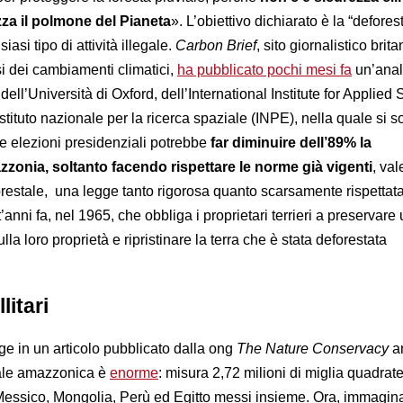
zza il polmone del Pianeta
». L’obiettivo dichiarato è la “defore
siasi tipo di attività illegale.
Carbon Brief
, sito giornalistico brit
si dei cambiamenti climatici,
ha pubblicato pochi mesi fa
un’anali
 dell’Università di Oxford, dell’International Institute for Applied
Istituto nazionale per la ricerca spaziale (INPE), nella quale si s
lle elezioni presidenziali potrebbe
far diminuire dell’89% la
zonia, soltanto facendo rispettare le norme già vigenti
, val
restale, una legge tanto rigorosa quanto scarsamente rispettata
anni fa, nel 1965, che obbliga i proprietari terrieri a preservare
lla loro proprietà e ripristinare la terra che è stata deforestata
litari
ge in un articolo pubblicato dalla ong
The Nature Conservacy
a
iale amazzonica è
enorme
: misura 2,72 milioni di miglia quadrat
essico, Mongolia, Perù ed Egitto messi insieme. Ora, immagina