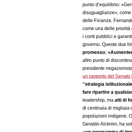
punto d’equilibrio: «Ge
disuguaglianze», come l
delle Finanze, Fernan
come una delle priorità
i conti pubblici e garant
governo. Queste due li
promesso: «Aumenterò 
altro punto di discontinu
presidente negazionista (
un rapporto del Senato 
“strategia istituziona
fare ripartire a qualsi
leadership, ma
atti di f
di centinaia di migliaia d
popolazioni indigene. Og
Geraldo Alckmin, ha sot
«
un programma di im