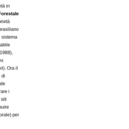
età in
Forestale
rietà
brasiliano
n sistema
abile
 1988),
ex
i). Ora il
 di
nde
are i
siti
buire
orale) per