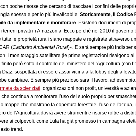
 con poche risorse che cercano di tracciare i confini delle propri
ngla spessa e per lo più invalicabile.
Storicamente, il Codice 
bile da implementare e monitorare
. Esistono documenti di prop
ei terreni privati in Amazzonia. Ecco perché nel 2010 il governo 
 tutte le proprietà rurali siano mappate e registrate attraverso u
 CAR (
Cadastro Ambiental Rural
)». E sarà sempre più indispens
on il monitoraggio satellitare (le prime registrazioni risalgono al
 finito però sotto il controllo del ministero dell’Agricoltura (con l’
 Diaz, sospettata di essere assai vicina alla lobby degli allevator
be cambiare. E sempre più prezioso sarà il lavoro, ad esempio,
ormata da scienziati
, organizzazioni non profit, università e azie
, che continua a monitorare l’uso del suolo proprio per smascher
o mappe che mostrano la copertura forestale, l'uso dell'acqua, i 
tero dell’Agricoltura dovrà avere strumenti e risorse (oltre a distri
vere ai colpevoli, come Lula ha già promesso in campagna elett
uesto trend.