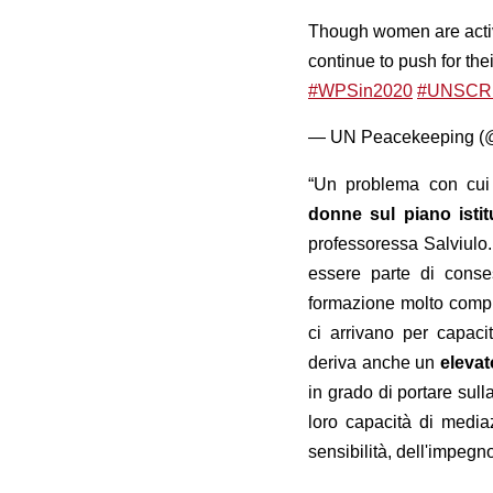
Though women are activ
continue to push for the
#WPSin2020
#UNSCR
— UN Peacekeeping 
“Un problema con cui 
donne sul piano istituzi
professoressa Salviulo.
essere parte di conse
formazione molto compl
ci arrivano per capaci
deriva anche un
elevat
in grado di portare sull
loro capacità di medi
sensibilità, dell'impegn