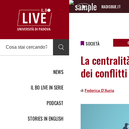
RADIOBUE.IT
Audio
Player
SOCIETÀ
La centralit
dei conflitt
NEWS
IL BO LIVE IN SERIE
di
Federica DʹAuria
PODCAST
STORIES IN ENGLISH