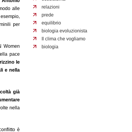
e António
relazioni
modo alle
prede
d esempio,
equilibrio
inili per
biologia evoluzionista
Il clima che vogliamo
 UN Women
biologia
della pace
izzino le
i e nella
icoltà già
aumentare
olte nella
onflitto è