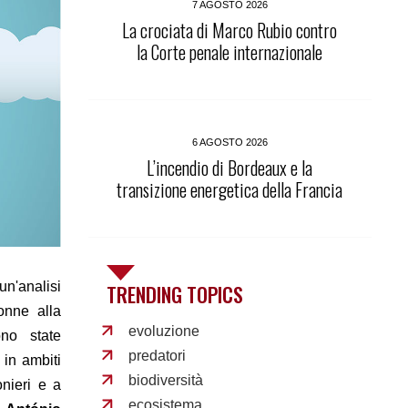
7 AGOSTO 2026
La crociata di Marco Rubio contro
la Corte penale internazionale
6 AGOSTO 2026
L’incendio di Bordeaux e la
transizione energetica della Francia
n'analisi
TRENDING TOPICS
onne alla
evoluzione
ono state
predatori
 in ambiti
biodiversità
onieri e a
ecosistema