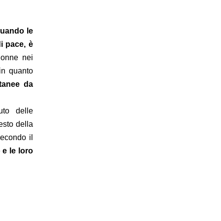
uando le
i pace, è
donne nei
 in quanto
ntanee da
uto delle
esto della
Secondo il
e le loro