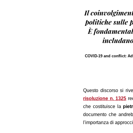
Il coinvolgiment
politiche sulle 
È fondamentale
includano 
COVID-19 and conflict: Ad
Questo discorso si riv
risoluzione n. 1325
red
che costituisce la
piet
documento che andrebbe
l'importanza di approcci