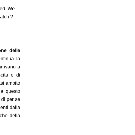
zed. We
Watch ?
one delle
ontinua la
arrivano a
cita e di
si ambito
Da questo
o di per sé
enti dalla
che della