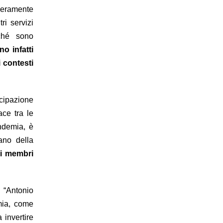
everamente
ri servizi
iché sono
o infatti
 contesti
cipazione
ace tra le
ndemia, è
ano della
ei membri
ni “Antonio
mia, come
 invertire