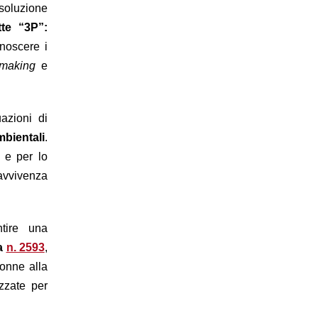
soluzione
tte “3P”:
onoscere i
making
e
azioni di
mbientali
.
o e per lo
ravvivenza
ntire una
la
n. 2593
,
donne alla
zzate per