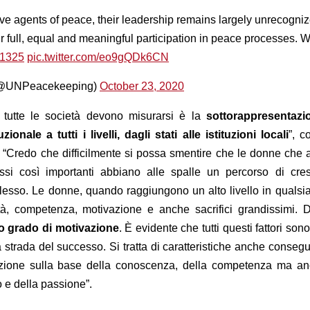
e agents of peace, their leadership remains largely unrecogni
ir full, equal and meaningful participation in peace processes. 
1325
pic.twitter.com/eo9gQDk6CN
(@UNPeacekeeping)
October 23, 2020
tutte le società devono misurarsi è la
sottorappresentazi
onale a tutti i livelli, dagli stati alle istituzioni locali
”, c
 “Credo che difficilmente si possa smentire che le donne che 
ssi così importanti abbiano alle spalle un percorso di cres
esso. Le donne, quando raggiungono un alto livello in qualsia
tà, competenza, motivazione e anche sacrifici grandissimi. 
o grado di motivazione
. È evidente che tutti questi fattori son
a strada del successo. Si tratta di caratteristiche anche consegu
azione sulla base della conoscenza, della competenza ma an
o e della passione”.