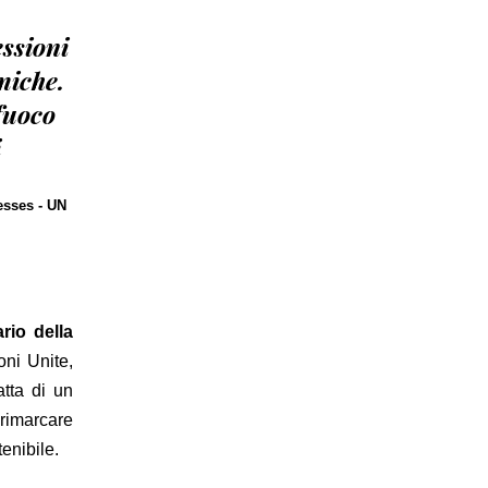
essioni
miche.
fuoco
i
esses - UN
rio della
oni Unite,
ratta di un
rimarcare
enibile.