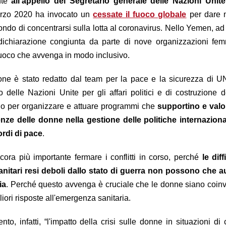
nte
all'appello del Segretario generale delle Nazioni Unit
arzo 2020 ha invocato un
cessate il fuoco globale
per dare 
mondo di concentrarsi sulla lotta al coronavirus. Nello Yemen, a
 dichiarazione congiunta da parte di nove organizzazioni femm
fuoco che avvenga in modo inclusivo.
ione è stato redatto dal team per la pace e la sicurezza di
 delle Nazioni Unite per gli affari politici e di costruzione 
o per organizzare e attuare programmi che
supportino e valor
ze delle donne nella gestione delle politiche internazional
rdi di pace
.
ora più importante fermare i conflitti in corso, perché
le diff
sanitari resi deboli dallo stato di guerra non possono che 
ia
. Perché questo avvenga è cruciale che le donne siano coinv
liori risposte all'emergenza sanitaria.
o, infatti, “l'impatto della crisi sulle donne in situazioni di c