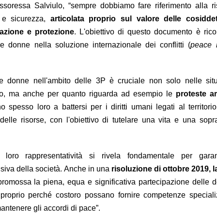
soressa Salviulo, “sempre dobbiamo fare riferimento alla ri
e sicurezza,
articolata proprio sul valore delle cosidde
pazione e protezione
. L'obiettivo di questo documento è ric
lle donne nella soluzione internazionale dei conflitti (
peace 
e donne nell'ambito delle 3P è cruciale non solo nelle situ
etto, ma anche per quanto riguarda ad esempio le
proteste a
o spesso loro a battersi per i diritti umani legati al territori
delle risorse, con l'obiettivo di tutelare una vita e una sop
.
a loro rappresentatività si rivela fondamentale per gara
usiva della società. Anche in una
risoluzione di ottobre 2019, 
promossa la piena, equa e significativa partecipazione delle 
 proprio perché costoro possano fornire competenze speciali
mantenere gli accordi di pace”.