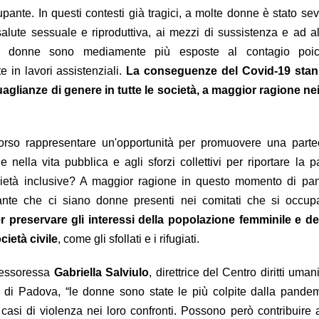
pante. In questi contesti già tragici, a molte donne è stato s
salute sessuale e riproduttiva, ai mezzi di sussistenza e ad alt
, le donne sono mediamente più esposte al contagio po
 in lavori assistenziali.
La conseguenze del Covid-19 stann
aglianze di genere in tutte le società, a maggior ragione nei
rso rappresentare un'opportunità per promuovere una parte
e nella vita pubblica e agli sforzi collettivi per riportare la p
ocietà inclusive? A maggior ragione in questo momento di pa
tante che ci siano donne presenti nei comitati che si occup
r preservare gli interessi della popolazione femminile e d
cietà civile
, come gli sfollati e i rifugiati.
fessoressa
Gabriella Salviulo
, direttrice del Centro diritti uma
tà di Padova, “le donne sono state le più colpite dalla pande
casi di violenza nei loro confronti. Possono però contribuire a