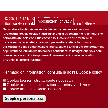
ISCRIVITI ALLA NOSTRA NEWSLETTER
Impostazioni privacy
Ogni settimana selezioniamo per te nostre storie più rilevanti:
non perderti gli aggiornamenti della nostra newsletter
Nel nostro sito utilizziamo sia cookie tecnici necessari per il suo
funzionamento, sia cookie e altri strumenti di tracciamento facoltativi che
potrai attivare solo con il tuo consenso. Cookie e altri strumenti di
tracciamento facoltativi sono usati per analisi statistiche, misure
sull'efficacia della comunicazione istituzionale e analisi dei comportamenti
degli utenti. Se chiudi questo banner continuerai la navigazione solo con i
cookie necessari. Puoi esprimere il consenso sui cookie facoltativi
attivando le opzioni qui sotto.
Privacy Policy
Accetto la
ISCRIVITI
Per maggiori informazioni consulta la nostra Cookie policy.
Cookie tecnici - strettamente necessari
Redazione
Copyright
Privacy
Area stampa
Cookie analitici - misurazione anonima audience
Cookie analitici - Social network
© 2025 Università di Padova
Tutti i diritti riservati P.I. 00742430283 C.F. 80006480281
Registrazione presso il Tribunale di Padova n. 2097/2012 del 18 giugno
Scegli e personalizza
2012