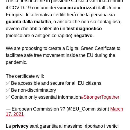
che la persona che lo possiede sia stata vaccinata contro
il COVID-19 con uno dei
vaccini autorizzati
dall’Unione
Europea. In alternativa certificherà che la persona sia
guarita dalla malattia,
o ancora che non sia contagiosa,
ovvero che abbia ottenuto un
test diagnostico
(molecolare o antigenico rapido)
negativo
.
We are proposing to create a Digital Green Certificate to
facilitate safe free movement inside the EU during the
pandemic.
The certificate will:
✅ Be accessible and secure for all EU citizens
✅ Be non-discriminatory
✅ Contain only essential information
#StrongerTogether
— European Commission ?? (@EU_Commission)
March
17, 2021
La
privacy
sarà garantita al massimo, riportano i vertici