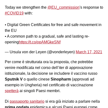
Today we strengthen the
@EU_commission
's response to
#COVID19
with:
• Digital Green Certificates for free and safe movement in
the EU
• A common path to a gradual, safe and lasting re-
opening
https://t.co/opAMGkeSNf
— Ursula von der Leyen (@vonderleyen)
March 17, 2021
Per come è strutturata ora la proposta, che potrebbe
venire modificata nel corso dell’iter di approvazione
istituzionale, la decisione se includere il vaccino russo
Sputnik V
o quello cinese
Sinopharm
(approvati ad
esempio in Ungheria) nel certificato di vaccinazione
spetterà
ai singoli Paesi membri.
Di
passaporto sanitario
si era già iniziato a parlare nella
prima ondata
epidemica e alcuni Paesi europei come