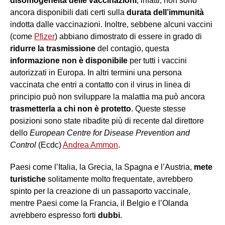
disomogeneità delle vaccinazioni
, infatti, non sono
ancora disponibili dati certi sulla
durata dell’immunità
indotta dalle vaccinazioni. Inoltre, sebbene alcuni vaccini
(come
Pfizer
) abbiano dimostrato di essere in grado di
ridurre la trasmissione
del contagio, questa
informazione non è disponibile
per tutti i vaccini
autorizzati in Europa. In altri termini una persona
vaccinata che entri a contatto con il virus in linea di
principio può non sviluppare la malattia ma può ancora
trasmetterla a chi non è protetto
. Queste stesse
posizioni sono state ribadite più di recente dal direttore
dello
European Centre for Disease Prevention and
Control
(Ecdc)
Andrea Ammon
.
Paesi come l’Italia, la Grecia, la Spagna e l’Austria,
mete
turistiche
solitamente molto frequentate, avrebbero
spinto per la creazione di un passaporto vaccinale,
mentre Paesi come la Francia, il Belgio e l’Olanda
avrebbero espresso forti
dubbi
.