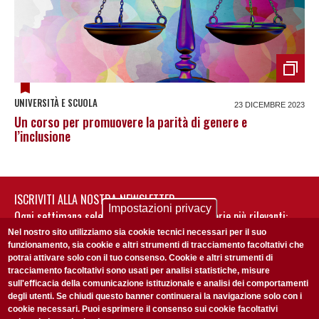
UNIVERSITÀ E SCUOLA
23 DICEMBRE 2023
Un corso per promuovere la parità di genere e
l’inclusione
ISCRIVITI ALLA NOSTRA NEWSLETTER
Impostazioni privacy
Ogni settimana selezioniamo per te nostre storie più rilevanti:
non perderti gli aggiornamenti della nostra newsletter
Nel nostro sito utilizziamo sia cookie tecnici necessari per il suo
funzionamento, sia cookie e altri strumenti di tracciamento facoltativi che
potrai attivare solo con il tuo consenso. Cookie e altri strumenti di
tracciamento facoltativi sono usati per analisi statistiche, misure
sull'efficacia della comunicazione istituzionale e analisi dei comportamenti
degli utenti. Se chiudi questo banner continuerai la navigazione solo con i
cookie necessari. Puoi esprimere il consenso sui cookie facoltativi