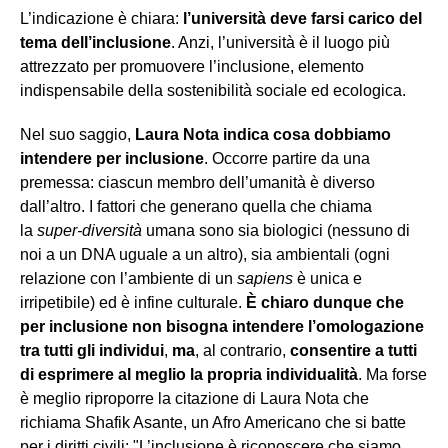
L’indicazione è chiara:
l’università deve farsi carico del
tema dell’inclusione
. Anzi, l’università è il luogo più
attrezzato per promuovere l’inclusione, elemento
indispensabile della sostenibilità sociale ed ecologica.
Nel suo saggio,
Laura Nota indica cosa dobbiamo
intendere per inclusione
. Occorre partire da una
premessa: ciascun membro dell’umanità è diverso
dall’altro. I fattori che generano quella che chiama
la
super-diversità
umana sono sia biologici (nessuno di
noi a un DNA uguale a un altro), sia ambientali (ogni
relazione con l’ambiente di un
sapiens
è unica e
irripetibile) ed è infine culturale.
È chiaro dunque che
per inclusione non bisogna intendere l’omologazione
tra tutti gli individui
,
ma
, al contrario,
consentire a tutti
di esprimere al meglio la propria individualità
. Ma forse
è meglio riproporre la citazione di Laura Nota che
richiama Shafik Asante, un Afro Americano che si batte
per i diritti civili: "L’inclusione è riconoscere che siamo