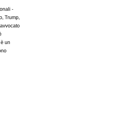
onali -
o, Trump,
n avvocato
è
 è un
ono