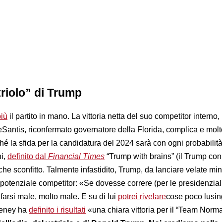
triolo” di Trump
iù
il partito in mano. La vittoria netta del suo competitor interno,
Santis, riconfermato governatore della Florida, complica e molto
hé la sfida per la candidatura del 2024 sarà con ogni probabilità 
ni,
definito dal
Financial Times
“Trump with brains” (il Trump con 
o che sconfitto. Talmente infastidito, Trump, da lanciare velate m
 potenziale competitor: «Se dovesse correre (per le presidenzial
arsi male, molto male. E su di lui
potrei rivelare
cose poco lusin
heney ha
definito i risultati
«una chiara vittoria per il “Team Norm