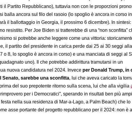
ti il Partito Repubblicano), tuttavia non con le proporzioni prono
 si balla ancora sul filo del rasoio (lo spoglio è ancora in corso i
rà il ballottaggio in Georgia, il prossimo 6 dicembre). In sintesi
o resistito. Per Joe Biden si tratterebbe di una “non sconfitta” 
mismo si potrebbe anche leggere come una vittoria: storicamente
e, il partito del presidente in carica perde dai 25 ai 30 seggi al
7 o 8, lo spoglio è ancora in corso) e una manciata di seggi al 
guadagnato uno). Il che potrebbe addirittura tramutarsi in un
sua nuova candidatura nel 2024. Invece
per Donald Trump, in 
 Senato, sarebbe una sconfitta
, lui che aveva caricato la torn
rima del suo prepotente ritorno sulla scena, lui che alla vigilia
rimprovero per i Democratici”, sperando in risultati ben più amp
 festa nella sua residenza di Mar-a-Lago, a Palm Beach) che lo
ome asse portante del progetto repubblicano per il 2024: non è 