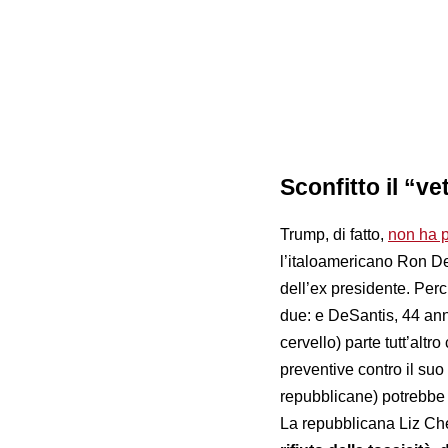
Sconfitto il “ve
Trump, di fatto,
non ha p
l’italoamericano Ron De
dell’ex presidente. Perc
due: e DeSantis, 44 an
cervello) parte tutt’altr
preventive contro il suo
repubblicane) potrebbe f
La repubblicana Liz C