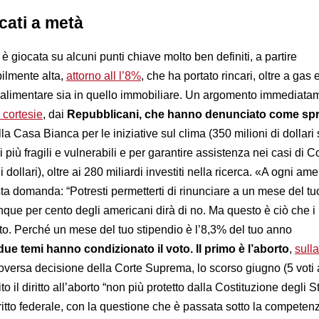
ccati a metà
 è giocata su alcuni punti chiave molto ben definiti, a partire
bilmente alta,
attorno all l’8%
, che ha portato rincari, oltre a gas 
e alimentare sia in quello immobiliare. Un argomento immediata
 cortesie
, dai
Repubblicani, che hanno denunciato come sp
la Casa Bianca per le iniziative sul clima (350 milioni di dollari s
i più fragili e vulnerabili e per garantire assistenza nei casi di C
i dollari), oltre ai 280 miliardi investiti nella ricerca. «A ogni am
a domanda: “Potresti permetterti di rinunciare a un mese del tu
nque per cento degli americani dirà di no. Ma questo è ciò che i
lto. Perché un mese del tuo stipendio è l’8,3% del tuo anno
 due temi hanno condizionato il voto. Il primo è l’aborto
,
sulla
oversa decisione della Corte Suprema, lo scorso giugno (5 voti 
to il diritto all’aborto “non più protetto dalla Costituzione degli St
itto federale, con la questione che è passata sotto la competen