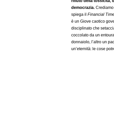
rifiuto della tossicità
democrazia.
Crediamo n
spiega il
Financial Tim
è un Giove caotico gover
disciplinato che setacci
coccolato da un entourag
donnaiolo, l’altro un p
un’eternità: le cose po