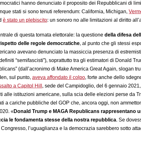
emocratici hanno denunciato il proposito dei Repubblicani di limi
inque stati si sono tenuti referendum: California, Michigan,
Verm
Ed
è stato un plebiscito
: un sonoro no alle limitazioni al diritto all’
entrale di questa tornata elettorale: la questione
della difesa del
rispetto delle regole democratiche
, al punto che gli stessi esp
ricano avevano denunciato la massiccia presenza di estremisti 
efiniti “semifascisti”), soprattutto tra gli estimatori di Donald Tru
licans” (dall’acronimo di Make America Great Again, slogan t
den, sul punto,
aveva affondato il colpo
, forte anche dello sdegn
ssalto a Capitol Hill
, sede del Campidoglio, del 6 gennaio 2021,
 alle istituzioni americane, sulla scia delle elezioni perse da 
ati a cariche pubbliche del GOP che, ancora oggi, non ammetto
2020. «
Donald Trump e MAGA Republicans rappresentano u
ia le fondamenta stesse della nostra repubblica
. Se doves
el Congresso, l’uguaglianza e la democrazia sarebbero sotto att