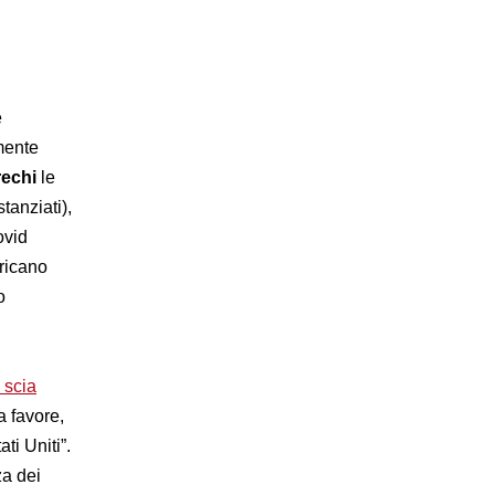
e
mente
rechi
le
tanziati),
ovid
ericano
o
 scia
a favore,
ati Uniti”.
za dei