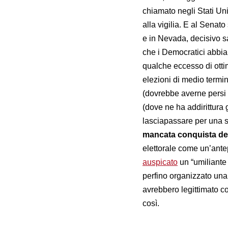
chiamato negli Stati Uni
alla vigilia. E al Senato
e in Nevada, decisivo sa
che i Democratici abbian
qualche eccesso di otti
elezioni di medio termin
(dovrebbe averne persi 
(dove ne ha addirittura 
lasciapassare per una 
mancata conquista del
elettorale come un’antep
auspicato
un “umiliante 
perfino organizzato una
avrebbero legittimato c
così.