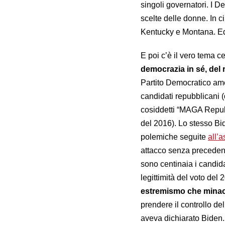
singoli governatori. I D
scelte delle donne. In c
Kentucky e Montana. 
E poi c’è il vero tema c
democrazia in sé, del 
Partito Democratico ame
candidati repubblicani (d
cosiddetti “MAGA Repub
del 2016). Lo stesso Bi
polemiche seguite
all’a
attacco senza precedenti
sono centinaia i candid
legittimità del voto del 
estremismo che minacc
prendere il controllo d
aveva dichiarato Biden.