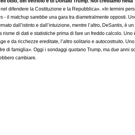
, dell’odio, del vetriolo e di Donald Trump. Noi crediamo nella
el difendere la Costituzione e la Repubblica». «In termini pers
es
- il matchup sarebbe una gara tra diametralmente opposti. Un
nato dall’istinto e dall’intuizione, mentre l’altro, DeSantis, è u
a risme di dati e statistiche prima di fare un freddo calcolo. Uno 
e e da ricchezze ereditate, l’altro solitario e autocostruito. Uno
adre di famiglia». Oggi i sondaggi quotano Trump, ma due anni s
trebbero cambiare.