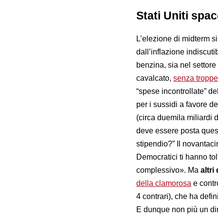
Stati Uniti spa
L’elezione di midterm si
dall’inflazione indiscuti
benzina, sia nel settor
cavalcato,
senza troppe
“spese incontrollate” del
per i sussidi a favore de
(circa duemila miliardi d
deve essere posta quest
stipendio?” Il novantaci
Democratici ti hanno to
complessivo». Ma
altri
della clamorosa
e contr
4 contrari), che ha defini
E dunque non più un dir