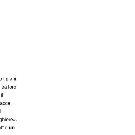
 i piani
tra loro
il
inacce
i
ghiere».
al” e
un