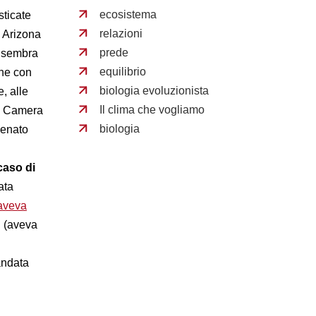
ecosistema
sticate
relazioni
n Arizona
prede
: sembra
equilibrio
che con
biologia evoluzionista
, alle
Il clima che vogliamo
la Camera
biologia
Senato
caso di
ata
aveva
i (aveva
andata