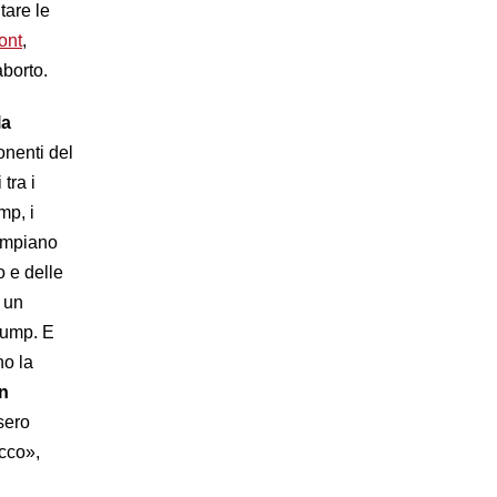
tare le
ont
,
aborto.
la
onenti del
tra i
mp, i
rumpiano
o e delle
 un
Trump. E
no la
n
sero
acco»,