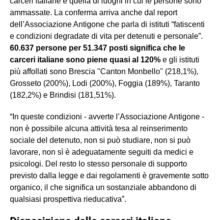
carceri italiane è quella di luoghi in cui le persone sono
ammassate. La conferma arriva anche dal report
dell’Associazione Antigone che parla di istituti “fatiscenti
e condizioni degradate di vita per detenuti e personale”.
60.637 persone per 51.347 posti significa che le
carceri italiane sono piene quasi al 120%
e gli istituti
più affollati sono Brescia "Canton Monbello" (218,1%),
Grosseto (200%), Lodi (200%), Foggia (189%), Taranto
(182,2%) e Brindisi (181,51%).
“In queste condizioni - avverte l’Associazione Antigone -
non è possibile alcuna attività tesa al reinserimento
sociale del detenuto, non si può studiare, non si può
lavorare, non sì è adeguatamente seguiti da medici e
psicologi. Del resto lo stesso personale di supporto
previsto dalla legge e dai regolamenti è gravemente sotto
organico, il che significa un sostanziale abbandono di
qualsiasi prospettiva rieducativa”.