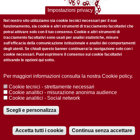
Impostazioni privacy
Nel nostro sito utilizziamo sia cookie tecnici necessari per il suo
funzionamento, sia cookie e altri strumenti di tracciamento facoltativi che
potrai attivare solo con il tuo consenso. Cookie e altri strumenti di
tracciamento facoltativi sono usati per analisi statistiche, misure
sull'efficacia della comunicazione istituzionale e analisi dei comportamenti
degli utenti. Se chiudi questo banner continuerai la navigazione solo con i
cookie necessari. Puoi esprimere il consenso sui cookie facoltativi
I suicidi in carcere
attivando le opzioni qui sotto.
La situazione delle carceri italiane, tra strutture non
Per maggiori informazioni consulta la nostra Cookie policy.
adeguate e sovraffollamento, assume dei contorni ancora
Cookie tecnici - strettamente necessari
più preoccupanti se ai dati che abbiamo visto fino ad ora
Cookie analitici - misurazione anonima audience
aggiungiamo quello dei suicidi all’interno dei penitenziari.
Cookie analitici - Social network
Il primo dato su questo tema che balza all’occhio è
Scegli e personalizza
proprio quello del 2024.
Da inizio anno le persone che
si sono suicidate all’interno delle nostre carceri sono
state 19.
A questo poi bisogna aggiungerne altre 24
Accetta tutti i cookie
Continua senza accettare
decedute in stato di detenzione.
RADIOBUE.IT