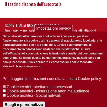
Il fascino discreto dell’autocrazia
ISCRIVITI ALLA NOSTRA NEWSLETTER
Impostazioni privacy
Ogni settimana selezioniamo per te nostre storie più rilevanti:
non perderti gli aggiornamenti della nostra newsletter
Nel nostro sito utilizziamo sia cookie tecnici necessari per il suo
funzionamento, sia cookie e altri strumenti di tracciamento facoltativi che
potrai attivare solo con il tuo consenso. Cookie e altri strumenti di
tracciamento facoltativi sono usati per analisi statistiche, misure
sull'efficacia della comunicazione istituzionale e analisi dei comportamenti
degli utenti. Se chiudi questo banner continuerai la navigazione solo con i
cookie necessari. Puoi esprimere il consenso sui cookie facoltativi
attivando le opzioni qui sotto.
Privacy Policy
Accetto la
ISCRIVITI
Per maggiori informazioni consulta la nostra Cookie policy.
Cookie tecnici - strettamente necessari
Redazione
Copyright
Privacy
Area stampa
Cookie analitici - misurazione anonima audience
Cookie analitici - Social network
© 2025 Università di Padova
Tutti i diritti riservati P.I. 00742430283 C.F. 80006480281
Registrazione presso il Tribunale di Padova n. 2097/2012 del 18 giugno
Scegli e personalizza
2012