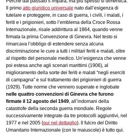
Perché dal passato s’impara, ma più spesso si dimentica.
Il primo
atto giuridico universale
nato dall’esigenza di
tutelare e proteggere, in caso di guerra, i civili, i malati, i
feriti e i prigionieri, sotto l’emblema della Croce Rossa
Internazionale, risale addirittura al 1864, quando venne
firmata la prima Convenzione di Ginevra. Nel testo si
rimarcava l’obbligo di estendere senza alcuna
discriminazione le cure a tutti i militari feriti e malati, oltre
al rispetto del personale medico. Un’esigenza che venne
poi estesa anche agli scenari marittimi (1906), al
miglioramento della sorte dei feriti e malati “negli eserciti
di campagna” e sul trattamento dei prigionieri di guerra
(1929). Tutte norme che vennero superate e inglobate
nelle quattro convenzioni di Ginevra che furono
firmate il 12 agosto del 1949
, all’indomani della
catastrofe della seconda guerra mondiale. Regole
successivamente integrate da tre protocolli aggiuntivi, nel
1977 e nel 2005 (
qui nel dettaglio
). Il fulcro del Diritto
Umanitario Internazionale (con le maiuscole) è tutto qui.