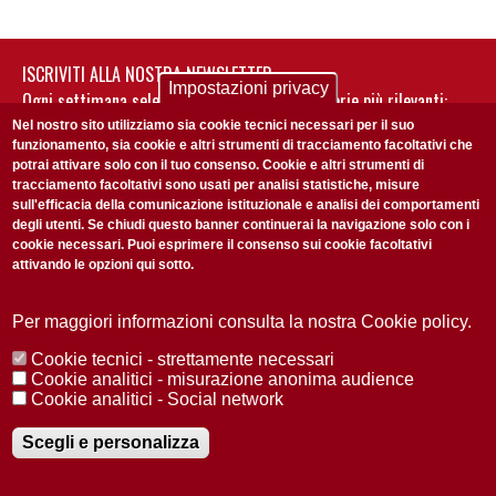
ISCRIVITI ALLA NOSTRA NEWSLETTER
Impostazioni privacy
Ogni settimana selezioniamo per te nostre storie più rilevanti:
non perderti gli aggiornamenti della nostra newsletter
Nel nostro sito utilizziamo sia cookie tecnici necessari per il suo
funzionamento, sia cookie e altri strumenti di tracciamento facoltativi che
potrai attivare solo con il tuo consenso. Cookie e altri strumenti di
tracciamento facoltativi sono usati per analisi statistiche, misure
sull'efficacia della comunicazione istituzionale e analisi dei comportamenti
degli utenti. Se chiudi questo banner continuerai la navigazione solo con i
cookie necessari. Puoi esprimere il consenso sui cookie facoltativi
attivando le opzioni qui sotto.
Privacy Policy
Accetto la
ISCRIVITI
Per maggiori informazioni consulta la nostra Cookie policy.
Cookie tecnici - strettamente necessari
Redazione
Copyright
Privacy
Area stampa
Cookie analitici - misurazione anonima audience
Cookie analitici - Social network
© 2025 Università di Padova
Tutti i diritti riservati P.I. 00742430283 C.F. 80006480281
Registrazione presso il Tribunale di Padova n. 2097/2012 del 18 giugno
Scegli e personalizza
2012