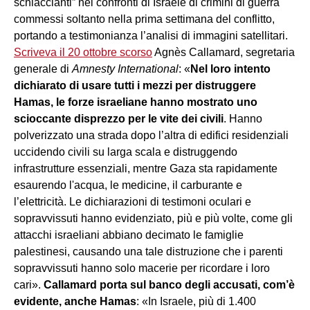
schiaccianti” nei confronti di Israele di crimini di guerra
commessi soltanto nella prima settimana del conflitto,
portando a testimonianza l’analisi di immagini satellitari.
Scriveva il 20 ottobre scorso
Agnès Callamard, segretaria
generale di
Amnesty International
: «
Nel loro intento
dichiarato di usare tutti i mezzi per distruggere
Hamas, le forze israeliane hanno mostrato uno
scioccante disprezzo per le vite dei civili
. Hanno
polverizzato una strada dopo l’altra di edifici residenziali
uccidendo civili su larga scala e distruggendo
infrastrutture essenziali, mentre Gaza sta rapidamente
esaurendo l'acqua, le medicine, il carburante e
l’elettricità. Le dichiarazioni di testimoni oculari e
sopravvissuti hanno evidenziato, più e più volte, come gli
attacchi israeliani abbiano decimato le famiglie
palestinesi, causando una tale distruzione che i parenti
sopravvissuti hanno solo macerie per ricordare i loro
cari».
Callamard porta sul banco degli accusati, com’è
evidente, anche Hamas
: «In Israele, più di 1.400