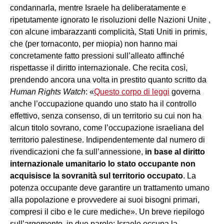
condannarla, mentre Israele ha deliberatamente e
ripetutamente ignorato le risoluzioni delle Nazioni Unite ,
con alcune imbarazzanti complicità, Stati Uniti in primis,
che (per tornaconto, per miopia) non hanno mai
concretamente fatto pressioni sull’alleato affinché
rispettasse il diritto internazionale. Che recita così,
prendendo ancora una volta in prestito quanto scritto da
Human Rights Watch
: «
Questo corpo di leggi
governa
anche l’occupazione quando uno stato ha il controllo
effettivo, senza consenso, di un territorio su cui non ha
alcun titolo sovrano, come l’occupazione israeliana del
territorio palestinese. Indipendentemente dal numero di
rivendicazioni che fa sull’annessione,
in base al diritto
internazionale umanitario lo stato occupante non
acquisisce la sovranità sul territorio occupato
. La
potenza occupante deve garantire un trattamento umano
alla popolazione e provvedere ai suoi bisogni primari,
compresi il cibo e le cure mediche». Un breve riepilogo
sull’argomento, in due parole: Israele occupa la