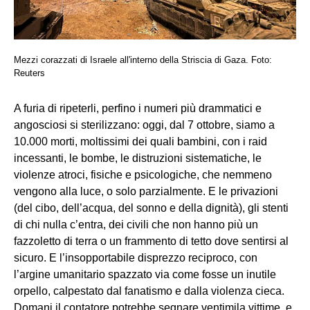
Mezzi corazzati di Israele all'interno della Striscia di Gaza. Foto:
Reuters
A furia di ripeterli, perfino i numeri più drammatici e
angosciosi si sterilizzano: oggi, dal 7 ottobre, siamo a
10.000 morti, moltissimi dei quali bambini, con i raid
incessanti, le bombe, le distruzioni sistematiche, le
violenze atroci, fisiche e psicologiche, che nemmeno
vengono alla luce, o solo parzialmente. E le privazioni
(del cibo, dell’acqua, del sonno e della dignità), gli stenti
di chi nulla c’entra, dei civili che non hanno più un
fazzoletto di terra o un frammento di tetto dove sentirsi al
sicuro. E l’insopportabile disprezzo reciproco, con
l’argine umanitario spazzato via come fosse un inutile
orpello, calpestato dal fanatismo e dalla violenza cieca.
Domani il contatore potrebbe segnare ventimila vittime, e