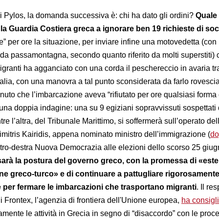
i Pylos, la domanda successiva è: chi ha dato gli ordini?
Quale
la Guardia Costiera greca a ignorare ben 19 richieste di so
e” per ore la situazione, per inviare infine una motovedetta (con
o da passamontagna, secondo quanto riferito da molti superstiti)
migranti ha agganciato con una corda il peschereccio in avaria t
Italia, con una manovra a tal punto sconsiderata da farlo rovesci
uto che l’imbarcazione aveva “rifiutato per ore qualsiasi forma 
una doppia indagine: una su 9 egiziani sopravvissuti sospettati 
re l’altra, del Tribunale Marittimo, si soffermerà sull’operato del
mitris Kairidis, appena nominato ministro dell’immigrazione (
do
entro-destra Nuova Democrazia alle elezioni dello scorso 25 giu
 sarà la postura del governo greco, con la promessa di «est
ne greco-turco» e di continuare a pattugliare rigorosamente
 per fermare le imbarcazioni che trasportano migranti
. Il r
 di Frontex, l’agenzia di frontiera dell'Unione europea,
ha consigl
nte le attività in Grecia in segno di “disaccordo” con le proc