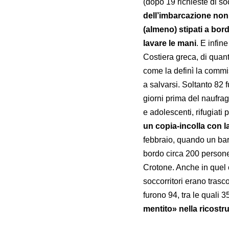
(dopo 19 richieste di s
dell’imbarcazione non 
(almeno) stipati a bor
lavare le mani
. E infin
Costiera greca, di quan
come la definì la commis
a salvarsi. Soltanto 82 
giorni prima del naufrag
e adolescenti, rifugiati 
un copia-incolla con l
febbraio, quando un bar
bordo circa 200 persone 
Crotone. Anche in quel c
soccorritori erano trasc
furono 94, tra le quali
mentito» nella ricostr