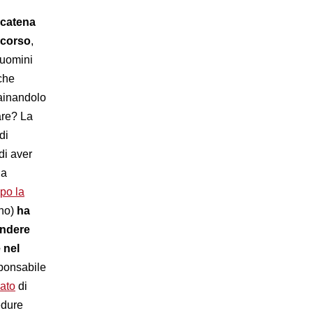
 catena
ccorso
,
 uomini
 che
rainandolo
are? La
di
di aver
la
po la
gno)
ha
endere
 nel
esponsabile
iato
di
edure