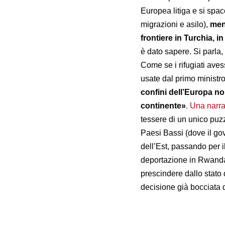
Europea litiga e si spa
migrazioni e asilo),
men
frontiere in Turchia, in
è dato sapere. Si parla,
Come se i rifugiati aves
usate dal primo minist
confini dell’Europa non
continente
»
. Una narr
tessere di un unico puzzl
Paesi Bassi (dove il gov
dell’Est, passando per i
deportazione in Rwanda 
prescindere dallo stato d
decisione già bocciata 