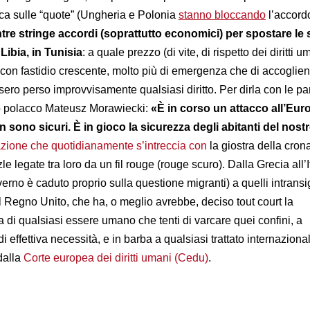
cca sulle “quote” (Ungheria e Polonia
stanno bloccando
l’accord
tre stringe accordi (soprattutto economici) per spostare le
 Libia, in Tunisia
: a quale prezzo (di vite, di rispetto dei diritti 
 con fastidio crescente, molto più di emergenza che di accoglien
sero perso improvvisamente qualsiasi diritto. Per dirla con le pa
ro polacco Mateusz Morawiecki:
«È in corso un attacco all’Euro
 sono sicuri. È in gioco la sicurezza degli abitanti del nost
azione che quotidianamente s’intreccia con
la giostra della cron
e legate tra loro da un fil rouge (rouge scuro). Dalla Grecia all’It
erno è caduto proprio sulla questione migranti) a quelli intransi
l Regno Unito, che ha, o meglio avrebbe, deciso tout court la
di qualsiasi essere umano che tenti di varcare quei confini, a
i effettiva necessità, e in barba a qualsiasi trattato internaziona
dalla
Corte europea dei diritti umani (Cedu)
.