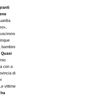
granti
sene
Guardia
eo»,
iuscirono
cinque
i, bambini
.
Quasi
orso
ia con a
ovincia di
ei
Le vittime
a ha