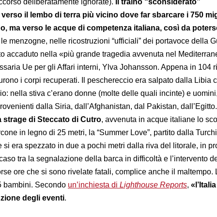
occorso deliberatamente ignorate).
Il traino “sconsiderato”
verso il lembo di terra più vicino dove far sbarcare i 750 mi
do, ma verso le acque di competenza italiana, così da poter
e le menzogne, nelle ricostruzioni “ufficiali” dei portavoce della 
to accaduto nella «più grande tragedia avvenuta nel Mediterran
saria Ue per gli Affari interni, Ylva Johansson. Appena in 104 r
furono i corpi recuperati. Il peschereccio era salpato dalla Libia 
io: nella stiva c’erano donne (molte delle quali incinte) e uomin
provenienti dalla Siria, dall’Afghanistan, dal Pakistan, dall’Egitto
a strage di Steccato di Cutro
, avvenuta in acque italiane lo sc
cone in legno di 25 metri, la “Summer Love”, partito dalla Turch
si era spezzato in due a pochi metri dalla riva del litorale, in pr
aso tra la segnalazione della barca in difficoltà e l’intervento d
orse ore che si sono rivelate fatali, complice anche il maltempo. 
 35 bambini. Secondo
un’inchiesta di
Lighthouse Reports
,
«l’
Itali
uzione degli eventi
.