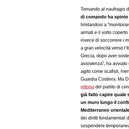
Tornando al naufragio d
di comando ha spinto 
limitandosi a “monitorar
armati e il volto copert
invece di soccorrere i 
a gran velocità verso l’
Grecia, dopo aver sosten
assistenza”, ha avviato 
agito come scafisti, ment
Guardia Costiera. Ma Di
vittoria
del partito di c
già fatto capire quale
un muro lungo il confi
Mediterraneo orientale
dei diritti fondamentali
sospendere temporaneame