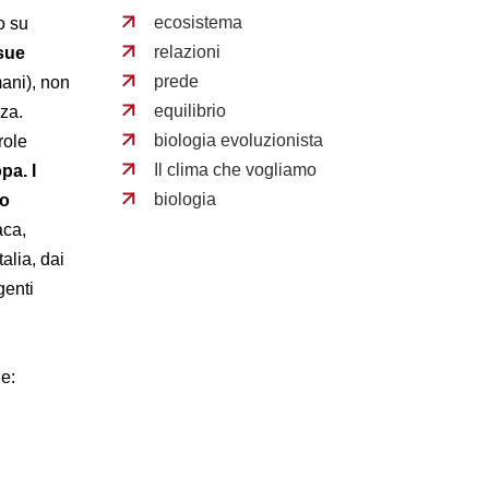
ecosistema
o su
relazioni
 sue
prede
umani), non
equilibrio
za.
biologia evoluzionista
role
Il clima che vogliamo
pa. I
biologia
ro
aca,
alia, dai
genti
le: