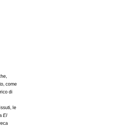
che,
ato, come
rico di
ssuti, le
da
El
greca