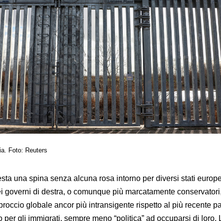
cia. Foto: Reuters
sta una spina senza alcuna rosa intorno per diversi stati europe
i governi di destra, o comunque più marcatamente conservatori
roccio globale ancor più intransigente rispetto al più recente p
per gli immigrati, sempre meno “politica” ad occuparsi di loro.