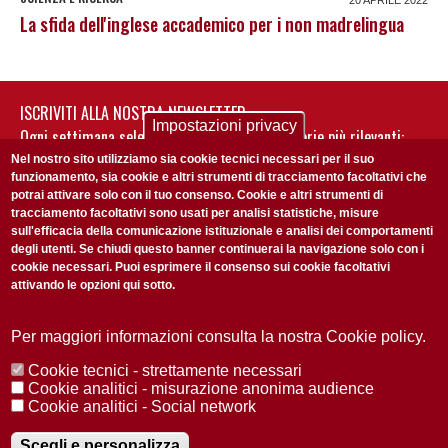
20 APRILE 2022
La sfida dell'inglese accademico per i non madrelingua
ISCRIVITI ALLA NOSTRA NEWSLETTER
Impostazioni privacy
Ogni settimana selezioniamo per te nostre storie più rilevanti:
non perderti gli aggiornamenti della nostra newsletter
Nel nostro sito utilizziamo sia cookie tecnici necessari per il suo
funzionamento, sia cookie e altri strumenti di tracciamento facoltativi che
potrai attivare solo con il tuo consenso. Cookie e altri strumenti di
tracciamento facoltativi sono usati per analisi statistiche, misure
sull'efficacia della comunicazione istituzionale e analisi dei comportamenti
degli utenti. Se chiudi questo banner continuerai la navigazione solo con i
cookie necessari. Puoi esprimere il consenso sui cookie facoltativi
attivando le opzioni qui sotto.
Privacy Policy
Accetto la
ISCRIVITI
Per maggiori informazioni consulta la nostra Cookie policy.
Cookie tecnici - strettamente necessari
Redazione
Copyright
Privacy
Area stampa
Cookie analitici - misurazione anonima audience
Cookie analitici - Social network
© 2025 Università di Padova
Tutti i diritti riservati P.I. 00742430283 C.F. 80006480281
Registrazione presso il Tribunale di Padova n. 2097/2012 del 18 giugno
Scegli e personalizza