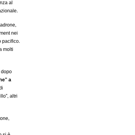
nza al
azionale.
padrone,
hment nei
 pacifico.
a molti
, dopo
he” a
di
o”, altri
ione,
 si è