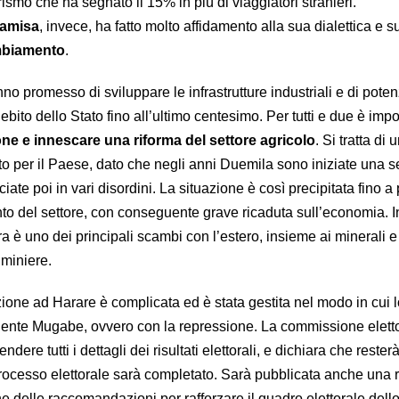
rismo che ha segnato il 15% in più di viaggiatori stranieri.
amisa
, invece, ha fatto molto affidamento alla sua dialettica e su
mbiamento
.
no promesso di sviluppare le infrastrutture industriali e di poten
 debito dello Stato fino all’ultimo centesimo. Per tutti e due è imp
ione e innescare una riforma del settore agricolo
. Si tratta di 
o per il Paese, dato che negli anni Duemila sono iniziate una se
ociate poi in vari disordini. La situazione è così precipitata fino a
o del settore, con conseguente grave ricaduta sull’economia. In
a è uno dei principali scambi con l’estero, insieme ai minerali e 
 miniere.
ione ad Harare è complicata ed è stata gestita nel modo in cui l
idente Mugabe, ovvero con la repressione. La commissione elett
dere tutti i dettagli dei risultati elettorali, e dichiara che rester
processo elettorale sarà completato. Sarà pubblicata anche una 
e delle raccomandazioni per rafforzare il quadro elettorale dell