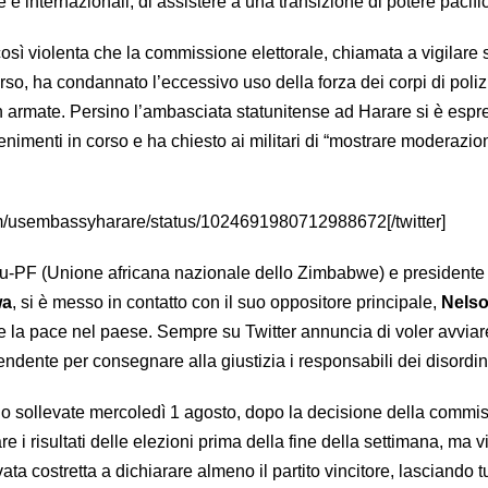
e e internazionali, di assistere a una transizione di potere pacifi
osì violenta che la commissione elettorale, chiamata a vigilare 
orso, ha condannato l’eccessivo uso della forza dei corpi di poliz
n armate. Persino l’ambasciata statunitense ad Harare si è espr
nimenti in corso e ha chiesto ai militari di “mostrare moderazio
r.com/usembassyharare/status/1024691980712988672[/twitter]
nu-PF (Unione africana nazionale dello Zimbabwe) e presidente 
wa
, si è messo in contatto con il suo oppositore principale,
Nels
are la pace nel paese. Sempre su Twitter annuncia di voler avviar
ndente per consegnare alla giustizia i responsabili dei disordin
no sollevate mercoledì 1 agosto, dopo la decisione della commi
re i risultati delle elezioni prima della fine della settimana, ma vi
vata costretta a dichiarare almeno il partito vincitore, lasciando tut