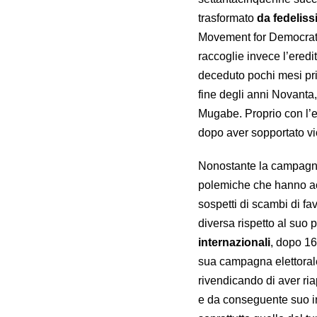
trasformato
da fedeliss
Movement for Democrat
raccoglie invece l’ered
deceduto pochi mesi prim
fine degli anni Novanta,
Mugabe. Proprio con l’e
dopo aver sopportato vi
Nonostante la campagna
polemiche che hanno acc
sospetti di scambi di fa
diversa rispetto al su
internazionali
, dopo 16
sua campagna elettorale 
rivendicando di aver ria
e da conseguente suo i