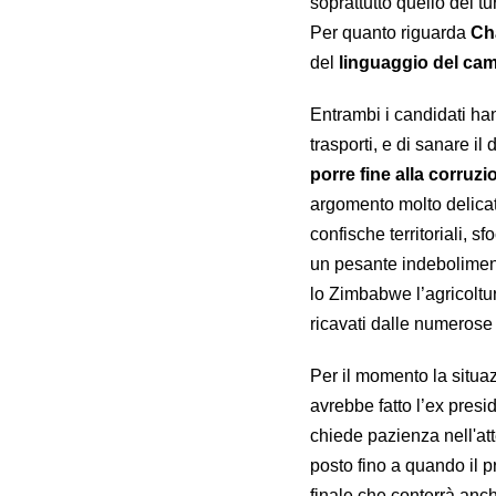
soprattutto quello del tu
Per quanto riguarda
Ch
del
linguaggio del ca
Entrambi i candidati han
trasporti, e di sanare il
porre fine alla corruz
argomento molto delicat
confische territoriali, sf
un pesante indeboliment
lo Zimbabwe l’agricoltur
ricavati dalle numerose
Per il momento la situaz
avrebbe fatto l’ex pres
chiede pazienza nell'atten
posto fino a quando il 
finale che conterrà anch