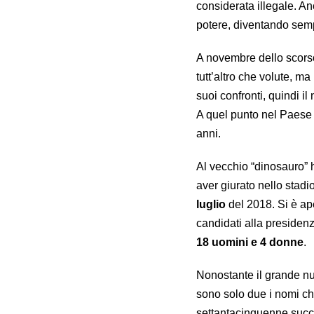
considerata illegale. A
potere, diventando semp
A novembre dello scorso
tutt’altro che volute, 
suoi confronti, quindi i
A quel punto nel Paese s
anni.
Al vecchio “dinosauro”
aver giurato nello stadi
luglio
del 2018. Si è ap
candidati alla presidenz
18 uomini e 4 donne
.
Nonostante il grande num
sono solo due i nomi che
settantacinquenne succe