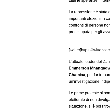
tutte le speranze, intern
La repressione è stata c
importanti elezioni in c
confronti di persone no
preoccupata per gli avve
[twitter]https://twitte
L’attuale leader del Za
Emmerson Mnangag
Chamisa
, per far torn
un’investigazione indipe
Le prime proteste si so
elettorale di non divulga
situazione, si è poi ritro