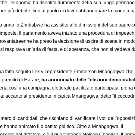
nche l'economia ha risentito duramente della sua lunga permane
re più debole, fino al punto di dover abbandonare la moneta n
 anno lo Zimbabwe ha assistito alle dimissioni del suo padre-
ma imposte. Il parlamento aveva iniziato una procedura di impeac
l novantatreenne ha preso la decisione di uscire di scena in modo
i respirava un’aria di festa, e di speranza, che non si vedeva d
 ha fatto seguito l’ex vicepresidente Emmerson Mnangagwa che
o gremito di Harare,
ha annunciato delle “elezioni democratic
erta così una campagna elettorale pacifica e partecipata, piena 
a: accanto al presidente in carica Mnangagwa, detto “il coccodrill
ero di candidati, che rischiano di vanificare i voti dell’opposiz
 hanno animato il dibattito politico. Oltre a Mnangagwa, il
ssore del dittatore, c’è il quarantenne Nelson Chamisa. Il primo