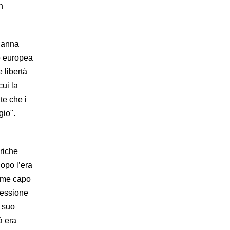
n
ndanna
ne europea
 libertà
cui la
te che i
gio".
riche
opo l’era
come capo
ressione
l suo
à era