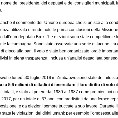
ui il nome del presidente, dei deputati e dei consiglieri municipali, i
o.
o anche il commento dell'Unione europea che si unisce alla co
olenza utilizzata e rende note le prima conclusioni della Missio
 dall'eurodeputato Brok: "Le elezioni sono state competitive e le
rante la campagna. Sono state osservate una serie di lacune, tra 
i gioco alla pari. Il voto è stato ben organizzato, ora è importan
ndivisi in piena trasparenza, inclusa un'analisi dettagliata per seg
svolte lunedì 30 luglio 2018 in Zimbabwe sono state definite sto
 5,6 milioni di cittadini di esercitare il loro diritto di voto
d
, infatti, è stato al potere dal 1980 al 1987 come premier, poi 
 2017, per un totale di 37 anni contraddistinti da una feroce rep
posizione, e da elezioni sempre truccate a suo favore. Durante i
tate le violazioni dei diritti umani: per esempio l'omosessualit