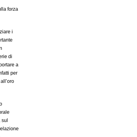
lla forza
ziare i
ortante
un
rie di
 portare a
fatti per
all’oro
o
orale
à sul
relazione
o