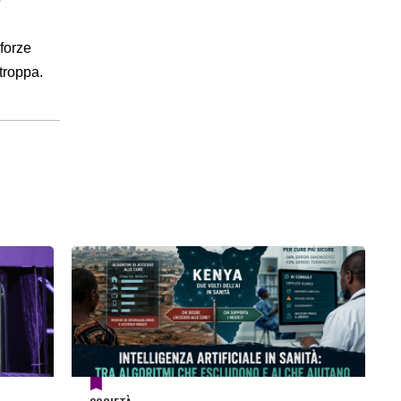
forze
 troppa.