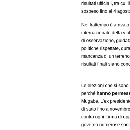
risultati ufficiali, tra c
sospeso fino al 4 agost
Nel frattempo è arrivat
internazionale della vi
di osservazione, guidata
politiche rispettate, du
mancanza di un terreno d
risultati finali siano co
Le elezioni che si sono 
perché
hanno permesso a
Mugabe. L’ex presidente
di stato fino a novembre
contro ogni forma di op
governo numerose sono s