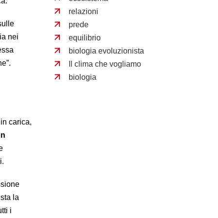
ca.
relazioni
sulle
prede
ia nei
equilibrio
essa
biologia evoluzionista
ne”.
Il clima che vogliamo
biologia
in carica,
on
e
i.
ssione
sta la
ti i