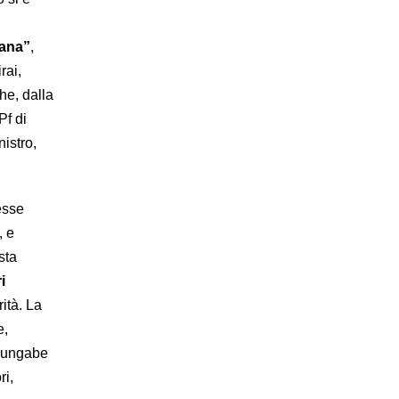
iana”
,
rai,
he, dalla
Pf di
istro,
esse
, e
sta
i
rità. La
e,
 Mungabe
ri,