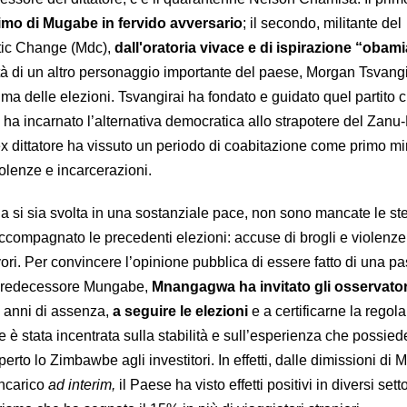
imo di Mugabe in fervido avversario
; il secondo, militante del
ic Change (Mdc),
dall'oratoria vivace e di ispirazione “obam
ità di un altro personaggio importante del paese, Morgan Tsvangi
a delle elezioni. Tsvangirai ha fondato e guidato quel partito c
 ha incarnato l’alternativa democratica allo strapotere del Zanu-
x dittatore ha vissuto un periodo di coabitazione come primo min
olenze e incarcerazioni.
 si sia svolta in una sostanziale pace, non sono mancate le st
ompagnato le precedenti elezioni: accuse di brogli e violenze
vori. Per convincere l’opinione pubblica di essere fatto di una pa
o predecessore Mungabe,
Mnangagwa ha invitato gli osservator
 anni di assenza,
a seguire le elezioni
e a certificarne la regola
è stata incentrata sulla stabilità e sull’esperienza che possied
perto lo Zimbawbe agli investitori. In effetti, dalle dimissioni di
ncarico
ad interim,
il Paese ha visto effetti positivi in diversi setto