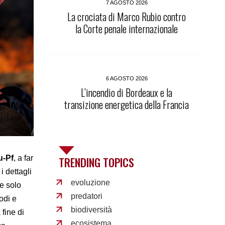
7 AGOSTO 2026
La crociata di Marco Rubio contro
la Corte penale internazionale
6 AGOSTO 2026
L’incendio di Bordeaux e la
transizione energetica della Francia
u-Pf
, a far
TRENDING TOPICS
i dettagli
evoluzione
te solo
predatori
odi e
biodiversità
 fine di
ecosistema