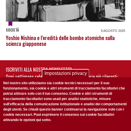
SOCIETÀ
9 AGOSTO 2025
Yoshio Nishina e l’eredità delle bombe atomiche sulla
scienza giapponese
ISCRIVITI ALLA NOSTRA NEWSLETTER
Impostazioni privacy
Ogni settimana selezioniamo per te nostre storie più rilevanti:
non perderti gli aggiornamenti della nostra newsletter
Nel nostro sito utilizziamo sia cookie tecnici necessari per il suo
funzionamento, sia cookie e altri strumenti di tracciamento facoltativi che
potrai attivare solo con il tuo consenso. Cookie e altri strumenti di
tracciamento facoltativi sono usati per analisi statistiche, misure
sull'efficacia della comunicazione istituzionale e analisi dei comportamenti
degli utenti. Se chiudi questo banner continuerai la navigazione solo con i
cookie necessari. Puoi esprimere il consenso sui cookie facoltativi
attivando le opzioni qui sotto.
Privacy Policy
Accetto la
ISCRIVITI