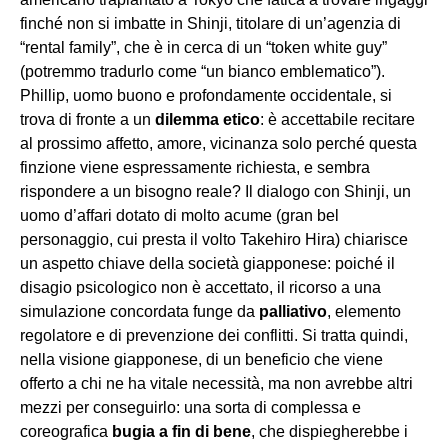
finché non si imbatte in Shinji, titolare di un’agenzia di
“rental family”, che è in cerca di un “token white guy”
(potremmo tradurlo come “un bianco emblematico”).
Phillip, uomo buono e profondamente occidentale, si
trova di fronte a un
dilemma etico
: è accettabile recitare
al prossimo affetto, amore, vicinanza solo perché questa
finzione viene espressamente richiesta, e sembra
rispondere a un bisogno reale? Il dialogo con Shinji, un
uomo d’affari dotato di molto acume (gran bel
personaggio, cui presta il volto Takehiro Hira) chiarisce
un aspetto chiave della società giapponese: poiché il
disagio psicologico non è accettato, il ricorso a una
simulazione concordata funge da
palliativo
, elemento
regolatore e di prevenzione dei conflitti. Si tratta quindi,
nella visione giapponese, di un beneficio che viene
offerto a chi ne ha vitale necessità, ma non avrebbe altri
mezzi per conseguirlo: una sorta di complessa e
coreografica
bugia a fin di bene
, che dispiegherebbe i