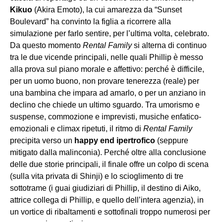
Kikuo
(Akira Emoto), la cui amarezza da “Sunset
Boulevard” ha convinto la figlia a ricorrere alla
simulazione per farlo sentire, per l’ultima volta, celebrato.
Da questo momento
Rental Family
si alterna di continuo
tra le due vicende principali, nelle quali Phillip è messo
alla prova sul piano morale e affettivo: perché è difficile,
per un uomo buono, non provare tenerezza (reale) per
una bambina che impara ad amarlo, o per un anziano in
declino che chiede un ultimo sguardo. Tra umorismo e
suspense, commozione e imprevisti, musiche enfatico-
emozionali e climax ripetuti, il ritmo di
Rental Family
precipita verso un
happy end ipertrofico
(seppure
mitigato dalla malinconia). Perché oltre alla conclusione
delle due storie principali, il finale offre un colpo di scena
(sulla vita privata di Shinji) e lo scioglimento di tre
sottotrame (i guai giudiziari di Phillip, il destino di Aiko,
attrice collega di Phillip, e quello dell’intera agenzia), in
un vortice di ribaltamenti e sottofinali troppo numerosi per