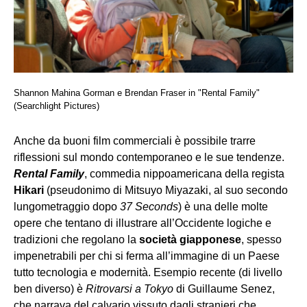
Shannon Mahina Gorman e Brendan Fraser in "Rental Family"
(Searchlight Pictures)
Anche da buoni film commerciali è possibile trarre
riflessioni sul mondo contemporaneo e le sue tendenze.
Rental Family
, commedia nippoamericana della regista
Hikari
(pseudonimo di Mitsuyo Miyazaki, al suo secondo
lungometraggio dopo
37 Seconds
) è una delle molte
opere che tentano di illustrare all’Occidente logiche e
tradizioni che regolano la
società giapponese
, spesso
impenetrabili per chi si ferma all’immagine di un Paese
tutto tecnologia e modernità. Esempio recente (di livello
ben diverso) è
Ritrovarsi a Tokyo
di Guillaume Senez,
che narrava del calvario vissuto dagli stranieri che,