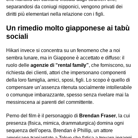
separandosi da coniugi nipponici, vengono privati dei
diritti più elementari nella relazione con i figli.
Un rimedio molto giapponese ai tabù
sociali
Hikari invece si concentra su un fenomeno che a noi
sembra lunare, ma in Giappone è accettato e diffuso: il
ruolo delle
agenzie di “rental family”
, che forniscono, su
richiesta dei clienti, attori che impersonano componenti
della loro famiglia, amici, sposi, figli. Lo scopo è quello di
compensare un’assenza ritenuta socialmente intollerabile
o comunque imbarazzante, spesso senza rivelare mai la
messinscena ai parenti del committente.
Perno del film è il personaggio di
Brendan Fraser
, la cui
presenza (fisica, mimica, drammaturgica) domina ogni
sequenza dell’opera. Brendan è Phillip, un attore
americano trapiantato a Tokyo che fatica a trovare ingaggi