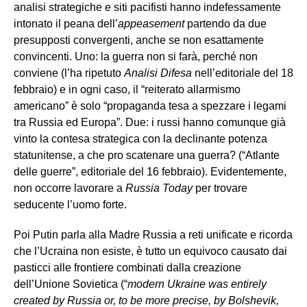
analisi strategiche e siti pacifisti hanno indefessamente
intonato il peana dell’
appeasement
partendo da due
presupposti convergenti, anche se non esattamente
convincenti. Uno: la guerra non si farà, perché non
conviene (l’ha ripetuto
Analisi Difesa
nell’editoriale del 18
febbraio) e in ogni caso, il “reiterato allarmismo
americano” è solo “propaganda tesa a spezzare i legami
tra Russia ed Europa”. Due: i russi hanno comunque già
vinto la contesa strategica con la declinante potenza
statunitense, a che pro scatenare una guerra? (“Atlante
delle guerre”, editoriale del 16 febbraio). Evidentemente,
non occorre lavorare a
Russia Today
per trovare
seducente l’uomo forte.
Poi Putin parla alla Madre Russia a reti unificate e ricorda
che l’Ucraina non esiste, è tutto un equivoco causato dai
pasticci alle frontiere combinati dalla creazione
dell’Unione Sovietica (“
modern Ukraine was entirely
created by Russia or, to be more precise, by Bolshevik,