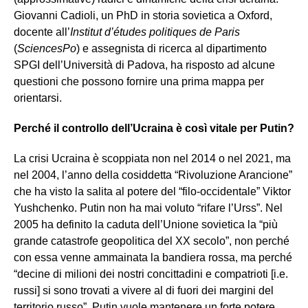
Giovanni Cadioli, un PhD in storia sovietica a Oxford,
docente all’
Institut d’études politiques de Paris
(
SciencesPo
) e assegnista di ricerca al dipartimento
SPGI dell’Università di Padova, ha risposto ad alcune
questioni che possono fornire una prima mappa per
orientarsi.
Perché il controllo dell’Ucraina è così vitale per Putin?
La crisi Ucraina è scoppiata non nel 2014 o nel 2021, ma
nel 2004, l’anno della cosiddetta “Rivoluzione Arancione”
che ha visto la salita al potere del “filo-occidentale” Viktor
Yushchenko. Putin non ha mai voluto “rifare l’Urss”. Nel
2005 ha definito la caduta dell’Unione sovietica la “più
grande catastrofe geopolitica del XX secolo”, non perché
con essa venne ammainata la bandiera rossa, ma perché
“decine di milioni dei nostri concittadini e compatrioti [i.e.
russi] si sono trovati a vivere al di fuori dei margini del
territorio russo”. Putin vuole mantenere un forte potere