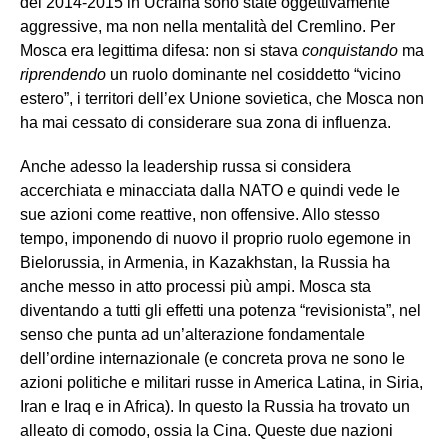
del 2014-2015 in Ucraina sono state oggettivamente
aggressive, ma non nella mentalità del Cremlino. Per
Mosca era legittima difesa: non si stava
conquistando
ma
riprendendo
un ruolo dominante nel cosiddetto “vicino
estero”, i territori dell’ex Unione sovietica, che Mosca non
ha mai cessato di considerare sua zona di influenza.
Anche adesso la leadership russa si considera
accerchiata e minacciata dalla NATO e quindi vede le
sue azioni come reattive, non offensive. Allo stesso
tempo, imponendo di nuovo il proprio ruolo egemone in
Bielorussia, in Armenia, in Kazakhstan, la Russia ha
anche messo in atto processi più ampi. Mosca sta
diventando a tutti gli effetti una potenza “revisionista”, nel
senso che punta ad un’alterazione fondamentale
dell’ordine internazionale (e concreta prova ne sono le
azioni politiche e militari russe in America Latina, in Siria,
Iran e Iraq e in Africa). In questo la Russia ha trovato un
alleato di comodo, ossia la Cina. Queste due nazioni