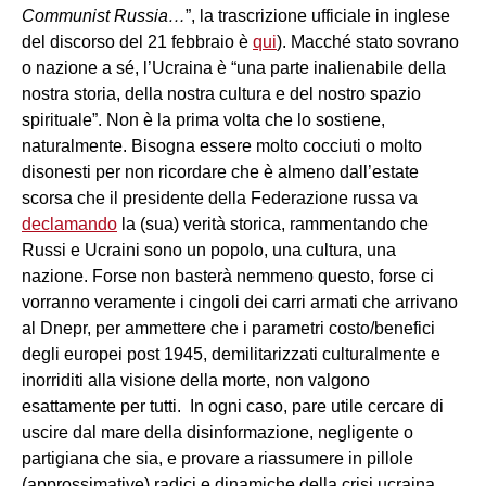
Communist Russia…
”, la trascrizione ufficiale in inglese
del discorso del 21 febbraio è
qui
). Macché stato sovrano
o nazione a sé, l’Ucraina è “una parte inalienabile della
nostra storia, della nostra cultura e del nostro spazio
spirituale”. Non è la prima volta che lo sostiene,
naturalmente. Bisogna essere molto cocciuti o molto
disonesti per non ricordare che è almeno dall’estate
scorsa che il presidente della Federazione russa va
declamando
la (sua) verità storica, rammentando che
Russi e Ucraini sono un popolo, una cultura, una
nazione. Forse non basterà nemmeno questo, forse ci
vorranno veramente i cingoli dei carri armati che arrivano
al Dnepr, per ammettere che i parametri costo/benefici
degli europei post 1945, demilitarizzati culturalmente e
inorriditi alla visione della morte, non valgono
esattamente per tutti. In ogni caso, pare utile cercare di
uscire dal mare della disinformazione, negligente o
partigiana che sia, e provare a riassumere in pillole
(approssimative) radici e dinamiche della crisi ucraina.