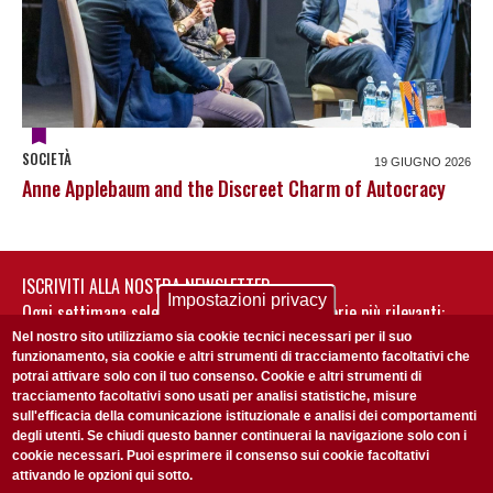
SOCIETÀ
19 GIUGNO 2026
Anne Applebaum and the Discreet Charm of Autocracy
ISCRIVITI ALLA NOSTRA NEWSLETTER
Impostazioni privacy
Ogni settimana selezioniamo per te nostre storie più rilevanti:
non perderti gli aggiornamenti della nostra newsletter
Nel nostro sito utilizziamo sia cookie tecnici necessari per il suo
funzionamento, sia cookie e altri strumenti di tracciamento facoltativi che
potrai attivare solo con il tuo consenso. Cookie e altri strumenti di
tracciamento facoltativi sono usati per analisi statistiche, misure
sull'efficacia della comunicazione istituzionale e analisi dei comportamenti
degli utenti. Se chiudi questo banner continuerai la navigazione solo con i
cookie necessari. Puoi esprimere il consenso sui cookie facoltativi
attivando le opzioni qui sotto.
Privacy Policy
Accetto la