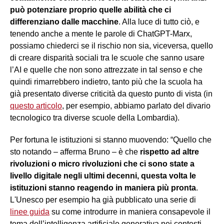
può potenziare proprio quelle abilità che ci
differenziano dalle macchine
. Alla luce di tutto ciò, e
tenendo anche a mente le parole di ChatGPT-Marx,
possiamo chiederci se il rischio non sia, viceversa, quello
di creare disparità sociali tra le scuole che sanno usare
l’AI e quelle che non sono attrezzate in tal senso e che
quindi rimarrebbero indietro, tanto più che la scuola ha
già presentato diverse criticità da questo punto di vista (in
questo articolo
, per esempio, abbiamo parlato del divario
tecnologico tra diverse scuole della Lombardia).
Per fortuna le istituzioni si stanno muovendo: “Quello che
sto notando – afferma Bruno – è che
rispetto ad altre
rivoluzioni o micro rivoluzioni che ci sono state a
livello digitale negli ultimi decenni, questa volta le
istituzioni stanno reagendo in maniera più pronta
.
L'Unesco per esempio ha già pubblicato una serie di
linee guida
su come introdurre in maniera consapevole il
tema dell’intelligenza artificiale generativa nei contesti