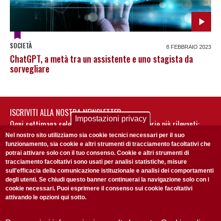
SOCIETÀ
8 FEBBRAIO 2023
ChatGPT, a metà tra un assistente e uno stagista da
sorvegliare
ISCRIVITI ALLA NOSTRA NEWSLETTER
Impostazioni privacy
Ogni settimana selezioniamo per te nostre storie più rilevanti:
non perderti gli aggiornamenti della nostra newsletter
Nel nostro sito utilizziamo sia cookie tecnici necessari per il suo
funzionamento, sia cookie e altri strumenti di tracciamento facoltativi che
potrai attivare solo con il tuo consenso. Cookie e altri strumenti di
tracciamento facoltativi sono usati per analisi statistiche, misure
sull'efficacia della comunicazione istituzionale e analisi dei comportamenti
degli utenti. Se chiudi questo banner continuerai la navigazione solo con i
cookie necessari. Puoi esprimere il consenso sui cookie facoltativi
attivando le opzioni qui sotto.
Privacy Policy
Accetto la
ISCRIVITI