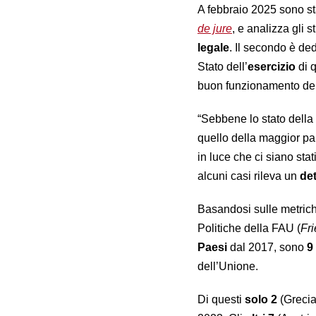
A febbraio 2025 sono st
de jure
, e analizza gli
legale
. Il secondo è de
Stato dell’
esercizio
di q
buon funzionamento del
“Sebbene lo stato dell
quello della maggior pa
in luce che ci siano stat
alcuni casi rileva un
de
Basandosi sulle metrich
Politiche della FAU
(
Fri
Paesi
dal 2017, sono
9
dell’Unione.
Di questi
solo 2
(Grecia