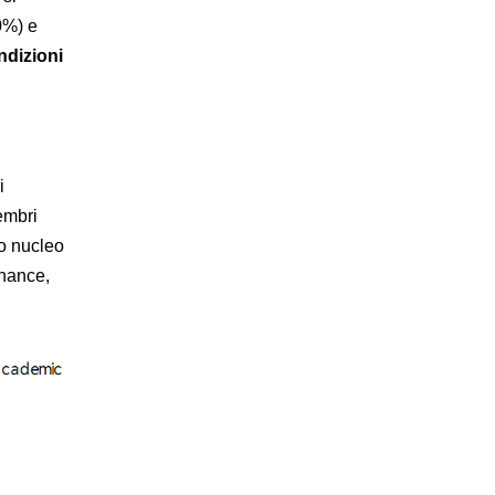
0%) e
dizioni
i
embri
to nucleo
nance,