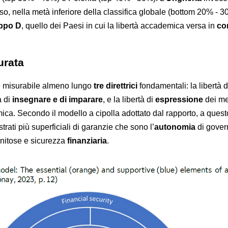
so, nella metà inferiore della classifica globale (bottom 20% - 3
ppo D
, quello dei Paesi in cui la libertà accademica versa in
con
urata
è misurabile almeno lungo
tre direttrici
fondamentali: la libertà d
a di
insegnare e di imparare
, e la libertà di
espressione
dei m
ca. Secondo il modello a cipolla adottato dal rapporto, a ques
trati più superficiali di garanzie che sono l’
autonomia
di gover
nitose e sicurezza
finanziaria
.