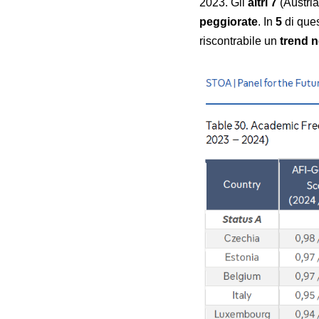
2023. Gli
altri 7
(Austria
peggiorate
. In
5
di ques
riscontrabile un
trend n