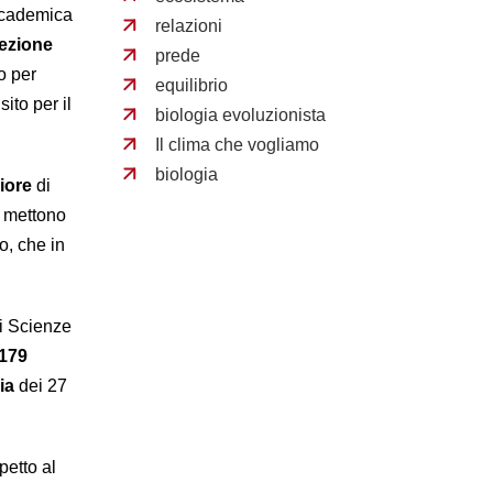
accademica
relazioni
ezione
prede
o per
equilibrio
ito per il
biologia evoluzionista
Il clima che vogliamo
biologia
iore
di
i mettono
o, che in
di Scienze
179
ia
dei 27
petto al