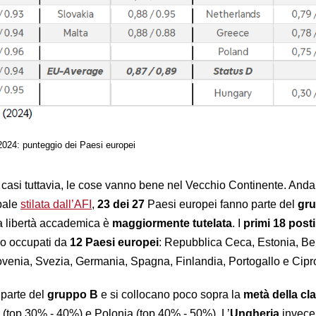
24: punteggio dei Paesi europei
 casi tuttavia, le cose vanno bene nel Vecchio Continente. And
obale
stilata dall’AFI
,
23 dei 27
Paesi europei fanno parte del
gr
la libertà accademica è
maggiormente tutelata
. I
primi
18 posti
no occupati da
12 Paesi europei
: Repubblica Ceca, Estonia, Be
ovenia, Svezia, Germania, Spagna, Finlandia, Portogallo e Cipr
parte del
gruppo B
e si collocano poco sopra la
metà della cla
 (top 30% - 40%) e Polonia (top 40% - 50%). L’
Ungheria
invece