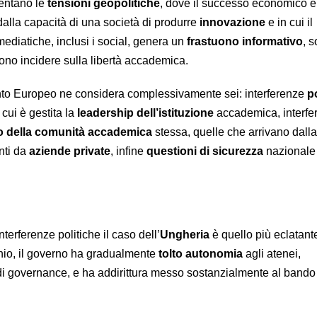
entano le
tensioni geopolitiche
, dove il successo economico è
alla capacità di una società di produrre
innovazione
e in cui il
 mediatiche, inclusi i social, genera un
frastuono informativo
, 
ssono incidere sulla libertà accademica.
ento Europeo ne considera complessivamente sei: interferenze
p
 cui è gestita la
leadership dell’istituzione
accademica, interfe
o della comunità accademica
stessa, quelle che arrivano dall
nti da
aziende private
, infine
questioni di sicurezza
nazionale
terferenze politiche il caso dell’
Ungheria
è quello più eclatante
nio, il governo ha gradualmente
tolto autonomia
agli atenei,
di governance, e ha addirittura messo sostanzialmente al bando