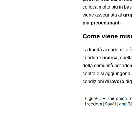
colloca molto più in bas
viene assegnata al
gru
più preoccupanti
.
Come viene mis
La libertà accademica 
condurre
ricerca
, quell
della comunità accademi
centrale si aggiungono s
condizioni di
lavoro
dig