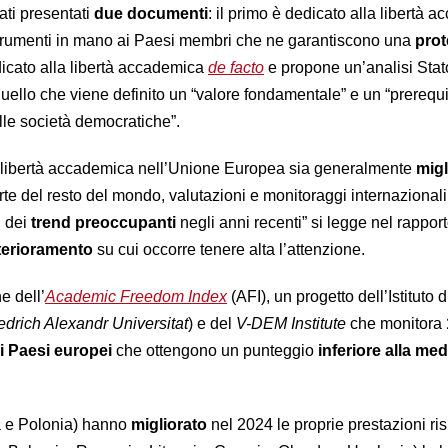
ati presentati
due documenti
: il primo è dedicato alla libertà 
 strumenti in mano ai Paesi membri che ne garantiscono una
prot
dicato alla libertà accademica
de facto
e propone un’analisi Stat
uello che viene definito un “valore fondamentale” e un “prerequis
le società democratiche”.
a libertà accademica nell’Unione Europea sia generalmente
migl
rte del resto del mondo, valutazioni e monitoraggi internazional
i dei
trend preoccupanti
negli anni recenti” si legge nel rapport
terioramento
su cui occorre tenere alta l’attenzione.
e dell’
Academic Freedom Index
(AFI), un progetto dell’Istituto 
edrich Alexandr Universitat
) e del
V-DEM Institute
che monitora
 i Paesi europei
che ottengono un punteggio
inferiore alla med
 e Polonia) hanno
migliorato
nel 2024 le proprie prestazioni ris