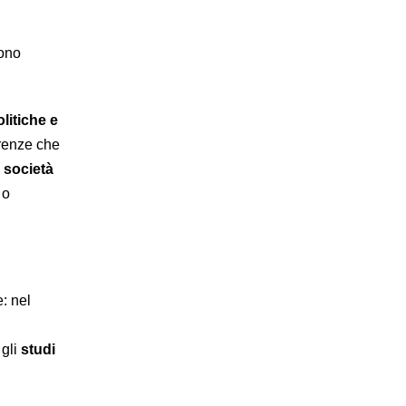
sono
olitiche e
renze che
a
società
 o
: nel
 gli
studi