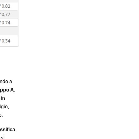
ando a
uppo A
,
in
lgio,
o.
ssifica
 si