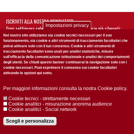
ISCRIVITI ALLA NOSTRA NEWSLETTER
Impostazioni privacy
Ogni settimana selezioniamo per te nostre storie più rilevanti:
non perderti gli aggiornamenti della nostra newsletter
Nel nostro sito utilizziamo sia cookie tecnici necessari per il suo
funzionamento, sia cookie e altri strumenti di tracciamento facoltativi che
potrai attivare solo con il tuo consenso. Cookie e altri strumenti di
tracciamento facoltativi sono usati per analisi statistiche, misure
sull'efficacia della comunicazione istituzionale e analisi dei comportamenti
degli utenti. Se chiudi questo banner continuerai la navigazione solo con i
cookie necessari. Puoi esprimere il consenso sui cookie facoltativi
attivando le opzioni qui sotto.
Privacy Policy
Accetto la
ISCRIVITI
Per maggiori informazioni consulta la nostra Cookie policy.
Cookie tecnici - strettamente necessari
Redazione
Copyright
Privacy
Area stampa
Cookie analitici - misurazione anonima audience
Cookie analitici - Social network
© 2025 Università di Padova
Tutti i diritti riservati P.I. 00742430283 C.F. 80006480281
Registrazione presso il Tribunale di Padova n. 2097/2012 del 18 giugno
Scegli e personalizza
2012