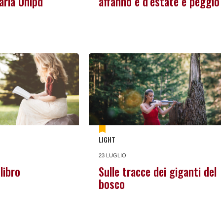
aria Unipd
affanno e d’estate è peggio
LIGHT
23 LUGLIO
libro
Sulle tracce dei giganti del
bosco