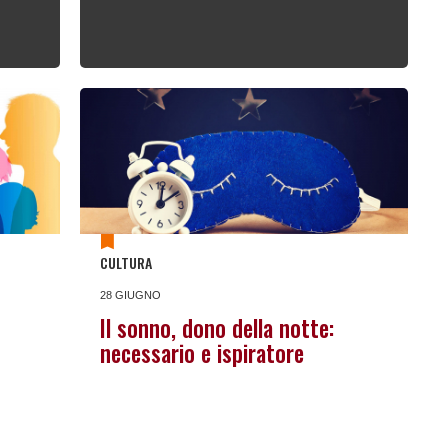
CULTURA
28 GIUGNO
Il sonno, dono della notte:
necessario e ispiratore