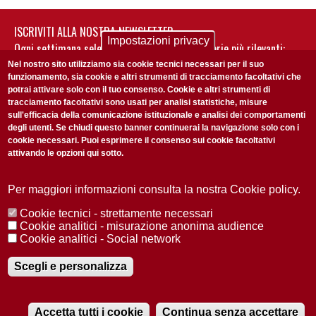
ISCRIVITI ALLA NOSTRA NEWSLETTER
Impostazioni privacy
Ogni settimana selezioniamo per te nostre storie più rilevanti:
non perderti gli aggiornamenti della nostra newsletter
Nel nostro sito utilizziamo sia cookie tecnici necessari per il suo
funzionamento, sia cookie e altri strumenti di tracciamento facoltativi che
potrai attivare solo con il tuo consenso. Cookie e altri strumenti di
tracciamento facoltativi sono usati per analisi statistiche, misure
sull'efficacia della comunicazione istituzionale e analisi dei comportamenti
degli utenti. Se chiudi questo banner continuerai la navigazione solo con i
cookie necessari. Puoi esprimere il consenso sui cookie facoltativi
attivando le opzioni qui sotto.
Privacy Policy
Accetto la
ISCRIVITI
Per maggiori informazioni consulta la nostra Cookie policy.
Cookie tecnici - strettamente necessari
Redazione
Copyright
Privacy
Area stampa
Cookie analitici - misurazione anonima audience
Cookie analitici - Social network
© 2025 Università di Padova
Tutti i diritti riservati P.I. 00742430283 C.F. 80006480281
Registrazione presso il Tribunale di Padova n. 2097/2012 del 18 giugno
Scegli e personalizza
2012
Accetta tutti i cookie
Continua senza accettare