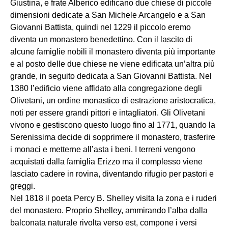
Giustina, e frate Alberico edificano due chiese di piccole
dimensioni dedicate a San Michele Arcangelo e a San
Giovanni Battista, quindi nel 1229 il piccolo eremo
diventa un monastero benedettino. Con il lascito di
alcune famiglie nobili il monastero diventa più importante
e al posto delle due chiese ne viene edificata un’altra più
grande, in seguito dedicata a San Giovanni Battista. Nel
1380 l’edificio viene affidato alla congregazione degli
Olivetani, un ordine monastico di estrazione aristocratica,
noti per essere grandi pittori e intagliatori. Gli Olivetani
vivono e gestiscono questo luogo fino al 1771, quando la
Serenissima decide di sopprimere il monastero, trasferire
i monaci e metterne all’asta i beni. I terreni vengono
acquistati dalla famiglia Erizzo ma il complesso viene
lasciato cadere in rovina, diventando rifugio per pastori e
greggi.
Nel 1818 il poeta Percy B. Shelley visita la zona e i ruderi
del monastero. Proprio Shelley, ammirando l’alba dalla
balconata naturale rivolta verso est, compone i versi