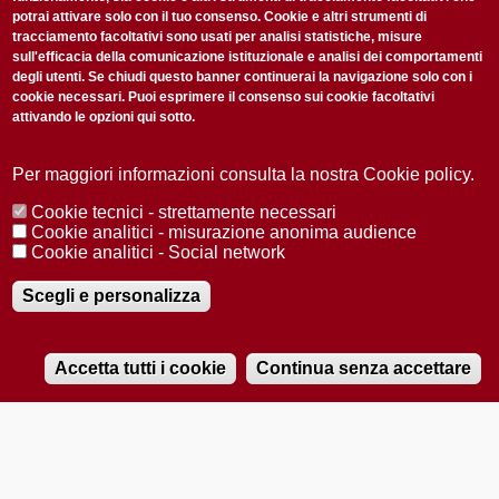
potrai attivare solo con il tuo consenso. Cookie e altri strumenti di
tracciamento facoltativi sono usati per analisi statistiche, misure
sull'efficacia della comunicazione istituzionale e analisi dei comportamenti
degli utenti. Se chiudi questo banner continuerai la navigazione solo con i
cookie necessari. Puoi esprimere il consenso sui cookie facoltativi
attivando le opzioni qui sotto.
Privacy Policy
Accetto la
ISCRIVITI
Per maggiori informazioni consulta la nostra Cookie policy.
Cookie tecnici - strettamente necessari
Redazione
Copyright
Privacy
Area stampa
Cookie analitici - misurazione anonima audience
Cookie analitici - Social network
© 2025 Università di Padova
Tutti i diritti riservati P.I. 00742430283 C.F. 80006480281
Registrazione presso il Tribunale di Padova n. 2097/2012 del 18 giugno
Scegli e personalizza
2012
Accetta tutti i cookie
Continua senza accettare
RADIOBUE.IT
Audio
Player