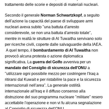
trattamento delle scorie e depositi di materiali nucleari.
Secondo il generale
Norman Schwartzkopf
, a seguito
dell'azione la capacità del paese di sviluppare armi
nucleari aveva subito "una battuta d'arresto
considerevole, se non una battuta d'arresto totale",
mentre in realtà le strutture di Al Tuwaitha servivano solo
per ricerche civili, coperte dalle salvaguardie della IAEA.
A quel tempo, il
bombardamento di Al Tuwaitha
non
provocò alcuna protesta o azione diplomatica
significativa. La
guerra del Golfo
avveniva per un
mandato del Consiglio di sicurezza dell'ONU
a
"utilizzare ogni possibile mezzo per costringere l'Iraq a
ritirarsi dal Kuwait e per ristabilire la pace e la sicurezza
internazionali nell'area". La generale ostilità
internazionale all'Iraq e il diffuso consenso alla
distruzione del suo programma nucleare "militare" resero
accettabile l'operazione e non vi fu alcuna segnalazione
al Consiglio di sicurezza dell'ONU.