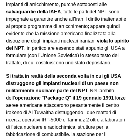
impianti di arricchimento, purché sottoposti alle
salvaguardie della IAEA
, tutte le parti del NPT sono
impegnate a garantire anche all'Iran il diritto inalienabile
al proprio programma di arricchimento; appare quindi
evidente che la missione americana finalizzata alla
distruzione degli impianti nucleari iraniani
viola lo spirito
del NPT
, in particolare essendo stati appunto gli USA a
formulare (con l'Unione Sovietica) lo stesso testo del
trattato, di cui costituiscono uno stato depositario.
Si tratta in realtà della seconda volta in cui gli USA
distruggono gli impianti nucleari di un paese non
militarmente nucleare parte del NPT.
Nell'ambito
dell'
operazione "Package Q" il 19 gennaio 1991
forze
aeree americane attaccarono pesantemente il centro
irakeno di Al Tuwaitha distruggendo i due reattori di
ricerca operativi IRT-5000 e Tammuz 2 oltre a laboratori
di fisica nucleare e radiochimica, strutture per la
fabbricazione di combustibile, la stazione per il