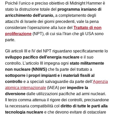
Poiché l'unico e preciso obiettivo di Midnight Hammer è
stato la distruzione totale del
programma iraniano di
arricchimento dell'uranio,
a completamento degli
attacchi di Israele dei giorni precedenti, vale la pena
considerare l'operazione alla luce del
Trattato di non
proliferazione
(NPT), di cui sia l'Iran che gli USA sono
parte.
Gli articoli III e IV del NPT riguardano specificatamente lo
sviluppo pacifico dell’energia nucleare
e il suo
controllo. L’articolo III impegna ogni
stato militarmente
non nucleare (NNWS)
che fa parte del trattato a
sottoporre i propri impianti e i materiali fissili al
controllo
e a speciali salvaguardie da parte dell’
Agenzia
atomica internazionale
(IAEA) per
impedire la
diversione
dalle utilizzazioni pacifiche ad armi nucleari.
Il terzo comma attenua il rigore dei controlli, precisandone
la necessaria compatibilità col
diritto di tutte le parti alla
tecnologia nucleare
e che devono evitare di ostacolare