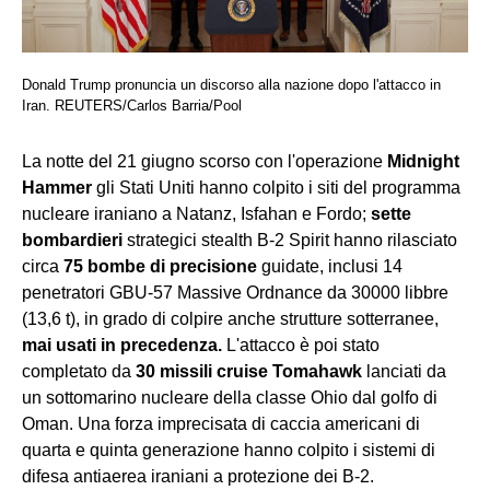
Donald Trump pronuncia un discorso alla nazione dopo l'attacco in
Iran. REUTERS/Carlos Barria/Pool
La notte del 21 giugno scorso con l'operazione
Midnight
Hammer
gli Stati Uniti hanno colpito i siti del programma
nucleare iraniano a Natanz, Isfahan e Fordo;
sette
bombardieri
strategici stealth B-2 Spirit hanno rilasciato
circa
75 bombe di precisione
guidate, inclusi 14
penetratori GBU-57 Massive Ordnance da 30000 libbre
(13,6 t), in grado di colpire anche strutture sotterranee,
mai usati in precedenza.
L'attacco è poi stato
completato da
30 missili cruise Tomahawk
lanciati da
un sottomarino nucleare della classe Ohio dal golfo di
Oman. Una forza imprecisata di caccia americani di
quarta e quinta generazione hanno colpito i sistemi di
difesa antiaerea iraniani a protezione dei B-2.