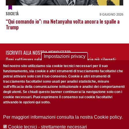
SOCIETÀ
9 GIUGNO 2026
“Qui comando io”: ma Netanyahu volta ancora le spalle a
Trump
ISCRIVITI ALLA NOSTRA NEWSLETTER
Impostazioni privacy
Ogni settimana selezioniamo per te nostre storie più rilevanti:
non perderti gli aggiornamenti della nostra newsletter
Nel nostro sito utilizziamo sia cookie tecnici necessari per il suo
funzionamento, sia cookie e altri strumenti di tracciamento facoltativi che
potrai attivare solo con il tuo consenso. Cookie e altri strumenti di
tracciamento facoltativi sono usati per analisi statistiche, misure
sull'efficacia della comunicazione istituzionale e analisi dei comportamenti
degli utenti. Se chiudi questo banner continuerai la navigazione solo con i
cookie necessari. Puoi esprimere il consenso sui cookie facoltativi
attivando le opzioni qui sotto.
Privacy Policy
Accetto la
ISCRIVITI
Per maggiori informazioni consulta la nostra Cookie policy.
Cookie tecnici - strettamente necessari