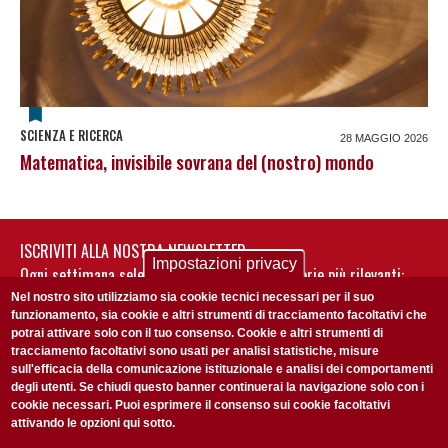
SCIENZA E RICERCA
28 MAGGIO 2026
Matematica, invisibile sovrana del (nostro) mondo
ISCRIVITI ALLA NOSTRA NEWSLETTER
Impostazioni privacy
Ogni settimana selezioniamo per te nostre storie più rilevanti:
non perderti gli aggiornamenti della nostra newsletter
Nel nostro sito utilizziamo sia cookie tecnici necessari per il suo
funzionamento, sia cookie e altri strumenti di tracciamento facoltativi che
potrai attivare solo con il tuo consenso. Cookie e altri strumenti di
tracciamento facoltativi sono usati per analisi statistiche, misure
sull'efficacia della comunicazione istituzionale e analisi dei comportamenti
degli utenti. Se chiudi questo banner continuerai la navigazione solo con i
cookie necessari. Puoi esprimere il consenso sui cookie facoltativi
attivando le opzioni qui sotto.
Privacy Policy
Accetto la