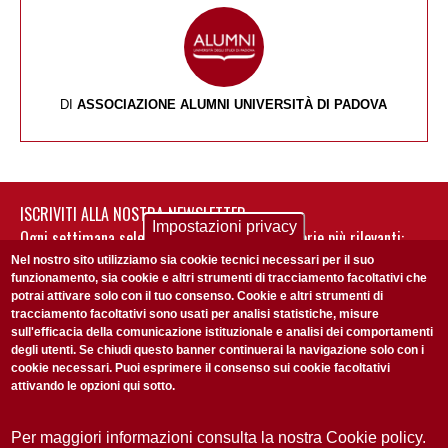
DI
ASSOCIAZIONE ALUMNI UNIVERSITÀ DI PADOVA
ISCRIVITI ALLA NOSTRA NEWSLETTER
Impostazioni privacy
Ogni settimana selezioniamo per te nostre storie più rilevanti:
non perderti gli aggiornamenti della nostra newsletter
Nel nostro sito utilizziamo sia cookie tecnici necessari per il suo
funzionamento, sia cookie e altri strumenti di tracciamento facoltativi che
potrai attivare solo con il tuo consenso. Cookie e altri strumenti di
tracciamento facoltativi sono usati per analisi statistiche, misure
sull'efficacia della comunicazione istituzionale e analisi dei comportamenti
degli utenti. Se chiudi questo banner continuerai la navigazione solo con i
cookie necessari. Puoi esprimere il consenso sui cookie facoltativi
attivando le opzioni qui sotto.
Privacy Policy
Accetto la
ISCRIVITI
Per maggiori informazioni consulta la nostra Cookie policy.