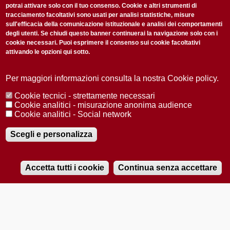
potrai attivare solo con il tuo consenso. Cookie e altri strumenti di
tracciamento facoltativi sono usati per analisi statistiche, misure
sull'efficacia della comunicazione istituzionale e analisi dei comportamenti
degli utenti. Se chiudi questo banner continuerai la navigazione solo con i
cookie necessari. Puoi esprimere il consenso sui cookie facoltativi
attivando le opzioni qui sotto.
Privacy Policy
Accetto la
ISCRIVITI
Per maggiori informazioni consulta la nostra Cookie policy.
Cookie tecnici - strettamente necessari
Redazione
Copyright
Privacy
Area stampa
Cookie analitici - misurazione anonima audience
Cookie analitici - Social network
© 2025 Università di Padova
Tutti i diritti riservati P.I. 00742430283 C.F. 80006480281
Registrazione presso il Tribunale di Padova n. 2097/2012 del 18 giugno
Scegli e personalizza
2012
Accetta tutti i cookie
Continua senza accettare
RADIOBUE.IT
Audio
Player