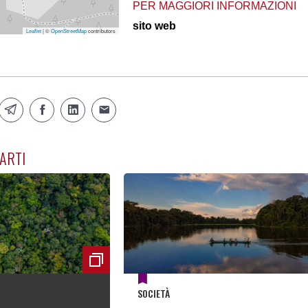
PER MAGGIORI INFORMAZIONI
sito web
Leaflet
| ©
OpenStreetMap
contributors
ARTI
SOCIETÀ