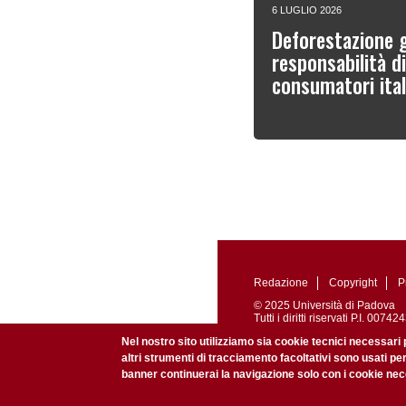
6 LUGLIO 2026
Deforestazione g
responsabilità d
consumatori ital
Redazione
Copyright
P
© 2025 Università di Padova
Tutti i diritti riservati P.I. 0
Registrazione presso il Tribu
Nel nostro sito utilizziamo sia cookie tecnici necessari 
altri strumenti di tracciamento facoltativi sono usati pe
banner continuerai la navigazione solo con i cookie nece