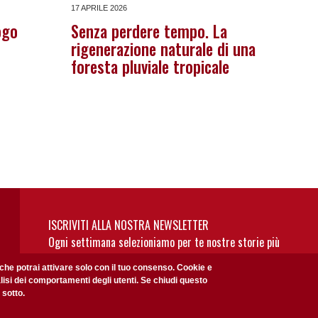
17 APRILE 2026
ogo
Senza perdere tempo. La
rigenerazione naturale di una
foresta pluviale tropicale
ISCRIVITI ALLA NOSTRA NEWSLETTER
Ogni settimana selezioniamo per te nostre storie più
rilevanti: non perderti gli aggiornamenti della nostra
 che potrai attivare solo con il tuo consenso. Cookie e
newsletter
alisi dei comportamenti degli utenti. Se chiudi questo
 sotto.