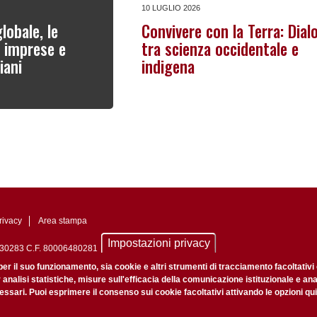
10 LUGLIO 2026
lobale, le
Convivere con la Terra: Dial
i imprese e
tra scienza occidentale e
iani
indigena
rivacy
Area stampa
Impostazioni privacy
0742430283 C.F. 80006480281
nale di Padova n. 2097/2012 del 18 giugno 2012
per il suo funzionamento, sia cookie e altri strumenti di tracciamento facoltativi
r analisi statistiche, misure sull'efficacia della comunicazione istituzionale e an
ssari. Puoi esprimere il consenso sui cookie facoltativi attivando le opzioni qui