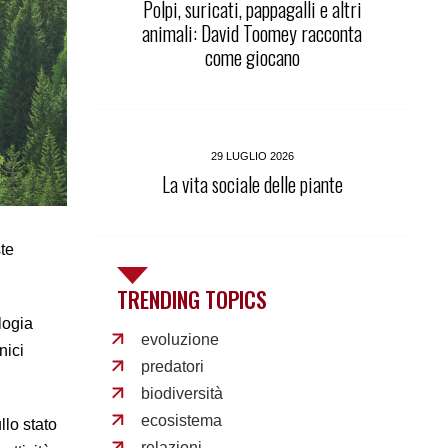
Polpi, suricati, pappagalli e altri
animali: David Toomey racconta
come giocano
29 LUGLIO 2026
La vita sociale delle piante
te
TRENDING TOPICS
logia
evoluzione
nici
predatori
biodiversità
ecosistema
llo stato
relazioni