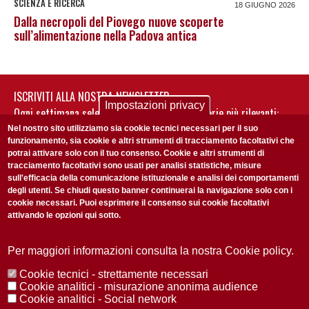
SCIENZA E RICERCA
18 GIUGNO 2026
Dalla necropoli del Piovego nuove scoperte
sull’alimentazione nella Padova antica
ISCRIVITI ALLA NOSTRA NEWSLETTER
Impostazioni privacy
Ogni settimana selezioniamo per te nostre storie più rilevanti:
non perderti gli aggiornamenti della nostra newsletter
Nel nostro sito utilizziamo sia cookie tecnici necessari per il suo
funzionamento, sia cookie e altri strumenti di tracciamento facoltativi che
potrai attivare solo con il tuo consenso. Cookie e altri strumenti di
tracciamento facoltativi sono usati per analisi statistiche, misure
sull'efficacia della comunicazione istituzionale e analisi dei comportamenti
degli utenti. Se chiudi questo banner continuerai la navigazione solo con i
cookie necessari. Puoi esprimere il consenso sui cookie facoltativi
attivando le opzioni qui sotto.
Privacy Policy
Accetto la
ISCRIVITI
Per maggiori informazioni consulta la nostra Cookie policy.
Cookie tecnici - strettamente necessari
Redazione
Copyright
Privacy
Area stampa
Cookie analitici - misurazione anonima audience
Cookie analitici - Social network
© 2025 Università di Padova