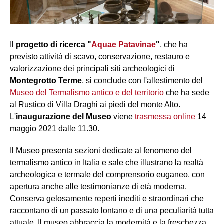
Il
progetto di ricerca "
Aquae Patavinae
"
, che ha
previsto attività di scavo, conservazione, restauro e
valorizzazione dei principali siti archeologici di
Montegrotto Terme
, si conclude con l'allestimento del
Museo del Termalismo antico e del territorio
che ha sede
al Rustico di Villa Draghi ai piedi del monte Alto.
L'
inaugurazione del Museo
viene
trasmessa online
14
maggio 2021 dalle 11.30.
Il Museo presenta sezioni dedicate al fenomeno del
termalismo antico in Italia e sale che illustrano la realtà
archeologica e termale del comprensorio euganeo, con
apertura anche alle testimonianze di età moderna.
Conserva gelosamente reperti inediti e straordinari che
raccontano di un passato lontano e di una peculiarità tutta
attuale. Il museo abbraccia la modernità e la freschezza