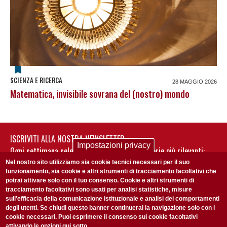
SCIENZA E RICERCA
28 MAGGIO 2026
Matematica, invisibile sovrana del (nostro) mondo
ISCRIVITI ALLA NOSTRA NEWSLETTER
Impostazioni privacy
Ogni settimana selezioniamo per te nostre storie più rilevanti:
non perderti gli aggiornamenti della nostra newsletter
Nel nostro sito utilizziamo sia cookie tecnici necessari per il suo
funzionamento, sia cookie e altri strumenti di tracciamento facoltativi che
potrai attivare solo con il tuo consenso. Cookie e altri strumenti di
tracciamento facoltativi sono usati per analisi statistiche, misure
sull'efficacia della comunicazione istituzionale e analisi dei comportamenti
degli utenti. Se chiudi questo banner continuerai la navigazione solo con i
cookie necessari. Puoi esprimere il consenso sui cookie facoltativi
attivando le opzioni qui sotto.