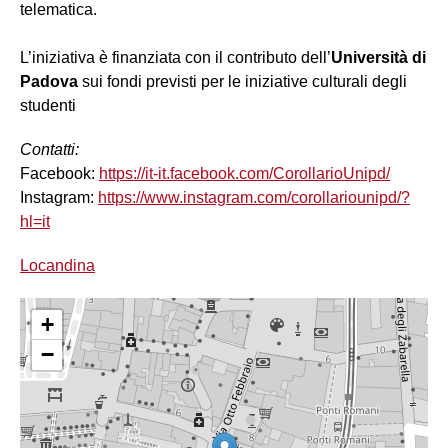
telematica.
L’iniziativa è finanziata con il contributo dell’
Università di
Padova
sui fondi previsti per le iniziative culturali degli
studenti
Contatti:
Facebook:
https://it-it.facebook.com/CorollarioUnipd/
Instagram:
https://www.instagram.com/corollariounipd/?
hl=it
Locandina
+
−