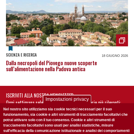
SCIENZA E RICERCA
18 GIUGNO 2026
Dalla necropoli del Piovego nuove scoperte
sull’alimentazione nella Padova antica
ISCRIVITI ALLA NOSTRA NEWSLETTER
Impostazioni privacy
Ogni settimana selezioniamo per te nostre storie più rilevanti:
non perderti gli aggiornamenti della nostra newsletter
Nel nostro sito utilizziamo sia cookie tecnici necessari per il suo
funzionamento, sia cookie e altri strumenti di tracciamento facoltativi che
potrai attivare solo con il tuo consenso. Cookie e altri strumenti di
tracciamento facoltativi sono usati per analisi statistiche, misure
sull'efficacia della comunicazione istituzionale e analisi dei comportamenti