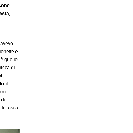
sono
esta,
n avevo
ionette e
 è quello
ricca di
4,
o il
nni
 di
nti la sua