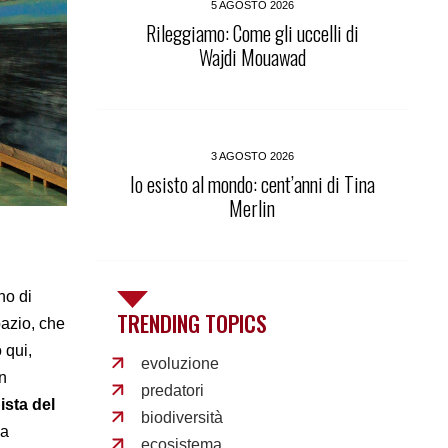
5 AGOSTO 2026
Rileggiamo: Come gli uccelli di
Wajdi Mouawad
3 AGOSTO 2026
Io esisto al mondo: cent’anni di Tina
Merlin
no di
TRENDING TOPICS
pazio, che
 qui,
evoluzione
un
predatori
sta del
biodiversità
na
ecosistema