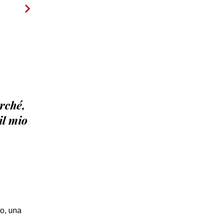
erché,
il mio
so, una