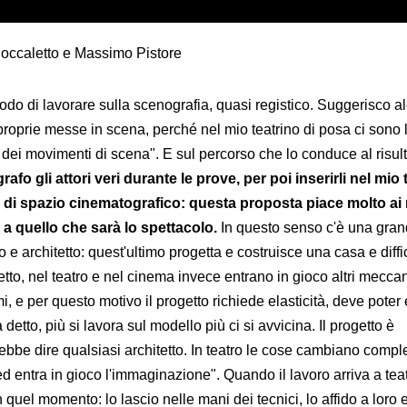
Boccaletto e Massimo Pistore
do di lavorare sulla scenografia, quasi registico. Suggerisco a
roprie messe in scena, perché nel mio teatrino di posa ci sono l
 dei movimenti di scena". E sul percorso che lo conduce al risul
rafo gli attori veri durante le prove, per poi inserirli nel mio 
 di spazio cinematografico: questa proposta piace molto ai r
 a quello che sarà lo spettacolo.
In questo senso c'è una gra
o e architetto: quest'ultimo progetta e costruisce una casa e diff
etto, nel teatro e nel cinema invece entrano in gioco altri meccan
mi, e per questo motivo il progetto richiede elasticità, deve poter
detto, più si lavora sul modello più ci si avvicina. Il progetto è
rebbe dire qualsiasi architetto. In teatro le cose cambiano comp
ed entra in gioco l'immaginazione". Quando il lavoro arriva a tea
 in quel momento: lo lascio nelle mani dei tecnici, lo affido a loro 