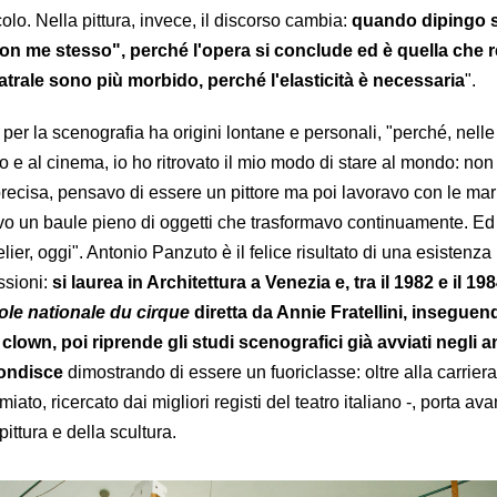
colo. Nella pittura, invece, il discorso cambia:
quando dipingo 
con me stesso", perché l'opera si conclude ed è quella che r
atrale sono più morbido, perché l'elasticità è necessaria
".
er la scenografia ha origini lontane e personali, "perché, nelle
o e al cinema, io ho ritrovato il mio modo di stare al mondo: no
precisa, pensavo di essere un pittore ma poi lavoravo con le mar
vevo un baule pieno di oggetti che trasformavo continuamente. Ed
lier, oggi". Antonio Panzuto è il felice risultato di una esistenza 
ssioni:
si laurea in Architettura a Venezia e, tra il 1982 e il 198
ole nationale du cirque
diretta da Annie Fratellini, inseguend
lown, poi riprende gli studi scenografici già avviati negli a
fondisce
dimostrando di essere un fuoriclasse: oltre alla carriera
ato, ricercato dai migliori registi del teatro italiano -, porta ava
pittura e della scultura.