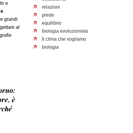
do e
relazioni
ex
prede
re grandi
equilibrio
gettare al
biologia evoluzionista
grafie
Il clima che vogliamo
biologia
orno:
ore, è
rché