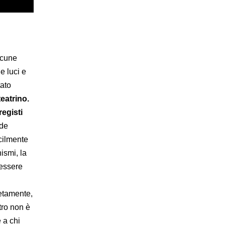
lcune
e luci e
tato
teatrino.
egisti
nde
icilmente
ismi, la
 essere
letamente,
tro non è
e a chi