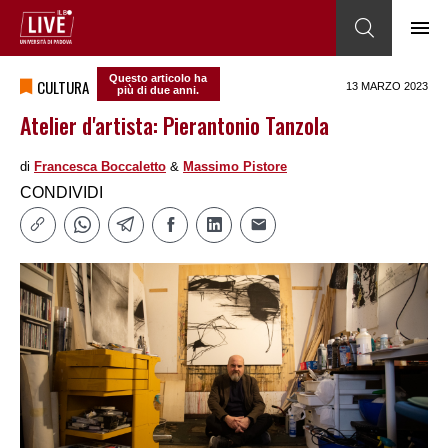
Questo articolo ha
CULTURA
13 MARZO 2023
più di due anni.
Atelier d'artista: Pierantonio Tanzola
di
Francesca Boccaletto
&
Massimo Pistore
CONDIVIDI