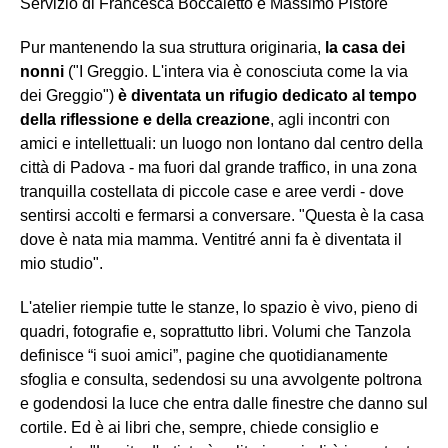
Servizio di Francesca Boccaletto e Massimo Pistore
Pur mantenendo la sua struttura originaria,
la casa dei
nonni
("I Greggio. L'intera via è conosciuta come la via
dei Greggio")
è diventata un rifugio dedicato al tempo
della riflessione e della creazione
, agli incontri con
amici e intellettuali: un luogo non lontano dal centro della
città di Padova - ma fuori dal grande traffico, in una zona
tranquilla costellata di piccole case e aree verdi - dove
sentirsi accolti e fermarsi a conversare. "Questa è la casa
dove è nata mia mamma. Ventitré anni fa è diventata il
mio studio".
L'atelier riempie tutte le stanze, lo spazio è vivo, pieno di
quadri, fotografie e, soprattutto libri. Volumi che Tanzola
definisce “i suoi amici”, pagine che quotidianamente
sfoglia e consulta, sedendosi su una avvolgente poltrona
e godendosi la luce che entra dalle finestre che danno sul
cortile. Ed è ai libri che, sempre, chiede consiglio e