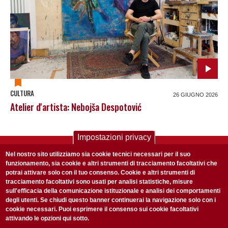
CULTURA
26 GIUGNO 2026
Atelier d'artista: Nebojša Despotović
Impostazioni privacy
ISCRIVITI ALLA NOSTRA NEWSLETTER
Nel nostro sito utilizziamo sia cookie tecnici necessari per il suo
Ogni settimana selezioniamo per te nostre storie più rilevanti:
funzionamento, sia cookie e altri strumenti di tracciamento facoltativi che
potrai attivare solo con il tuo consenso. Cookie e altri strumenti di
non perderti gli aggiornamenti della nostra newsletter
tracciamento facoltativi sono usati per analisi statistiche, misure
sull'efficacia della comunicazione istituzionale e analisi dei comportamenti
degli utenti. Se chiudi questo banner continuerai la navigazione solo con i
cookie necessari. Puoi esprimere il consenso sui cookie facoltativi
attivando le opzioni qui sotto.