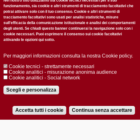
non perderti gli aggiornamenti della nostra newsletter
Nel nostro sito utilizziamo sia cookie tecnici necessari per il suo
funzionamento, sia cookie e altri strumenti di tracciamento facoltativi che
potrai attivare solo con il tuo consenso. Cookie e altri strumenti di
tracciamento facoltativi sono usati per analisi statistiche, misure
sull'efficacia della comunicazione istituzionale e analisi dei comportamenti
degli utenti. Se chiudi questo banner continuerai la navigazione solo con i
cookie necessari. Puoi esprimere il consenso sui cookie facoltativi
attivando le opzioni qui sotto.
Privacy Policy
Accetto la
ISCRIVITI
Per maggiori informazioni consulta la nostra Cookie policy.
Cookie tecnici - strettamente necessari
Redazione
Copyright
Privacy
Area stampa
Cookie analitici - misurazione anonima audience
Cookie analitici - Social network
© 2025 Università di Padova
Tutti i diritti riservati P.I. 00742430283 C.F. 80006480281
Registrazione presso il Tribunale di Padova n. 2097/2012 del 18 giugno
Scegli e personalizza
2012
Accetta tutti i cookie
Continua senza accettare
RADIOBUE.IT
Audio
Player