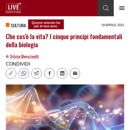
Questo articolo ha
CULTURA
19 APRILE 2021
più di due anni.
Che cos’è la vita? I cinque principi fondamentali
della biologia
di
Silvia Bencivelli
CONDIVIDI